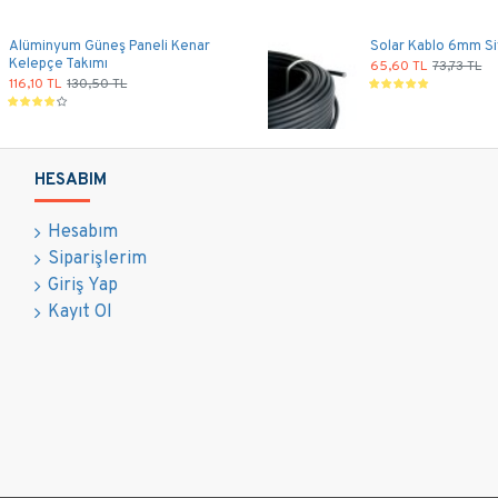
Alüminyum Güneş Paneli Kenar
Solar Kablo 6mm Si
Kelepçe Takımı
65,60 TL
73,73 TL
116,10 TL
130,50 TL
HESABIM
Hesabım
Siparişlerim
Giriş Yap
Kayıt Ol