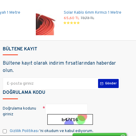
yah 1 Metre
Solar Kablo 6mm Kırmızı 1 Metre
65,60 TL
73,73 TL
BÜLTENE KAYIT
Bültene kayıt olarak indirim fırsatlarından haberdar
olun.
Gönder
DOĞRULAMA KODU
Doğrulama kodunu
giriniz
Gizlilik Politikası
'ni okudum ve kabul ediyorum.