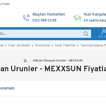
LETIŞIM
Müşteri Hizmetleri
Hızlı Kargol
0312 988 03 88
24 saatte kar
Üye Gi
eli
Solar Jel Aküler
İnverterler
Solar Paketler
Tarımsal Sulama P
XMLde Olmayan Urunler - MEXXSUN
n Urunler - MEXXSUN Fiyatları
lunamadı.