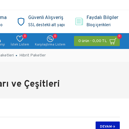
ama
Güvenli Alışveriş
Faydalı Bilgiler
go
SSL destekli alt yapı
Blog içerikleri
0
0
0
0 ürün - 0,00 TL
rişi
İstek Listem
Karşılaştırma Listem
aketleri
Hibrit Paketler
 ve Çeşitleri
DEVAM