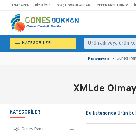
ANASAYFA
BIZ KIMIZ
SIKÇA SORULANLAR
REFERANSLARIMIZ
İ
KATEGORİLER
Güneş Pan
Kampanyalar
XMLde Olmaya
KATEGORILER
Bu kategoride ürün bu
Güneş Paneli