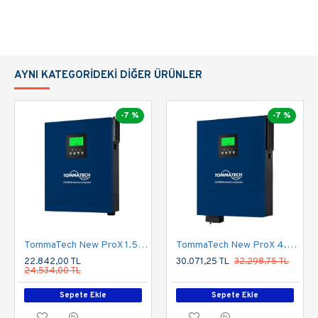
Düşük Voltaj
Var
Kapaması
Aşırı Yük Kapaması
Var
AYNI KATEGORIDEKI DIĞER ÜRÜNLER
Termal Kapama
Var
-7 %
-7 %
Kısa Devre
Var
Kapaması
Boyut(mm)
29.8*17*10.2
Ağırlık(kg)
2,74
TommaTech New ProX 1.5K 12V Tek Faz Akıllı İnverter
TommaTech New ProX 4.2K 24V Tek Faz Akıllı İnverter
DATASHEET
22.842,00 TL
30.071,25 TL
32.298,75 TL
24.534,00 TL
Sepete Ekle
Sepete Ekle