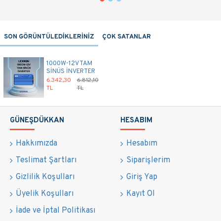
SON GÖRÜNTÜLEDİKLERİNİZ
ÇOK SATANLAR
1000W-12V TAM
SİNÜS İNVERTER
6.342,30
6.812,10
TL
TL
GÜNEŞDÜKKAN
HESABIM
Hakkımızda
Hesabım
Teslimat Şartları
Siparişlerim
Gizlilik Koşulları
Giriş Yap
Üyelik Koşulları
Kayıt Ol
İade ve İptal Politikası