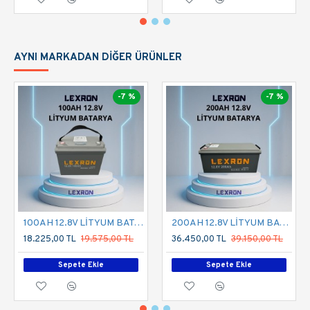
AYNI MARKADAN DIĞER ÜRÜNLER
-7 %
-7 %
100AH 12.8V LİTYUM BATARYA
200AH 12.8V LİTYUM BATARYA
18.225,00 TL
19.575,00 TL
36.450,00 TL
39.150,00 TL
Sepete Ekle
Sepete Ekle