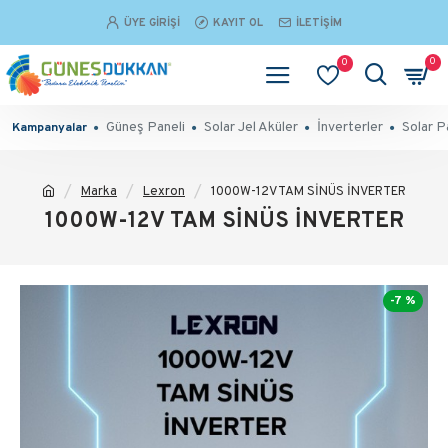
ÜYE GIRIŞI
KAYIT OL
İLETIŞIM
0
0
Güneş Paneli
Solar Jel Aküler
İnverterler
Solar P
Kampanyalar
Marka
Lexron
1000W-12V TAM SİNÜS İNVERTER
1000W-12V TAM SİNÜS İNVERTER
-7 %