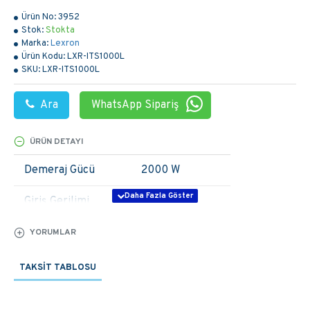
Ürün No:
3952
Stok:
Stokta
Marka:
Lexron
Ürün Kodu:
LXR-ITS1000L
SKU:
LXR-ITS1000L
Ara
WhatsApp Sipariş
ÜRÜN DETAYI
Demeraj Gücü
2000 W
Giriş Gerilimi
12 VDC
Çıkış Gerilimi
220 VDC
YORUMLAR
Verim
90%
TAKSIT TABLOSU
Frekans
50/60Hz