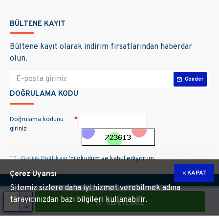
BÜLTENE KAYIT
Bültene kayıt olarak indirim fırsatlarından haberdar
olun.
Gönder
DOĞRULAMA KODU
Doğrulama kodunu
giriniz
Gizlilik Politikası
'ni okudum ve kabul ediyorum.
KAPAT
Çerez Uyarısı
Sitemiz sizlere daha iyi hizmet verebilmek adına
tarayıcınızdan bazı bilgileri kullanabilir.
SEPETE EKLE
m hakları saklıdır. Site üzerinde kullanılan markalara ait tüm materyallerin telif 