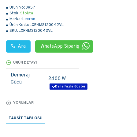
Ürün No:
3957
Stok:
Stokta
Marka:
Lexron
Ürün Kodu:
LXR-IMS1200-12VL
SKU:
LXR-IMS1200-12VL
Ara
WhatsApp Sipariş
ÜRÜN DETAYI
Demeraj
2400 W
Gücü
Giriş
12 V
YORUMLAR
Gerilimi
Çıkış
TAKSIT TABLOSU
220 V
Gerilimi