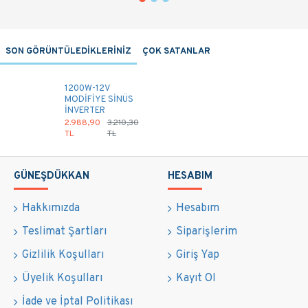
SON GÖRÜNTÜLEDİKLERİNİZ
ÇOK SATANLAR
1200W-12V
MODİFİYE SİNÜS
İNVERTER
2.988,90
3.210,30
TL
TL
GÜNEŞDÜKKAN
HESABIM
Hakkımızda
Hesabım
Teslimat Şartları
Siparişlerim
Gizlilik Koşulları
Giriş Yap
Üyelik Koşulları
Kayıt Ol
İade ve İptal Politikası