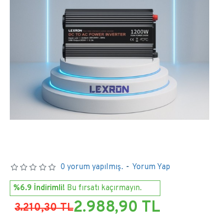
0 yorum yapılmış.
-
Yorum Yap
%6.9 İndirimli!
Bu fırsatı kaçırmayın.
2.988,90 TL
3.210,30 TL