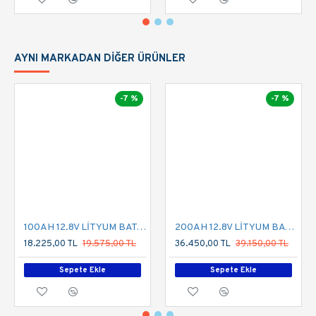
DATASHEET
AYNI MARKADAN DIĞER ÜRÜNLER
-7 %
-7 %
100AH 12.8V LİTYUM BATARYA
200AH 12.8V LİTYUM BATARYA
18.225,00 TL
19.575,00 TL
36.450,00 TL
39.150,00 TL
Sepete Ekle
Sepete Ekle