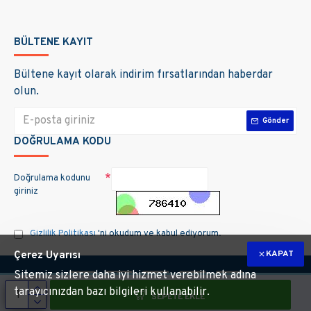
BÜLTENE KAYIT
Bültene kayıt olarak indirim fırsatlarından haberdar
olun.
Gönder
DOĞRULAMA KODU
Doğrulama kodunu
giriniz
Gizlilik Politikası
'ni okudum ve kabul ediyorum.
KAPAT
Çerez Uyarısı
Sitemiz sizlere daha iyi hizmet verebilmek adına
tarayıcınızdan bazı bilgileri kullanabilir.
SEPETE EKLE
m hakları saklıdır. Site üzerinde kullanılan markalara ait tüm materyallerin telif 