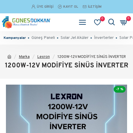
ÜYE GIRIŞI
KAYIT OL
İLETIŞIM
0
0
Güneş Paneli
Solar Jel Aküler
İnverterler
Solar P
Kampanyalar
Marka
Lexron
1200W-12V MODİFİYE SİNÜS İNVERTER
1200W-12V MODİFİYE SİNÜS İNVERTER
-7 %