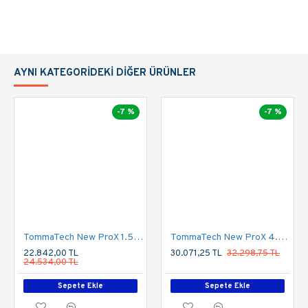
Verim
90%
50 Hz/60
Frekans
Hz
AYNI KATEGORIDEKI DIĞER ÜRÜNLER
Düşük Voltaj
Var
Kapaması
-7 %
-7 %
Aşırı Yük
Var
Kapaması
Termal
Var
Kapama
Kısa Devre
Var
TommaTech New ProX 1.5K 12V Tek Faz Akıllı İnverter
TommaTech New ProX 4.2K 24V Tek Faz Akıllı İnverter
Kapaması
22.842,00 TL
30.071,25 TL
32.298,75 TL
24.534,00 TL
Boyut(cm)
24.2*15*7.7
Sepete Ekle
Sepete Ekle
Ağırlık(kg)
1.85