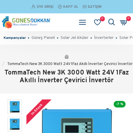
ÜYE GIRIŞI
KAYIT OL
İLETIŞIM
0
0
Güneş Paneli
Solar Jel Aküler
İnverterler
Solar P
Kampanyalar
TommaTech New 3K 3000 Watt 24V 1Faz Akıllı İnverter Çevirici İnvertör
TommaTech New 3K 3000 Watt 24V 1Faz
Akıllı İnverter Çevirici İnvertör
-7 %
In Stock