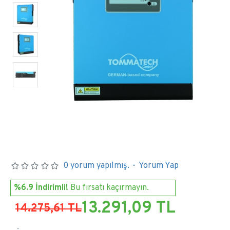
0 yorum yapılmış.
-
Yorum Yap
%6.9 İndirimli!
Bu fırsatı kaçırmayın.
13.291,09 TL
14.275,61 TL