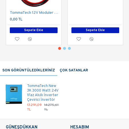
TommaTech 12V Moduler Series 1.5m Güç Kablosu Seti
0,00 TL
Sepete Ekle
Sepete Ekle
SON GÖRÜNTÜLEDİKLERİNİZ
ÇOK SATANLAR
TommaTech New
3K 3000 Watt 24V
1Faz Akıllı İnverter
Çevirici İnvertör
13.291,09
14.275,61
TL
TL
GÜNEŞDÜKKAN
HESABIM