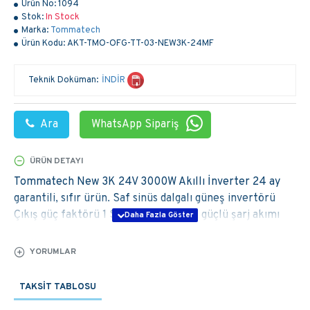
Ürün No:
1094
Stok:
In Stock
Marka:
Tommatech
Ürün Kodu:
AKT-TMO-OFG-TT-03-NEW3K-24MF
Teknik Doküman:
İNDİR
Ara
WhatsApp Sipariş
ÜRÜN DETAYI
Tommatech New 3K 24V 3000W Akıllı İnverter 24 ay
garantili, sıfır ürün. Saf sinüs dalgalı güneş invertörü
Çıkış güç faktörü 1 Seçilebilir yüksek güçlü şarj akımı
Geniş DC giriş aralığı Ev aletleri ve kişisel bilgisayarlar
için seçilebilir giriş voltajı aralığı LCD ayarı aracılığıyla
YORUMLAR
yapılandırılabilir AC / Solar giriş önceliği Şebeke voltajı
veya jeneratör gücüyle uyumlu AC düzelirken otomatik
TAKSIT TABLOSU
yeniden başlatma Aşırı yük ve kısa devre koruması