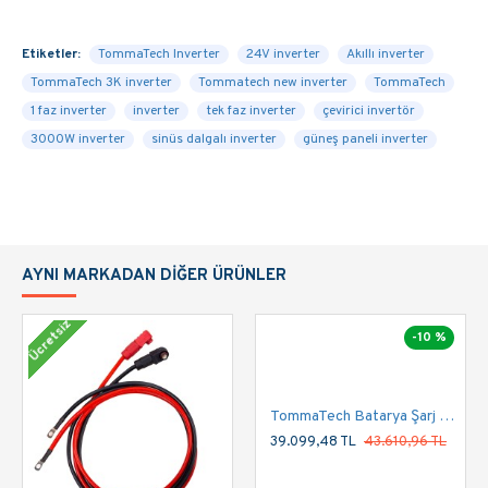
Optimize edilmiş pil performansı için akıllı pil şarj cihazı
tasarımı Soğuk başlatma işlevi İsteğe bağlı gün batımı
Etiketler:
TommaTech Inverter
24V inverter
Akıllı inverter
önleme kiti Dayanıklı İnverter
TommaTech 3K inverter
Tommatech new inverter
TommaTech
1 faz inverter
inverter
tek faz inverter
çevirici invertör
3000W inverter
sinüs dalgalı inverter
güneş paneli inverter
AYNI MARKADAN DIĞER ÜRÜNLER
Ücretsiz
-10 %
TommaTech Batarya Şarj Ünitesi Duvar Tipi 24V-100A
39.099,48 TL
43.610,96 TL