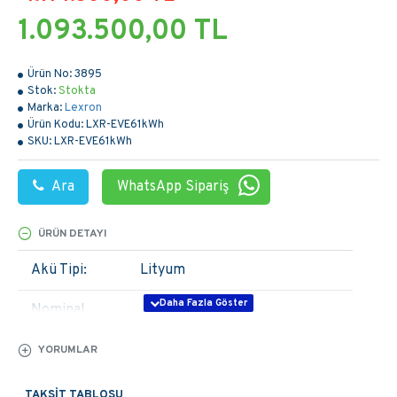
1.093.500,00 TL
Ürün No:
3895
Stok:
Stokta
Marka:
Lexron
Ürün Kodu:
LXR-EVE61kWh
SKU:
LXR-EVE61kWh
Ara
WhatsApp Sipariş
ÜRÜN DETAYI
Akü Tipi:
Lityum
Nominal
100AH 614.4V
Kapasite:
YORUMLAR
Çalışma
Voltajı
518.4V~700.8V
TAKSIT TABLOSU