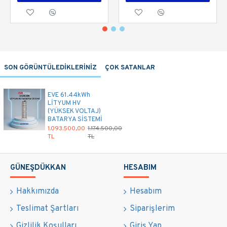
SON GÖRÜNTÜLEDİKLERİNİZ
ÇOK SATANLAR
EVE 61.44kWh
LİTYUM HV
(YÜKSEK VOLTAJ)
BATARYA SİSTEMİ
1.093.500,00
1.174.500,00
TL
TL
GÜNEŞDÜKKAN
HESABIM
Hakkımızda
Hesabım
Teslimat Şartları
Siparişlerim
Gizlilik Koşulları
Giriş Yap