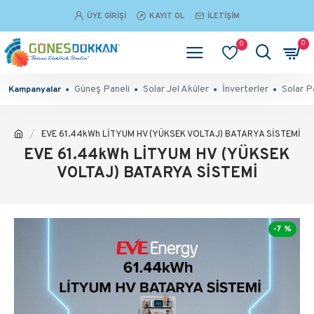
ÜYE GIRIŞI
KAYIT OL
İLETIŞIM
0
0
Güneş Paneli
Solar Jel Aküler
İnverterler
Solar P
Kampanyalar
EVE 61.44kWh LİTYUM HV (YÜKSEK VOLTAJ) BATARYA SİSTEMİ
EVE 61.44kWh LİTYUM HV (YÜKSEK
VOLTAJ) BATARYA SİSTEMİ
-7 %