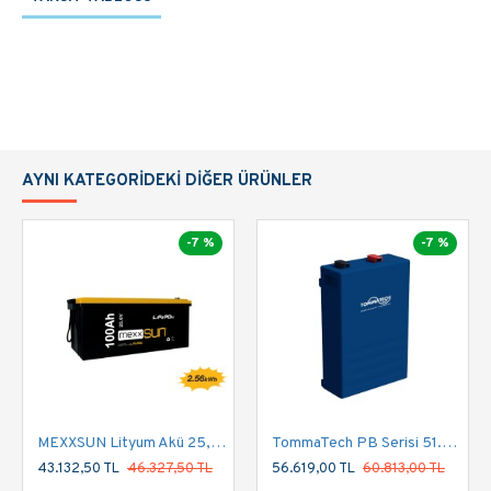
Aralığı:
Kapasite:
61.44kWh
Cycle Life:
>5000 cylcles
Maksimum
AYNI KATEGORIDEKI DIĞER ÜRÜNLER
Deşarj
100A(1C)
Akımı:
-7 %
-7 %
Uyumlu
Deye/Goodwe/Growatt/Atess
İnverter:
Sertifikalar:
CE/UN38.3/UL1973/UL9540A
DATASHEET
MEXXSUN Lityum Akü 25,6V 100Ah (LiFePo4) 2560Wh
TommaTech PB Serisi 51.2V 100 Ah Lityum Batarya Prizmatik Hücre
43.132,50 TL
46.327,50 TL
56.619,00 TL
60.813,00 TL