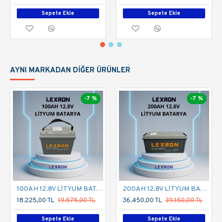
Sepete Ekle
Sepete Ekle
AYNI MARKADAN DIĞER ÜRÜNLER
-7 %
-7 %
100AH 12.8V LİTYUM BATARYA
200AH 12.8V LİTYUM BATARYA
18.225,00 TL
19.575,00 TL
36.450,00 TL
39.150,00 TL
Sepete Ekle
Sepete Ekle