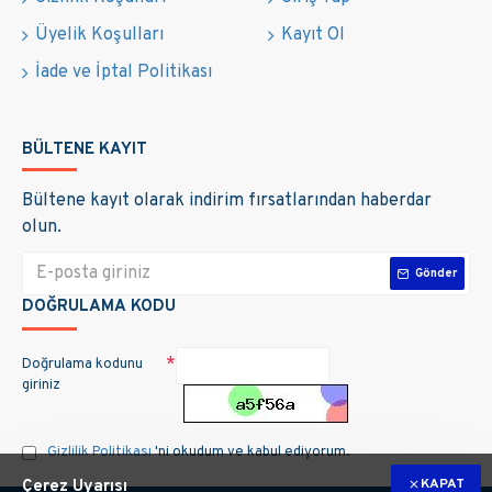
Üyelik Koşulları
Kayıt Ol
İade ve İptal Politikası
BÜLTENE KAYIT
Bültene kayıt olarak indirim fırsatlarından haberdar
olun.
Gönder
DOĞRULAMA KODU
Doğrulama kodunu
giriniz
Gizlilik Politikası
'ni okudum ve kabul ediyorum.
KAPAT
Çerez Uyarısı