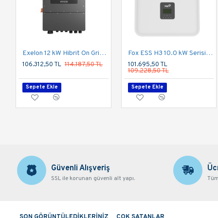
Exelon 12 kW Hibrit On Grid İnverter LV 48V Trifaze 380V
Fox ESS H3 10.0 kW Serisi Üç Faz Hibrit İnverter
106.312,50 TL
114.187,50 TL
101.695,50 TL
109.228,50 TL
Sepete Ekle
Sepete Ekle
Güvenli Alışveriş
Üc
SSL ile korunan güvenli alt yapı.
Tüm 
SON GÖRÜNTÜLEDİKLERİNİZ
ÇOK SATANLAR