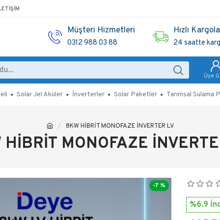
LETIŞIM
Müşteri Hizmetleri
Hızlı Kargol
0312 988 03 88
24 saatte kar
Üye Gi
eli
Solar Jel Aküler
İnverterler
Solar Paketler
Tarımsal Sulama P
8KW HİBRİT MONOFAZE İNVERTER LV
 HİBRİT MONOFAZE İNVERTE
-7 %
%6.9 İnd