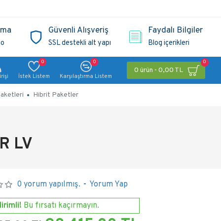
ama
Güvenli Alışveriş
Faydalı Bilgiler
go
SSL destekli alt yapı
Blog içerikleri
0
0
0
0 ürün - 0,00 TL
rişi
İstek Listem
Karşılaştırma Listem
aketleri
Hibrit Paketler
R LV
0 yorum yapılmış.
-
Yorum Yap
irimli!
Bu fırsatı kaçırmayın.