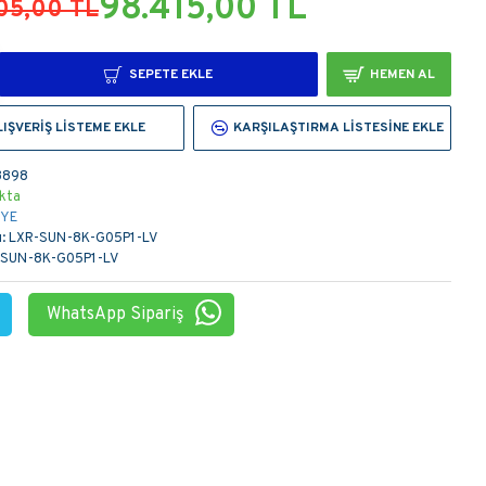
98.415,00 TL
05,00 TL
SEPETE EKLE
HEMEN AL
LIŞVERIŞ LISTEME EKLE
KARŞILAŞTIRMA LISTESINE EKLE
3898
kta
YE
:
LXR-SUN-8K-G05P1-LV
-SUN-8K-G05P1-LV
WhatsApp Sipariş