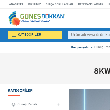
ANASAYFA
BIZ KIMIZ
SIKÇA SORULANLAR
REFERANSLARIMIZ
İ
KATEGORİLER
Güneş Pan
Kampanyalar
8KW
KATEGORILER
Güneş Paneli