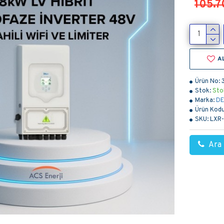
105.7
A
Ürün No:
Stok:
Sto
Marka:
DE
Ürün Kodu
SKU:
LXR
Ara