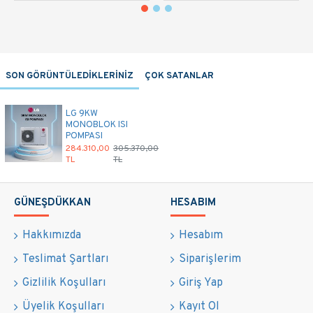
SON GÖRÜNTÜLEDİKLERİNİZ
ÇOK SATANLAR
LG 9KW
MONOBLOK ISI
POMPASI
284.310,00
305.370,00
TL
TL
GÜNEŞDÜKKAN
HESABIM
Hakkımızda
Hesabım
Teslimat Şartları
Siparişlerim
Gizlilik Koşulları
Giriş Yap
Üyelik Koşulları
Kayıt Ol