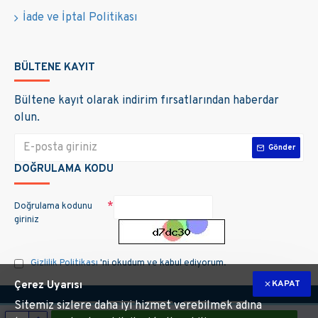
İade ve İptal Politikası
BÜLTENE KAYIT
Bültene kayıt olarak indirim fırsatlarından haberdar
olun.
Gönder
DOĞRULAMA KODU
Doğrulama kodunu
giriniz
Gizlilik Politikası
'ni okudum ve kabul ediyorum.
KAPAT
Çerez Uyarısı
Sitemiz sizlere daha iyi hizmet verebilmek adına