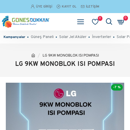
ÜYE GIRIŞI
KAYIT OL
İLETIŞIM
0
0
Güneş Paneli
Solar Jel Aküler
İnverterler
Solar P
Kampanyalar
LG 9KW MONOBLOK ISI POMPASI
LG 9KW MONOBLOK ISI POMPASI
-7 %