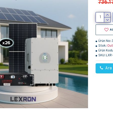
736.1
A
Ürün No:
Stok:
Out
Ürün Kodu
SKU:
LXR
Ara