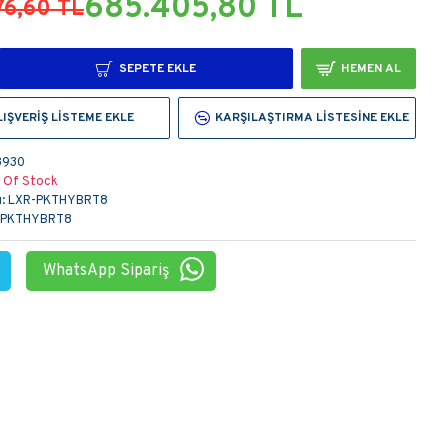
685.405,80 TL
76,60 TL
SEPETE EKLE
HEMEN AL
LIŞVERIŞ LISTEME EKLE
KARŞILAŞTIRMA LISTESINE EKLE
3930
 Of Stock
:
LXR-PKTHYBRT8
-PKTHYBRT8
WhatsApp Sipariş