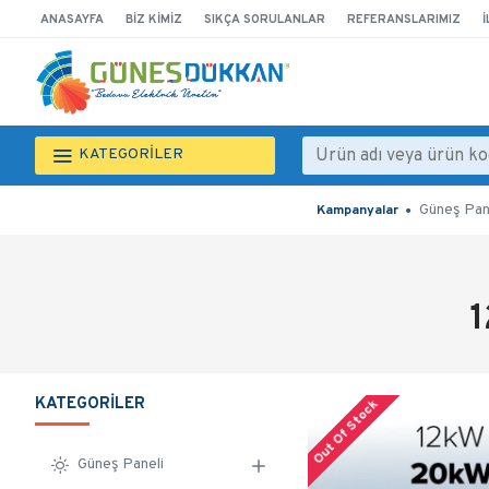
ANASAYFA
BIZ KIMIZ
SIKÇA SORULANLAR
REFERANSLARIMIZ
İ
KATEGORİLER
Güneş Pan
Kampanyalar
1
KATEGORILER
Out Of Stock
Güneş Paneli