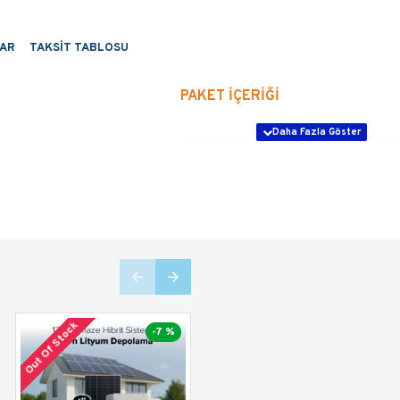
AR
TAKSIT TABLOSU
PAKET İÇERİĞİ
-610W TOPCon
26 Ade
Güneş Paneli
51.2V 100Ah Lityum
4 Adet
Batarya
DEYE 12kW Hibrit
1 Adet
Trifaz İnverter
Out Of Stock
Out Of Stock
-7 %
-7 %
ÖZELLİKLER