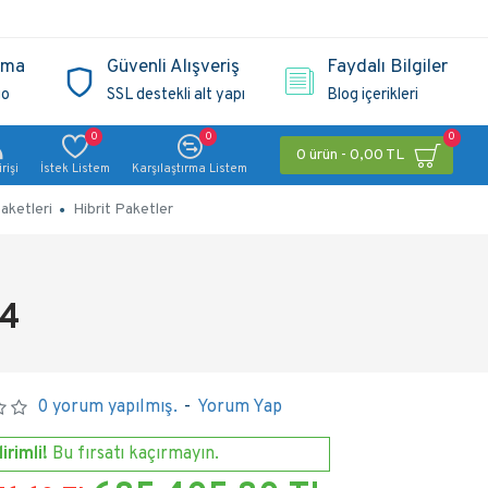
ama
Güvenli Alışveriş
Faydalı Bilgiler
go
SSL destekli alt yapı
Blog içerikleri
0
0
0
0 ürün - 0,00 TL
rişi
İstek Listem
Karşılaştırma Listem
aketleri
Hibrit Paketler
 4
0 yorum yapılmış.
-
Yorum Yap
irimli!
Bu fırsatı kaçırmayın.