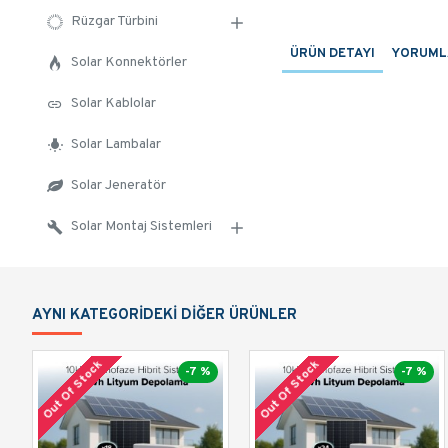
Rüzgar Türbini
ÜRÜN DETAYI
YORUML
Solar Konnektörler
Solar Kablolar
Solar Lambalar
Solar Jeneratör
Solar Montaj Sistemleri
AYNI KATEGORIDEKI DIĞER ÜRÜNLER
Out Of Stock
Out Of Stock
-7 %
-7 %