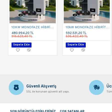
10KW MONOFAZE HİBRİT SİSTEM 1
10kW MONOFAZE HİBRİT SİSTEM 2
480.994,20 TL
592.531,20 TL
516.623,40 TL
636.422,40 TL
Sepete Ekle
Sepete Ekle
Güvenli Alışveriş
Üc
SSL ile korunan güvenli alt yapı.
Tüm 
SON GÖRÜNTÜLEDİKLERİNİZ
ÇOK SATANLAR