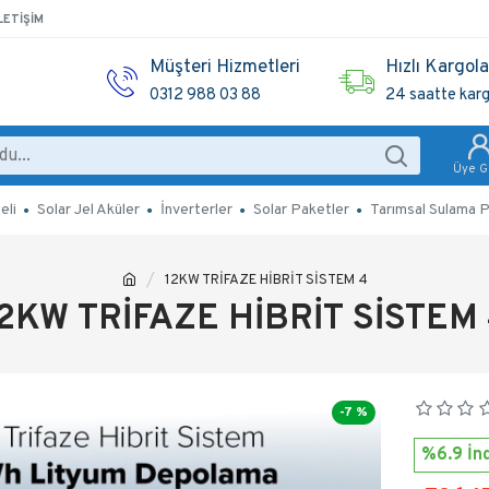
LETIŞIM
Müşteri Hizmetleri
Hızlı Kargol
0312 988 03 88
24 saatte kar
Üye Gi
eli
Solar Jel Aküler
İnverterler
Solar Paketler
Tarımsal Sulama P
12KW TRİFAZE HİBRİT SİSTEM 4
2KW TRİFAZE HİBRİT SİSTEM
-7 %
%6.9 İnd