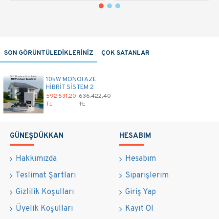
SON GÖRÜNTÜLEDİKLERİNİZ
ÇOK SATANLAR
10kW MONOFAZE
HİBRİT SİSTEM 2
592.531,20
636.422,40
TL
TL
GÜNEŞDÜKKAN
HESABIM
Hakkımızda
Hesabım
Teslimat Şartları
Siparişlerim
Gizlilik Koşulları
Giriş Yap
Üyelik Koşulları
Kayıt Ol