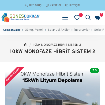
ÜYE GIRIŞI
KAYIT OL
İLETIŞIM
0
0
Güneş Paneli
Solar Jel Aküler
İnverterler
Solar P
Kampanyalar
10kW MONOFAZE HİBRİT SİSTEM 2
10kW MONOFAZE HİBRİT SİSTEM 2
Out Of Stock
-7 %