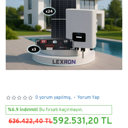
0 yorum yapılmış.
-
Yorum Yap
%6.9 İndirimli!
Bu fırsatı kaçırmayın.
592.531,20 TL
636.422,40 TL