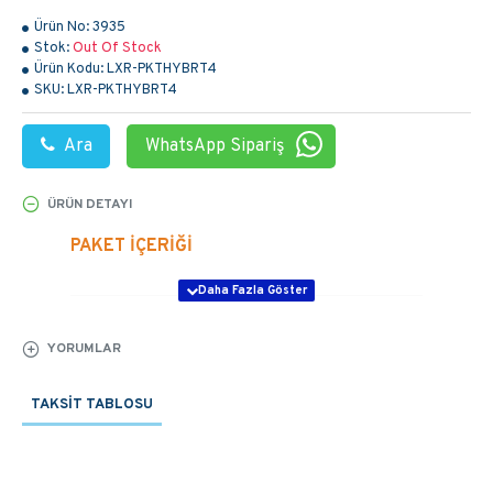
Ürün No:
3935
Stok:
Out Of Stock
Ürün Kodu:
LXR-PKTHYBRT4
SKU:
LXR-PKTHYBRT4
Ara
WhatsApp Sipariş
ÜRÜN DETAYI
PAKET İÇERİĞİ
-610W TOPCon
24 Adet
Güneş Paneli
YORUMLAR
48V 100Ah
TAKSIT TABLOSU
3 Adet
Lityum Batarya
DEYE 5kW Hibrit
2 Adet