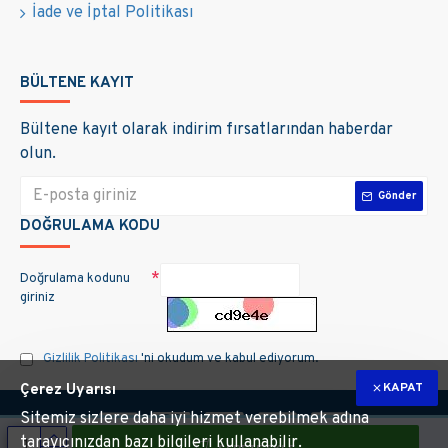
İade ve İptal Politikası
BÜLTENE KAYIT
Bültene kayıt olarak indirim fırsatlarından haberdar
olun.
Gönder
DOĞRULAMA KODU
Doğrulama kodunu
giriniz
Gizlilik Politikası
'ni okudum ve kabul ediyorum.
KAPAT
Çerez Uyarısı
Sitemiz sizlere daha iyi hizmet verebilmek adına
tarayıcınızdan bazı bilgileri kullanabilir.