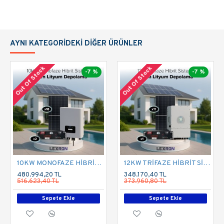
Monofaz İnverter
ÖZELLİKLER
AYNI KATEGORIDEKI DIĞER ÜRÜNLER
Toplam Panel
Out Of Stock
Out Of Stock
-7 %
-7 %
14.4kWp
Gücü
Depolama
15kWh
Kapasitesi
AC Güç
10kWe
10KW MONOFAZE HİBRİT SİSTEM 1
12KW TRİFAZE HİBRİT SİSTEM 1
480.994,20 TL
348.170,40 TL
516.623,40 TL
373.960,80 TL
Sepete Ekle
Sepete Ekle