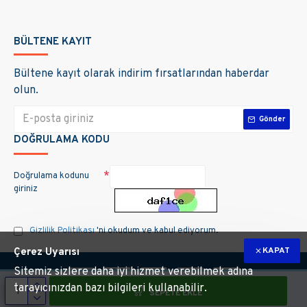
BÜLTENE KAYIT
Bültene kayıt olarak indirim fırsatlarından haberdar
olun.
Gönder
DOĞRULAMA KODU
Doğrulama kodunu
giriniz
Gizlilik Politikası
'ni okudum ve kabul ediyorum.
KAPAT
Çerez Uyarısı
Sitemiz sizlere daha iyi hizmet verebilmek adına
tarayıcınızdan bazı bilgileri kullanabilir.
SEPETE EKLE
m hakları saklıdır. Site üzerinde kullanılan markalara ait tüm materyallerin telif 