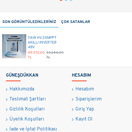
SON GÖRÜNTÜLEDİKLERİNİZ
ÇOK SATANLAR
11KW HV 2XMPPT
AKILLI INVERTER
48V
49.572,00
53.244,00
TL
TL
GÜNEŞDÜKKAN
HESABIM
Hakkımızda
Hesabım
Teslimat Şartları
Siparişlerim
Gizlilik Koşulları
Giriş Yap
Üyelik Koşulları
Kayıt Ol
İade ve İptal Politikası