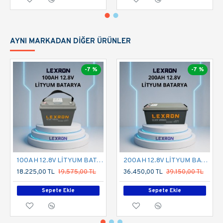
AYNI MARKADAN DIĞER ÜRÜNLER
-7 %
-7 %
100AH 12.8V LİTYUM BATARYA
200AH 12.8V LİTYUM BATARYA
18.225,00 TL
19.575,00 TL
36.450,00 TL
39.150,00 TL
Sepete Ekle
Sepete Ekle