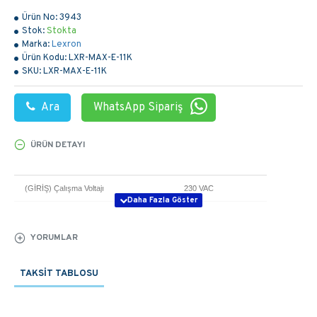
Ürün No:
3943
Stok:
Stokta
Marka:
Lexron
Ürün Kodu:
LXR-MAX-E-11K
SKU:
LXR-MAX-E-11K
Ara
WhatsApp Sipariş
ÜRÜN DETAYI
(GİRİŞ) Çalışma Voltajı
230 VAC
Ayarlanabilir Voltaj Aralığı
154-264 VAC
YORUMLAR
Frekans Aralığı
50 Hz / 60 Hz
(ÇIKIŞ) Max Verim
98%
TAKSIT TABLOSU
Demeraj Gücü
22000 VA