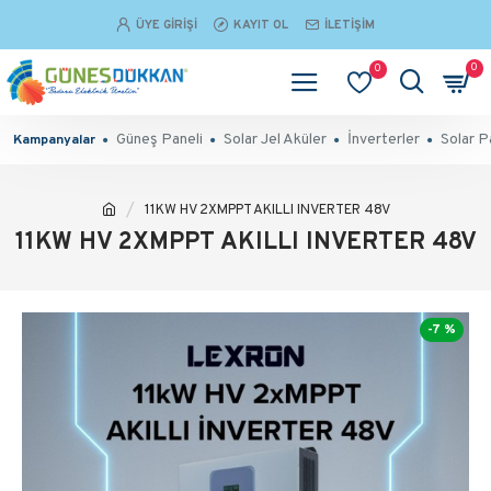
ÜYE GIRIŞI
KAYIT OL
İLETIŞIM
0
0
Güneş Paneli
Solar Jel Aküler
İnverterler
Solar P
Kampanyalar
11KW HV 2XMPPT AKILLI INVERTER 48V
11KW HV 2XMPPT AKILLI INVERTER 48V
-7 %