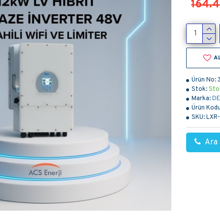
164.
A
Ürün No:
Stok:
Sto
Marka:
DE
Ürün Kodu
SKU:
LXR
Ara