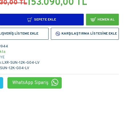
153.090,00 TL
430,00 TL
SEPETE EKLE
HEMEN AL
LIŞVERIŞ LISTEME EKLE
KARŞILAŞTIRMA LISTESINE EKLE
3944
kta
YE
:
LXR-SUN-12K-G04-LV
-SUN-12K-G04-LV
WhatsApp Sipariş