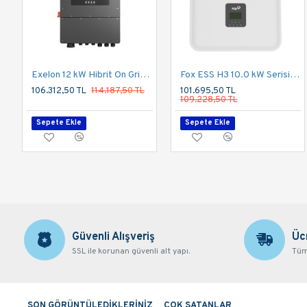
Exelon 12 kW Hibrit On Grid İnverter LV 48V Trifaze 380V
Fox ESS H3 10.0 kW Serisi Üç Faz Hibrit İnverter
106.312,50 TL
114.187,50 TL
101.695,50 TL
109.228,50 TL
Sepete Ekle
Sepete Ekle
Güvenli Alışveriş
Üc
SSL ile korunan güvenli alt yapı.
Tüm 
SON GÖRÜNTÜLEDİKLERİNİZ
ÇOK SATANLAR