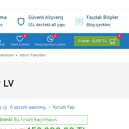
ama
Güvenli Alışveriş
Faydalı Bilgiler
go
SSL destekli alt yapı
Blog içerikleri
0
0
0
0 ürün - 0,00 TL
rişi
İstek Listem
Karşılaştırma Listem
aketleri
Hibrit Paketler
 LV
0 yorum yapılmış.
-
Yorum Yap
irimli!
Bu fırsatı kaçırmayın.