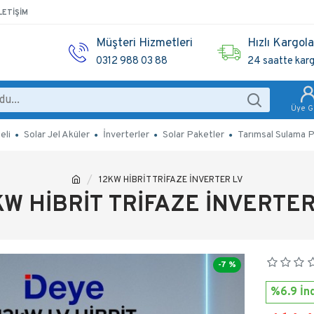
LETIŞIM
Müşteri Hizmetleri
Hızlı Kargol
0312 988 03 88
24 saatte kar
Üye Gi
eli
Solar Jel Aküler
İnverterler
Solar Paketler
Tarımsal Sulama P
12KW HİBRİT TRİFAZE İNVERTER LV
KW HİBRİT TRİFAZE İNVERTER
-7 %
%6.9 İnd