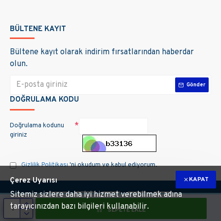
BÜLTENE KAYIT
Bültene kayıt olarak indirim fırsatlarından haberdar
olun.
Gönder
DOĞRULAMA KODU
Doğrulama kodunu
giriniz
Gizlilik Politikası
'ni okudum ve kabul ediyorum.
KAPAT
Çerez Uyarısı
Sitemiz sizlere daha iyi hizmet verebilmek adına
tarayıcınızdan bazı bilgileri kullanabilir.
SEPETE EKLE
m hakları saklıdır. Site üzerinde kullanılan markalara ait tüm materyallerin telif 