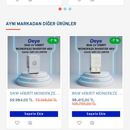
AYNI MARKADAN DIĞER ÜRÜNLER
-7 %
-7 %
5KW HİBRİT MONOFAZE İNVERTER LV
8KW HİBRİT MONOFAZE İNVERTER LV
69.984,00 TL
75.168,00 TL
98.415,00 TL
105.705,00 TL
Sepete Ekle
Sepete Ekle