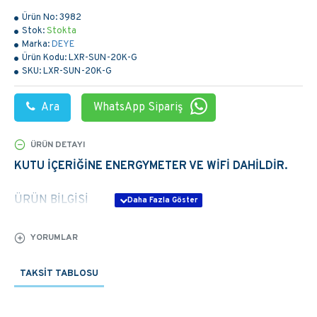
Ürün No:
3982
Stok:
Stokta
Marka:
DEYE
Ürün Kodu:
LXR-SUN-20K-G
SKU:
LXR-SUN-20K-G
Ara
WhatsApp Sipariş
ÜRÜN DETAYI
KUTU İÇERİĞİNE ENERGYMETER VE WİFİ DAHİLDİR.
ÜRÜN BİLGİSİ
Max. DC Input Power (kW): 26
YORUMLAR
Max. DC Input Voltage (V): 1000
TAKSIT TABLOSU
Start-up DC Input Voltage (V): 250