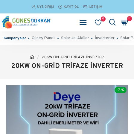
ÜYE GIRIŞI
KAYIT OL
İLETIŞIM
0
0
Güneş Paneli
Solar Jel Aküler
İnverterler
Solar P
Kampanyalar
20KW ON-GRİD TRİFAZE İNVERTER
20KW ON-GRİD TRİFAZE İNVERTER
-7 %