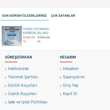
SON GÖRÜNTÜLEDİKLERİNİZ
ÇOK SATANLAR
105AH-12V NANO-
KARBON JEL AKÜ
8.748,00
9.396,00
TL
TL
GÜNEŞDÜKKAN
HESABIM
Hakkımızda
Hesabım
Teslimat Şartları
Siparişlerim
Gizlilik Koşulları
Giriş Yap
Üyelik Koşulları
Kayıt Ol
İade ve İptal Politikası