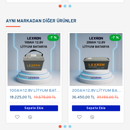
AYNI MARKADAN DIĞER ÜRÜNLER
-7 %
-7 %
100AH 12.8V LİTYUM BATARYA
200AH 12.8V LİTYUM BATARYA
18.225,00 TL
19.575,00 TL
36.450,00 TL
39.150,00 TL
Sepete Ekle
Sepete Ekle