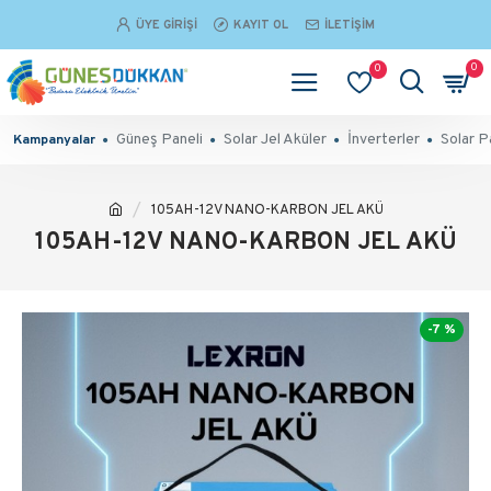
ÜYE GIRIŞI
KAYIT OL
İLETIŞIM
0
0
Güneş Paneli
Solar Jel Aküler
İnverterler
Solar P
Kampanyalar
105AH-12V NANO-KARBON JEL AKÜ
105AH-12V NANO-KARBON JEL AKÜ
-7 %