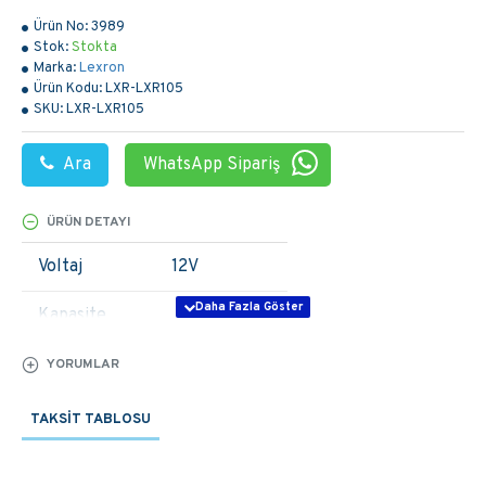
Ürün No:
3989
Stok:
Stokta
Marka:
Lexron
Ürün Kodu:
LXR-LXR105
SKU:
LXR-LXR105
Ara
WhatsApp Sipariş
ÜRÜN DETAYI
Voltaj
12V
Kapasite
Ah
10 Saat
105
YORUMLAR
5 Saat
88
3 Saat
77
1 Saat
TAKSIT TABLOSU
58
Ölçüler(mm)
330x172x219