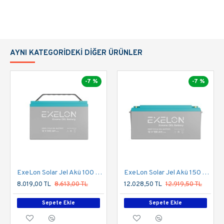
Ağırlık(kg)
30 ± 2
Terminal
T4 Terminal
AYNI KATEGORIDEKI DIĞER ÜRÜNLER
Tipi (STD)
-7 %
-7 %
DATASHEET
ExeLon Solar Jel Akü 100 Ah 12V Deep Cycle Uzun Ömürlü
ExeLon Solar Jel Akü 150 Ah 12V Deep Cycle Uzun Ömürlü
8.019,00 TL
8.613,00 TL
12.028,50 TL
12.919,50 TL
Sepete Ekle
Sepete Ekle