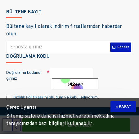
BÜLTENE KAYIT
Bültene kayıt olarak indirim fırsatlarından haberdar
olun.
Gönder
DOĞRULAMA KODU
Doğrulama kodunu
giriniz
Gizlilik Politikası
'ni okudum ve kabul ediyorum.
KAPAT
Çerez Uyarısı
Sitemiz sizlere daha iyi hizmet verebilmek adına
tarayıcınızdan bazı bilgileri kullanabilir.
SEPETE EKLE
m hakları saklıdır. Site üzerinde kullanılan markalara ait tüm materyallerin telif 