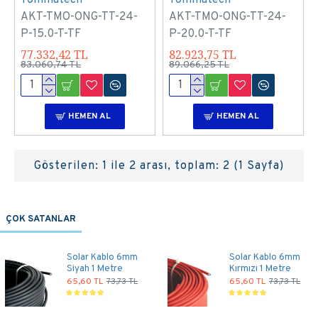
AKT-TMO-ONG-TT-24-
AKT-TMO-ONG-TT-24-
P-15.0-T-TF
P-20.0-T-TF
77.332,42 TL
82.923,75 TL
83.060,74 TL
89.066,25 TL
HEMEN AL
HEMEN AL
Gösterilen: 1 ile 2 arası, toplam: 2 (1 Sayfa)
ÇOK SATANLAR
Solar Kablo 6mm
Solar Kablo 6mm
Siyah 1 Metre
Kırmızı 1 Metre
65,60 TL
73,73 TL
65,60 TL
73,73 TL