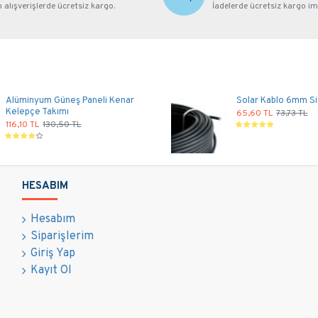
alışverişlerde ücretsiz kargo.
İadelerde ücretsiz kargo im
Alüminyum Güneş Paneli Kenar
Solar Kablo 6mm Si
Kelepçe Takımı
65,60 TL
73,73 TL
116,10 TL
130,50 TL
HESABIM
Hesabım
Siparişlerim
Giriş Yap
Kayıt Ol