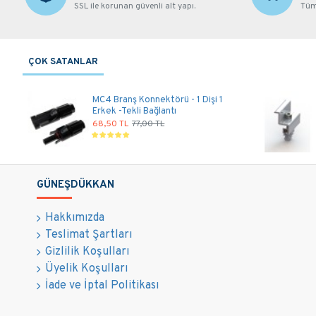
SSL ile korunan güvenli alt yapı.
Tüm 
ÇOK SATANLAR
MC4 Branş Konnektörü - 1 Dişi 1
Erkek -Tekli Bağlantı
68,50 TL
77,00 TL
GÜNEŞDÜKKAN
Hakkımızda
Teslimat Şartları
Gizlilik Koşulları
Üyelik Koşulları
İade ve İptal Politikası