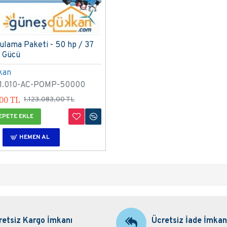
ulama Paketi - 50 hp / 37
 Gücü
kan
1.010-AC-POMP-50000
,00 TL
1.123.083,00 TL
EPETE EKLE
HEMEN AL
retsiz Kargo İmkanı
Ücretsiz İade İmkan