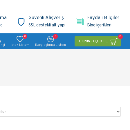
ama
Güvenli Alışveriş
Faydalı Bilgiler
go
SSL destekli alt yapı
Blog içerikleri
0
0
0
0 ürün - 0,00 TL
rişi
İstek Listem
Karşılaştırma Listem