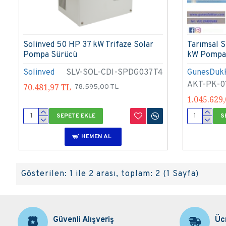
Solinved 50 HP 37 kW Trifaze Solar
Tarımsal S
Pompa Sürücü
kW Pompa
Solinved
SLV-SOL-CDI-SPDG037T4
GunesDuk
AKT-PK-0
70.481,97 TL
78.595,00 TL
1.045.629
SEPETE EKLE
S
HEMEN AL
Gösterilen: 1 ile 2 arası, toplam: 2 (1 Sayfa)
Güvenli Alışveriş
Üc