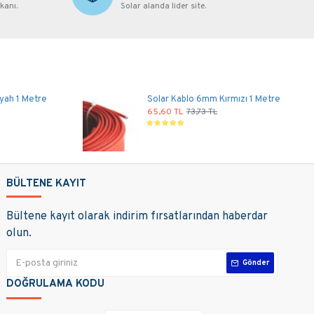
kanı.
Solar alanda lider site.
yah 1 Metre
Solar Kablo 6mm Kırmızı 1 Metre
65,60 TL
73,73 TL
BÜLTENE KAYIT
Bültene kayıt olarak indirim fırsatlarından haberdar
olun.
Gönder
DOĞRULAMA KODU