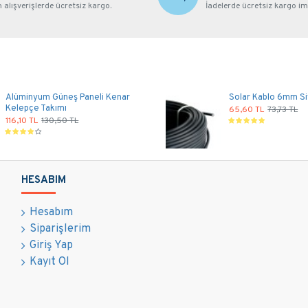
alışverişlerde ücretsiz kargo.
İadelerde ücretsiz kargo im
Alüminyum Güneş Paneli Kenar
Solar Kablo 6mm Si
Kelepçe Takımı
65,60 TL
73,73 TL
116,10 TL
130,50 TL
HESABIM
Hesabım
Siparişlerim
Giriş Yap
Kayıt Ol