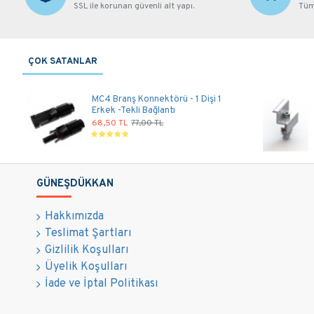
SSL ile korunan güvenli alt yapı.
Tüm 
ÇOK SATANLAR
MC4 Branş Konnektörü - 1 Dişi 1
Erkek -Tekli Bağlantı
68,50 TL
77,00 TL
GÜNEŞDÜKKAN
Hakkımızda
Teslimat Şartları
Gizlilik Koşulları
Üyelik Koşulları
İade ve İptal Politikası