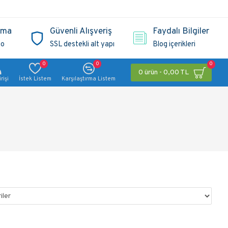
ama
Güvenli Alışveriş
Faydalı Bilgiler
go
SSL destekli alt yapı
Blog içerikleri
0
0
0
0 ürün - 0,00 TL
rişi
İstek Listem
Karşılaştırma Listem