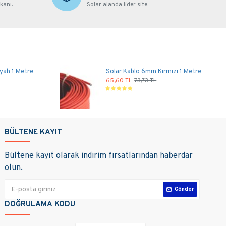
kanı.
Solar alanda lider site.
yah 1 Metre
Solar Kablo 6mm Kırmızı 1 Metre
65,60 TL
73,73 TL
BÜLTENE KAYIT
Bültene kayıt olarak indirim fırsatlarından haberdar
olun.
Gönder
DOĞRULAMA KODU