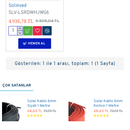
Solinved
SLV-LSRDWHJWG6
4.936,78 TL
5.505,04 TL
HEMEN AL
Gösterilen: 1 ile 1 arası, toplam: 1 (1 Sayfa)
ÇOK SATANLAR
Solar Kablo 6mm
Solar Kablo 6mm
Siyah 1 Metre
Kırmızı 1 Metre
68,65 TL
73,73 TL
68,65 TL
73,73 TL