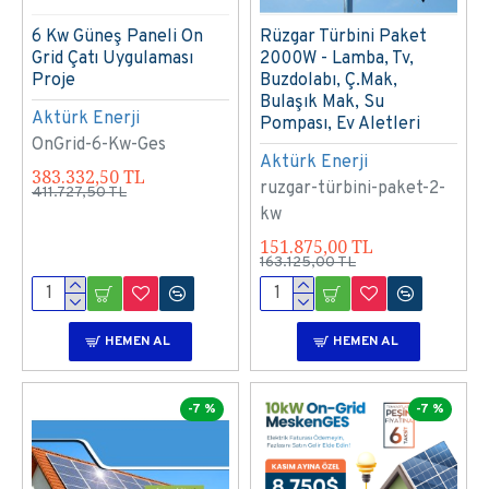
6 Kw Güneş Paneli On
Rüzgar Türbini Paket
Grid Çatı Uygulaması
2000W - Lamba, Tv,
Proje
Buzdolabı, Ç.Mak,
Bulaşık Mak, Su
Aktürk Enerji
Pompası, Ev Aletleri
OnGrid-6-Kw-Ges
Aktürk Enerji
383.332,50 TL
ruzgar-türbini-paket-2-
411.727,50 TL
kw
151.875,00 TL
163.125,00 TL
HEMEN AL
HEMEN AL
-7 %
-7 %