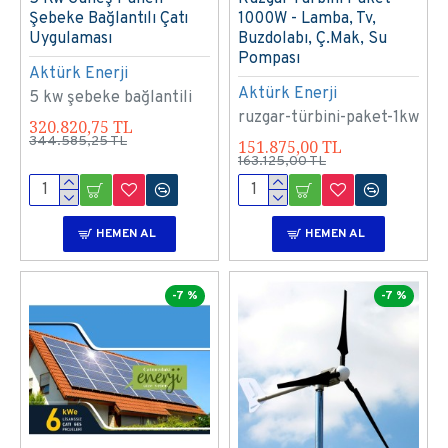
Şebeke Bağlantılı Çatı
1000W - Lamba, Tv,
Uygulaması
Buzdolabı, Ç.Mak, Su
Pompası
Aktürk Enerji
Aktürk Enerji
5 kw şebeke bağlantili
ruzgar-türbini-paket-1kw
320.820,75 TL
344.585,25 TL
151.875,00 TL
163.125,00 TL
HEMEN AL
HEMEN AL
-7 %
-7 %