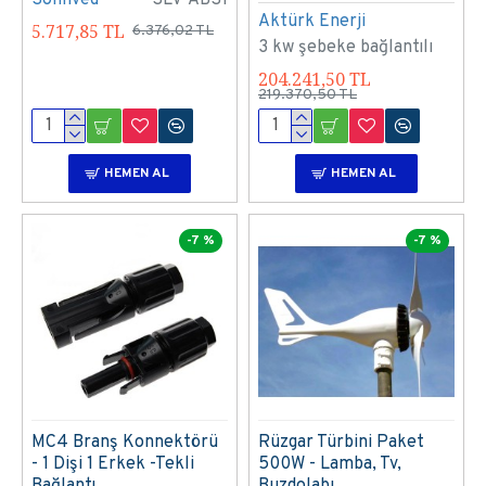
Aktürk Enerji
5.717,85 TL
6.376,02 TL
3 kw şebeke bağlantılı
204.241,50 TL
219.370,50 TL
HEMEN AL
HEMEN AL
-7 %
-7 %
MC4 Branş Konnektörü
Rüzgar Türbini Paket
- 1 Dişi 1 Erkek -Tekli
500W - Lamba, Tv,
Bağlantı
Buzdolabı