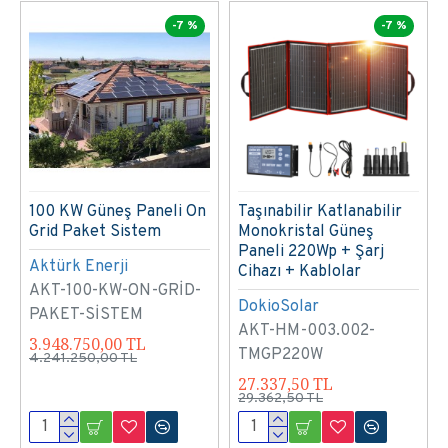
-7 %
-7 %
100 KW Güneş Paneli On
Taşınabilir Katlanabilir
Grid Paket Sistem
Monokristal Güneş
Paneli 220Wp + Şarj
Aktürk Enerji
Cihazı + Kablolar
AKT-100-KW-ON-GRİD-
DokioSolar
PAKET-SİSTEM
AKT-HM-003.002-
3.948.750,00 TL
TMGP220W
4.241.250,00 TL
27.337,50 TL
29.362,50 TL