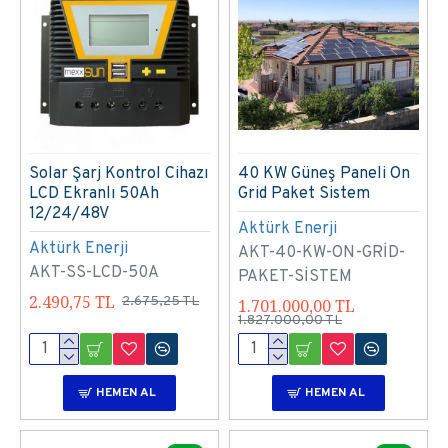
Solar Şarj Kontrol Cihazı
40 KW Güneş Paneli On
LCD Ekranlı 50Ah
Grid Paket Sistem
12/24/48V
Aktürk Enerji
Aktürk Enerji
AKT-40-KW-ON-GRİD-
AKT-SS-LCD-50A
PAKET-SİSTEM
2.490,75 TL
2.675,25 TL
1.701.000,00 TL
1.827.000,00 TL
HEMEN AL
HEMEN AL