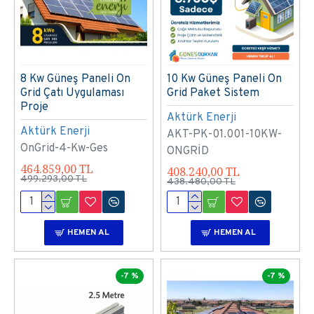
8 Kw Güneş Paneli On
10 Kw Güneş Paneli On
Grid Çatı Uygulaması
Grid Paket Sistem
Proje
Aktürk Enerji
Aktürk Enerji
AKT-PK-01.001-10KW-
OnGrid-4-Kw-Ges
ONGRİD
464.859,00 TL
408.240,00 TL
499.293,00 TL
438.480,00 TL
HEMEN AL
HEMEN AL
-7 %
-7 %