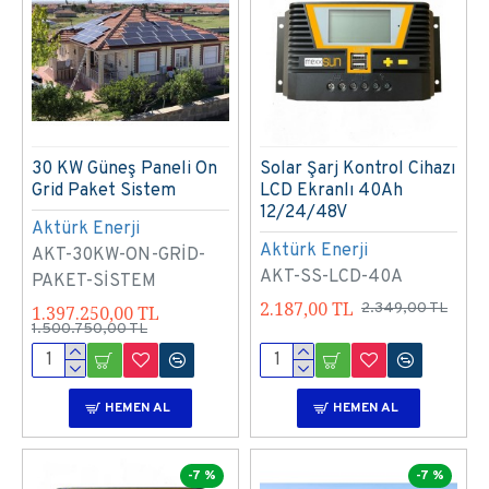
30 KW Güneş Paneli On
Solar Şarj Kontrol Cihazı
Grid Paket Sistem
LCD Ekranlı 40Ah
12/24/48V
Aktürk Enerji
Aktürk Enerji
AKT-30KW-ON-GRİD-
AKT-SS-LCD-40A
PAKET-SİSTEM
2.187,00 TL
2.349,00 TL
1.397.250,00 TL
1.500.750,00 TL
HEMEN AL
HEMEN AL
-7 %
-7 %