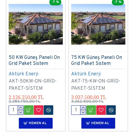
-7 %
-7 %
50 KW Güneş Paneli On
75 KW Güneş Paneli On
Grid Paket Sistem
Grid Paket Sistem
Aktürk Enerji
Aktürk Enerji
AKT-50KW-ON-GRİD-
AKT-75-KW-ON-GRİD-
PAKET-SİSTEM
PAKET-SİSTEM
2.126.250,00 TL
3.037.500,00 TL
2.283.750,00 TL
3.262.500,00 TL
HEMEN AL
HEMEN AL