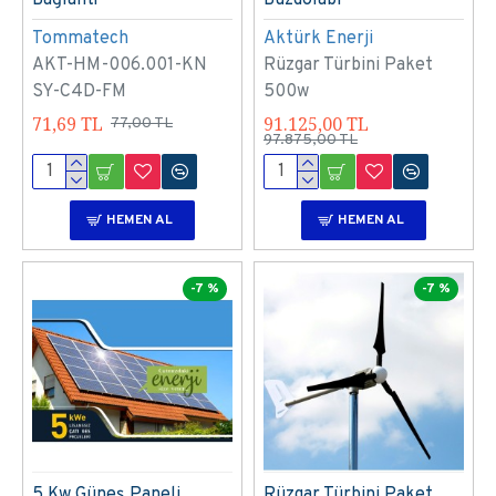
Tommatech
Aktürk Enerji
AKT-HM-006.001-KN
Rüzgar Türbini Paket
SY-C4D-FM
500w
71,69 TL
91.125,00 TL
77,00 TL
97.875,00 TL
HEMEN AL
HEMEN AL
-7 %
-7 %
5 Kw Güneş Paneli
Rüzgar Türbini Paket