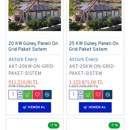
20 KW Güneş Paneli On
25 KW Güneş Paneli On
Grid Paket Sistem
Grid Paket Sistem
Aktürk Enerji
Aktürk Enerji
AKT-20KW-ON-GRİD-
AKT-25KW-ON-GRİD-
PAKET-SİSTEM
PAKET-SİSTEM
911.250,00 TL
1.123.875,00 TL
978.750,00 TL
1.207.125,00 TL
HEMEN AL
HEMEN AL
-7 %
-7 %