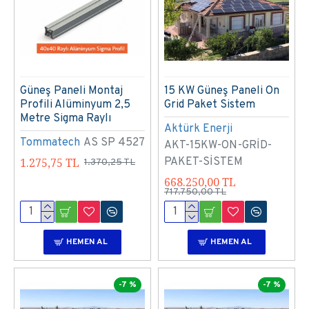
Güneş Paneli Montaj
15 KW Güneş Paneli On
Profili Alüminyum 2,5
Grid Paket Sistem
Metre Sigma Raylı
Aktürk Enerji
Tommatech
AS SP 4527
AKT-15KW-ON-GRİD-
1.275,75 TL
PAKET-SİSTEM
1.370,25 TL
668.250,00 TL
717.750,00 TL
HEMEN AL
HEMEN AL
-7 %
-7 %