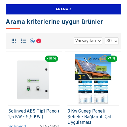
ARAMA
Arama kriterlerine uygun ürünler
0
-10 %
-7 %
Solinved ABS-Tip1 Pano (
3 Kw Güneş Paneli
1,5 KW - 5,5 KW )
Şebeke Bağlantılı Çatı
Uygulaması
Solinved
SLV-ABS1