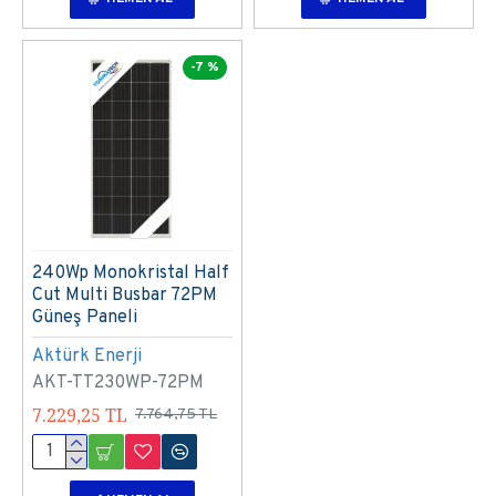
-7 %
240Wp Monokristal Half
Cut Multi Busbar 72PM
Güneş Paneli
Aktürk Enerji
AKT-TT230WP-72PM
7.229,25 TL
7.764,75 TL