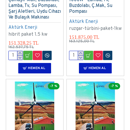
Lamba, Tv, Su Pompası,
Buzdolabı, Ç.Mak, Su
Şarj Aletleri, Uydu Cihazı
Pompası
Ve Bulaşık Makinası
Aktürk Enerji
Aktürk Enerji
ruzgar-türbini-paket-1kw
hibrit paket 1.5 kw
151.875,00 TL
163.125,00 TL
151.328,25 TL
162.537,75 TL
HEMEN AL
HEMEN AL
-7 %
-7 %