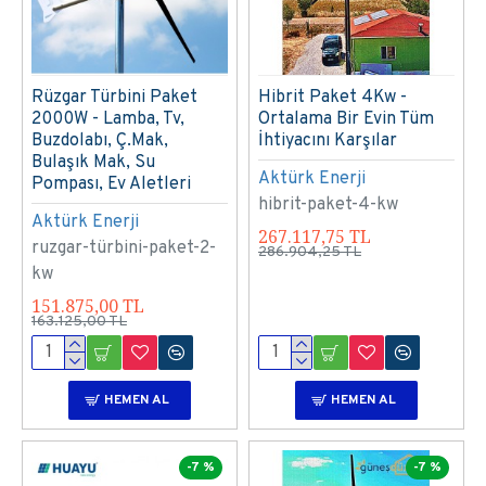
Rüzgar Türbini Paket
Hibrit Paket 4Kw -
2000W - Lamba, Tv,
Ortalama Bir Evin Tüm
Buzdolabı, Ç.Mak,
İhtiyacını Karşılar
Bulaşık Mak, Su
Aktürk Enerji
Pompası, Ev Aletleri
hibrit-paket-4-kw
Aktürk Enerji
267.117,75 TL
ruzgar-türbini-paket-2-
286.904,25 TL
kw
151.875,00 TL
163.125,00 TL
HEMEN AL
HEMEN AL
-7 %
-7 %