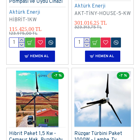
Pompası ve Uydu Cihazı
Aktürk Enerji
Aktürk Enerji
AKT-TİNY-HOUSE-5-KW
HİBRİT-1KW
301.016,25 TL
323.313,75 TL
115.425,00 TL
123.975,00 TL
HEMEN AL
HEMEN AL
-7 %
-7 %
Hibrit Paket 1,5 Kw -
Rüzgar Türbini Paket
Çamaşır Mak, Buzdolabı,
1000W - Lamba, Tv,