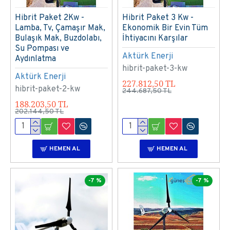
Hibrit Paket 2Kw -
Hibrit Paket 3 Kw -
Lamba, Tv, Çamaşır Mak,
Ekonomik Bir Evin Tüm
Bulaşık Mak, Buzdolabı,
İhtiyacını Karşılar
Su Pompası ve
Aktürk Enerji
Aydınlatma
hibrit-paket-3-kw
Aktürk Enerji
227.812,50 TL
hibrit-paket-2-kw
244.687,50 TL
188.203,50 TL
202.144,50 TL
HEMEN AL
HEMEN AL
-7 %
-7 %