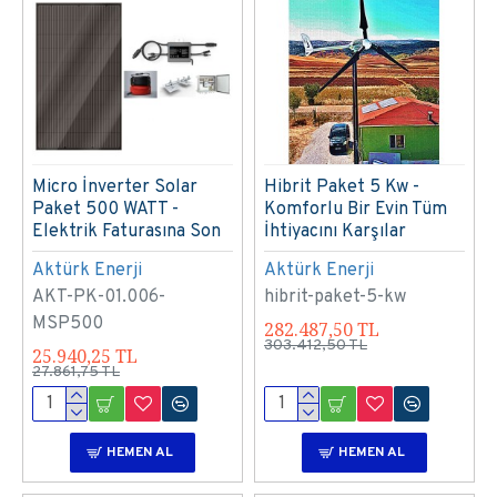
Micro İnverter Solar
Hibrit Paket 5 Kw -
Paket 500 WATT -
Komforlu Bir Evin Tüm
Elektrik Faturasına Son
İhtiyacını Karşılar
Aktürk Enerji
Aktürk Enerji
AKT-PK-01.006-
hibrit-paket-5-kw
MSP500
282.487,50 TL
303.412,50 TL
25.940,25 TL
27.861,75 TL
HEMEN AL
HEMEN AL