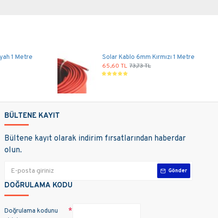
yah 1 Metre
Solar Kablo 6mm Kırmızı 1 Metre
65,60 TL
73,73 TL
BÜLTENE KAYIT
Bültene kayıt olarak indirim fırsatlarından haberdar
olun.
Gönder
DOĞRULAMA KODU
Doğrulama kodunu