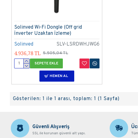
Solinved Wi-Fi Dongle (Off grid
İnverter Uzaktan İzleme)
Solinved
SLV-LSRDWHJWG6
4.936,78 TL
5.505,04 TL
SEPETE EKLE
HEMEN AL
Gösterilen: 1 ile 1 arası, toplam: 1 (1 Sayfa)
Güvenli Alışveriş
Üc
SSL ile korunan güvenli alt yapı.
Tüm 