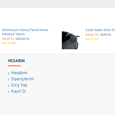
Alüminyum Güneş Paneli Kenar
Solar Kablo 6mm Si
Kelepçe Takımı
65,60 TL
73,73 TL
116,10 TL
130,50 TL
HESABIM
Hesabım
Siparişlerim
Giriş Yap
Kayıt Ol