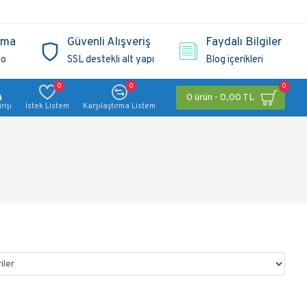
ama
Güvenli Alışveriş
Faydalı Bilgiler
go
SSL destekli alt yapı
Blog içerikleri
0
0
0
0 ürün - 0,00 TL
rişi
İstek Listem
Karşılaştırma Listem