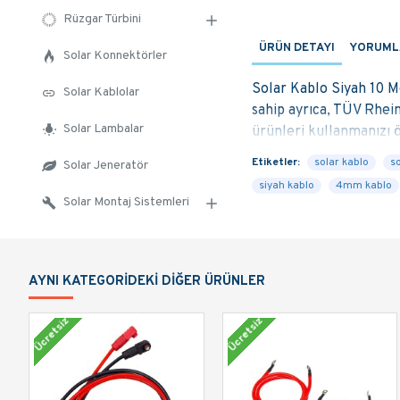
Rüzgar Türbini
ÜRÜN DETAYI
YORUML
Solar Konnektörler
Solar Kablo Siyah 10 
Solar Kablolar
sahip ayrıca, TÜV Rhein
Solar Lambalar
ürünleri kullanmanızı ö
Etiketler:
solar kablo
s
Solar Jeneratör
DAHA FAZLA BILG
ÜRÜNÜ DIREK
siyah kablo
4mm kablo
Solar Montaj Sistemleri
KISA ZAMANDA KA
GUNESDUKKAN.
AYNI KATEGORIDEKI DIĞER ÜRÜNLER
GunesDukkan.com taraf
TSE belgelerine de sah
Ücretsiz
Ücretsiz
kargoya verilir.