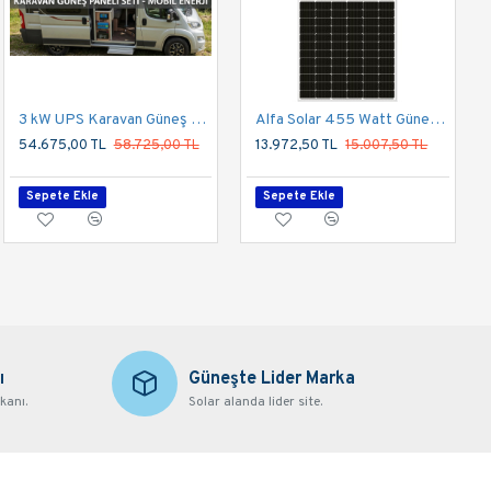
4mm2 SOLAR KABLO
3 kW UPS Karavan Güneş Enerji Sistemi Paketi (855Wp Panel & 300Ah Depolama)
Alfa Solar 455 Watt Güneş Paneli Half Cut Multi Busbar Monokristal
65,61 TL
54.675,00 TL
70,47 TL
58.725,00 TL
13.972,50 TL
15.007,50 TL
Sepete Ekle
Sepete Ekle
Sepete Ekle
ı
Güneşte Lider Marka
kanı.
Solar alanda lider site.