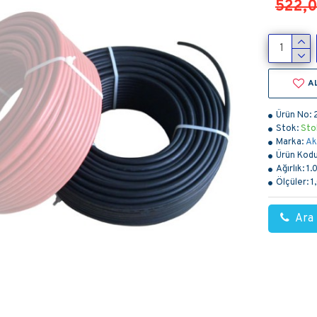
522,
A
Ürün No:
Stok:
Sto
Marka:
Ak
Ürün Kodu
Ağırlık:
1.
Ölçüler:
1
Ara