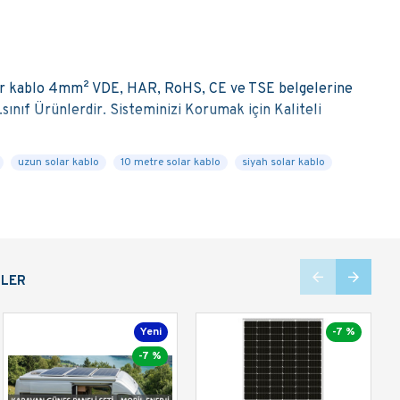
ar kablo 4mm² VDE, HAR, RoHS, CE ve TSE belgelerine
.sınıf Ürünlerdir. Sisteminizi Korumak için Kaliteli
uzun solar kablo
10 metre solar kablo
siyah solar kablo
IZ ILE ILGILI
03129880388 HEMEN ARAYIN!
LIRSINIZ. ÜRÜNLERIMIZ AYNI GÜN YADA EN
BEDAVA ÜRET!
NLER
heinland sertifikalıdır. Ayrıca VDE, HAR, RoHS, CE ve
irsiniz. En kısa zamanda ve çoğu zaman aynı gün
-7 %
Yeni
-7 %
-7 %