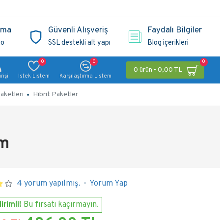
ama
Güvenli Alışveriş
Faydalı Bilgiler
go
SSL destekli alt yapı
Blog içerikleri
0
0
0
0 ürün - 0,00 TL
rişi
İstek Listem
Karşılaştırma Listem
aketleri
Hibrit Paketler
mm
4 yorum yapılmış.
-
Yorum Yap
irimli!
Bu fırsatı kaçırmayın.