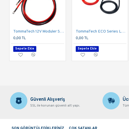
TommaTech 12V Moduler Series 1.5m Güç Kablosu Seti
TommaTech ECO Series LFP Batarya Inverter Arası Güç Kablo Seti
0,00 TL
0,00 TL
Sepete Ekle
Sepete Ekle
Güvenli Alışveriş
Üc
SSL ile korunan güvenli alt yapı.
Tüm 
SON GÖRÜNTÜLEDİKLERİNİZ
ÇOK SATANLAR