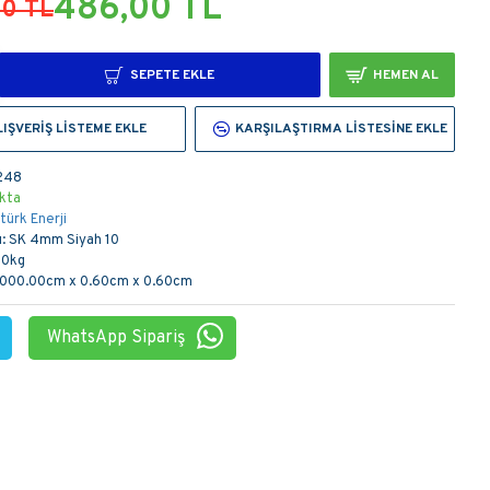
486,00 TL
00 TL
SEPETE EKLE
HEMEN AL
LIŞVERIŞ LISTEME EKLE
KARŞILAŞTIRMA LISTESINE EKLE
248
kta
türk Enerji
:
SK 4mm Siyah 10
00kg
,000.00cm x 0.60cm x 0.60cm
WhatsApp Sipariş