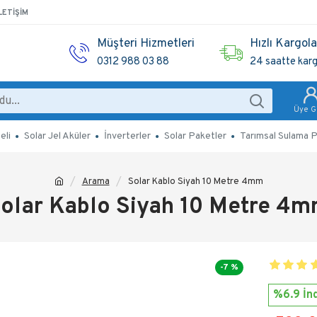
LETIŞIM
Müşteri Hizmetleri
Hızlı Kargol
0312 988 03 88
24 saatte kar
Üye Gi
eli
Solar Jel Aküler
İnverterler
Solar Paketler
Tarımsal Sulama P
Arama
Solar Kablo Siyah 10 Metre 4mm
olar Kablo Siyah 10 Metre 4
-7 %
%6.9 İnd