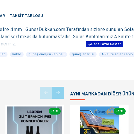
AR
TAKSIT TABLOSU
Metre 4mm GunesDukkan.com Tarafından sizlere sunulan Sol
land sertifikasıda bulunmaktadır. Solar Kablolarımız A kalite 1
neririz.
olar
kablo
güneş enerjisi kablosu
güneş enerjisi
A kalite solar kablo
I, TEKNIK DESTEK VEYA SATIN ALMA IŞLEMLERIN
 OLARAK
SEPETE EKLE
YEBILIR VE
SATIN AL
ABI
RGO ILE SIZLERE ULAŞTIRILACAKTIR.
COM SAYESINDE KENDI ELEKTRIĞINI 
AYNI MARKADAN DIĞER ÜRÜ
ından hizmetinize sunulan solar kablolarımız 4mm² olup TÜV R
Ürünü doğrudan sepete ekleyerek sipariş verebil
iptir.
-7 %
-7 %
-7 %