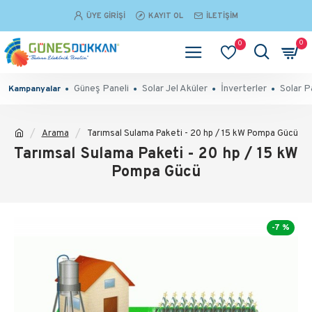
ÜYE GIRIŞI
KAYIT OL
İLETIŞIM
0
0
Güneş Paneli
Solar Jel Aküler
İnverterler
Solar P
Kampanyalar
Arama
Tarımsal Sulama Paketi - 20 hp / 15 kW Pompa Gücü
Tarımsal Sulama Paketi - 20 hp / 15 kW
Pompa Gücü
-7 %