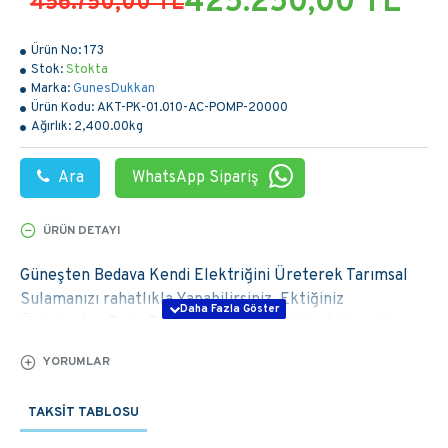
425.250,00 TL
456.750,00 TL
Ürün No:
173
Stok:
Stokta
Marka:
GunesDukkan
Ürün Kodu:
AKT-PK-01.010-AC-POMP-20000
Ağırlık:
2,400.00kg
Ara
WhatsApp Sipariş
ÜRÜN DETAYI
Güneşten Bedava Kendi Elektriğini Üreterek Tarımsal
Sulamanızı rahatlıkla Yapabilirsiniz. Ektiğiniz
Ürünlerden Daha Fazla Verim alarak Yüksek Kar elde
Edebilirsiniz. Ayrıca Yüksek Elektrik faturalarından
YORUMLAR
kurtularak maliyetlerinizi düşürebilirsiniz.
Tarımsal sulamada çiftçilerimizin canını en çok yakan
TAKSIT TABLOSU
elektrik faturaları veya mazot gideri olmuştur. Tam da