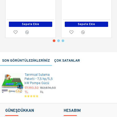
Sepete Ekle
Sepete Ekle
SON GÖRÜNTÜLEDİKLERİNİZ
ÇOK SATANLAR
Tarımsal Sulama
Paketi - 7,5 hp/5,5
kW Pompa Gücü
171.193,50
183.874,50
TL
TL
GÜNEŞDÜKKAN
HESABIM