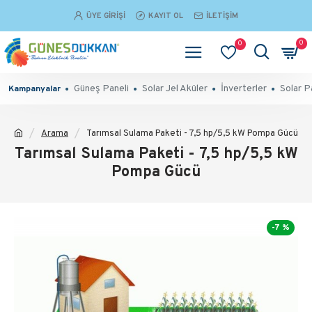
ÜYE GIRIŞI
KAYIT OL
İLETIŞIM
0
0
Güneş Paneli
Solar Jel Aküler
İnverterler
Solar P
Kampanyalar
Arama
Tarımsal Sulama Paketi - 7,5 hp/5,5 kW Pompa Gücü
Tarımsal Sulama Paketi - 7,5 hp/5,5 kW
Pompa Gücü
-7 %