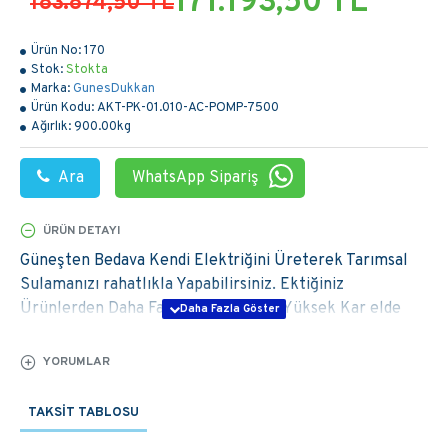
171.193,50 TL
183.874,50 TL
Ürün No:
170
Stok:
Stokta
Marka:
GunesDukkan
Ürün Kodu:
AKT-PK-01.010-AC-POMP-7500
Ağırlık:
900.00kg
Ara
WhatsApp Sipariş
ÜRÜN DETAYI
Güneşten Bedava Kendi Elektriğini Üreterek Tarımsal
Sulamanızı rahatlıkla Yapabilirsiniz. Ektiğiniz
Ürünlerden Daha Fazla Verim alarak Yüksek Kar elde
Edebilirsiniz. Ayrıca Yüksek Elektrik faturalarından
kurtularak maliyetlerinizi düşürebilirsiniz.
YORUMLAR
Tarımsal sulamada çiftçilerimizin canını en çok yakan
TAKSIT TABLOSU
elektrik faturaları veya mazot gideri olmuştur. Tam da
bu noktada devreye Giren
GunesDukkan.com
sayesinde