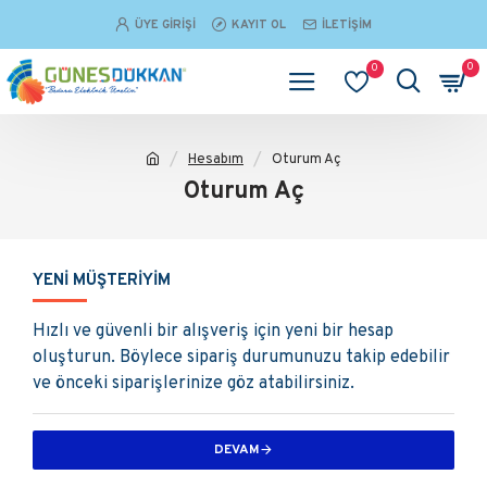
ÜYE GIRIŞI
KAYIT OL
İLETIŞIM
0
0
Hesabım
Oturum Aç
Oturum Aç
YENI MÜŞTERIYIM
Hızlı ve güvenli bir alışveriş için yeni bir hesap
oluşturun. Böylece sipariş durumunuzu takip edebilir
ve önceki siparişlerinize göz atabilirsiniz.
DEVAM