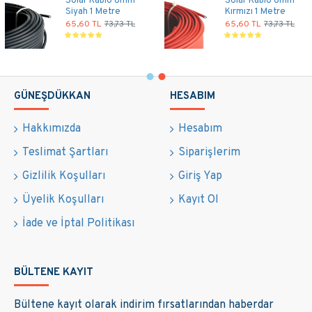
MC4 Branş
Alüminyum Güneş
Konnektörü - 1 Dişi
Paneli Kenar
1 Erkek -Tekli
Kelepçe Takımı
Bağlantı
116,10 TL
130,50 TL
68,50 TL
77,00 TL
GÜNEŞDÜKKAN
HESABIM
Hakkımızda
Hesabım
Teslimat Şartları
Siparişlerim
Gizlilik Koşulları
Giriş Yap
Üyelik Koşulları
Kayıt Ol
İade ve İptal Politikası
BÜLTENE KAYIT
Bültene kayıt olarak indirim fırsatlarından haberdar