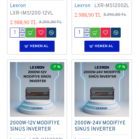
Lexron
Lexron
LXR-MS12002L
LXR-IMS1200-12VL
2.988,90 TL
3.210,30 TL
2.988,90 TL
3.210,30 TL
HEMEN AL
HEMEN AL
-7 %
-7 %
2000W-12V MODİFİYE
2000W-24V MODİFİYE
SİNÜS İNVERTER
SİNÜS İNVERTER