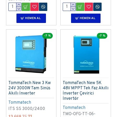
HEMEN AL
HEMEN AL
-7 %
-7 %
TommaTech New 3 Kw
TommaTech New 5K
24V 3000W Tam Sinüs
48V MPPT Tek Faz Akıllı
Akıllı İnverter
İnverter Çevirici
İnvertör
Tommatech
Tommatech
ITS SS 3000/2400
TMO-OFG-TT-06-
13.668,75 TL