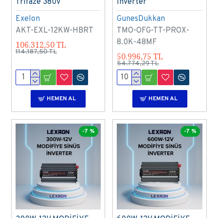
Trifaze 380V
İnverter
Exelon
GunesDukkan
AKT-EXL-12KW-HBRT
TMO-OFG-TT-PROX-
8.0K-48MF
106.312,50 TL
114.187,50 TL
50.996,75 TL
54.774,29 TL
HEMEN AL
HEMEN AL
-7 %
-7 %