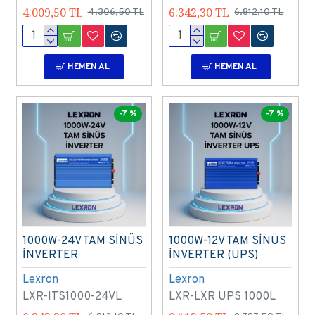
4.009,50 TL
6.342,30 TL
4.306,50 TL
6.812,10 TL
HEMEN AL
HEMEN AL
-7 %
-7 %
1000W-24V TAM SİNÜS
1000W-12V TAM SİNÜS
İNVERTER
İNVERTER (UPS)
Lexron
Lexron
LXR-ITS1000-24VL
LXR-LXR UPS 1000L