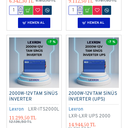
6.342,30 TL
9.112,50 TL
6.812,10 TL
9.787,50 TL
HEMEN AL
HEMEN AL
-7 %
-7 %
2000W-12V TAM SİNÜS
2000W-12V TAM SİNÜS
İNVERTER
İNVERTER (UPS)
Lexron
LXR-ITS2000L
Lexron
LXR-LXR UPS 2000
11.299,50 TL
12.136,50 TL
14.944,50 TL