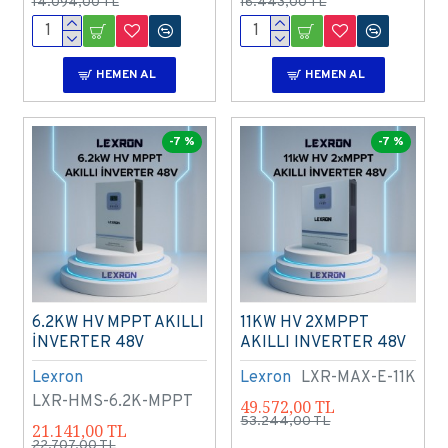
14.094,00 TL
16.443,00 TL
HEMEN AL
HEMEN AL
-7 %
-7 %
6.2KW HV MPPT AKILLI
11KW HV 2XMPPT
İNVERTER 48V
AKILLI INVERTER 48V
Lexron
Lexron
LXR-MAX-E-11K
LXR-HMS-6.2K-MPPT
49.572,00 TL
53.244,00 TL
21.141,00 TL
22.707,00 TL