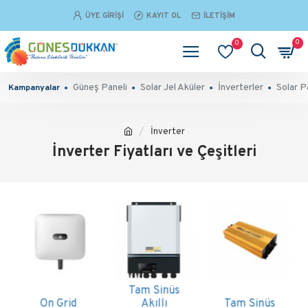
ÜYE GIRIŞI
KAYIT OL
İLETIŞIM
0
0
Güneş Paneli
Solar Jel Aküler
İnverterler
Solar P
Kampanyalar
İnverter
İnverter Fiyatları ve Çeşitleri
Modifiye
Hibrit
Sinüs
On Grid