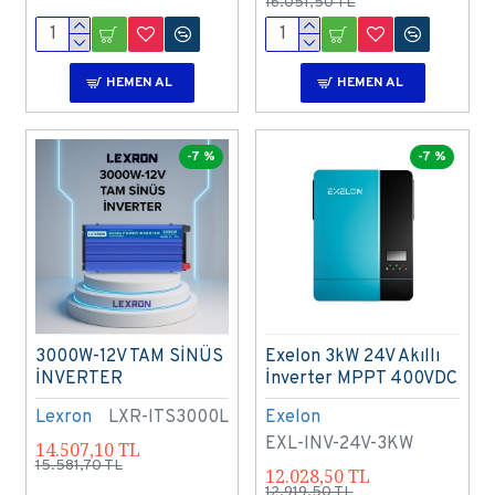
16.051,50 TL
HEMEN AL
HEMEN AL
-7 %
-7 %
3000W-12V TAM SİNÜS
Exelon 3kW 24V Akıllı
İNVERTER
İnverter MPPT 400VDC
Lexron
LXR-ITS3000L
Exelon
EXL-INV-24V-3KW
14.507,10 TL
15.581,70 TL
12.028,50 TL
12.919,50 TL