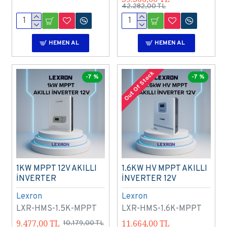
42.282,00 TL
HEMEN AL
HEMEN AL
Out Of Stock
-7 %
-7 %
1KW MPPT 12V AKILLI
1.6KW HV MPPT AKILLI
İNVERTER
İNVERTER 12V
Lexron
Lexron
LXR-HMS-1.5K-MPPT
LXR-HMS-1.6K-MPPT
9.477,00 TL
11.664,00 TL
10.179,00 TL