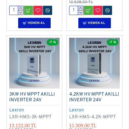
12.528,00 TL
HEMEN AL
HEMEN AL
-7 %
-7 %
3KW HV MPPT AKILLI
4.2KW HV MPPT AKILLI
İNVERTER 24V
INVERTER 24V
Lexron
Lexron
LXR-HMS-3K-MPPT
LXR-HMS-4.2K-MPPT
13.122,00 TL
15.309,00 TL