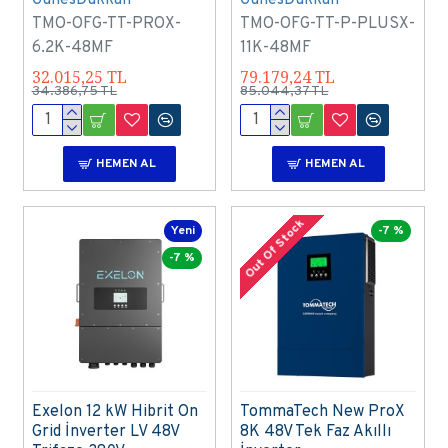
TMO-OFG-TT-PROX-
TMO-OFG-TT-P-PLUSX-
6.2K-48MF
11K-48MF
32.015,25 TL
79.179,24 TL
34.386,75 TL
85.044,37 TL
HEMEN AL
HEMEN AL
Out Of Stock
Yeni
-7 %
-7 %
Exelon 12 kW Hibrit On
TommaTech New ProX
Grid İnverter LV 48V
8K 48V Tek Faz Akıllı