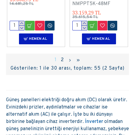
NMPPT5K-48MF
14.681,25 TL
33.159,29 TL
35.615,54 TL
HEMEN AL
HEMEN AL
1
2
Gösterilen: 1 ile 30 arası, toplam: 55 (2 Sayfa)
Güneş panelleri elektriği doğru akım (DC) olarak üretir.
Evinizdeki prizler, aydınlatmalar ve cihazlar ise
alternatif akım (AC) ile çalışır. İşte bu iki dünyayı
birbirine bağlayan cihaz inverterdir.
İnverter
olmadan
güneş panelinizin ürettiği enerjiyi kullanamaz, şebekeye