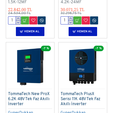
1.5K-12MF
4.2K-24MF
22.842,00 TL
30.071,25 TL
24.534,00 TL
32.298,75 TL
HEMEN AL
HEMEN AL
-7 %
-7 %
TommaTech New ProX
TommaTech PlusX
6.2K 48V Tek Faz Akıllı
Serisi 11K 48V Tek Faz
İnverter
Akıllı İnverter
GunesDukkan
GunesDukkan