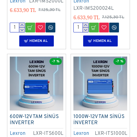
Lexron
LXR-IMS2000L
Lexron
LXR-IMS200024L
6.633,90 TL
7.125,30 TL
6.633,90 TL
7.125,30 TL
HEMEN AL
HEMEN AL
-7 %
-7 %
600W-12V TAM SİNÜS
1000W-12V TAM SİNÜS
İNVERTER
İNVERTER
Lexron
LXR-ITS600L
Lexron
LXR-ITS1000L