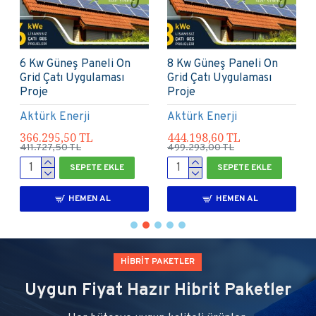
10 Kw Güneş Paneli On
15 KW Güneş Paneli On
Grid Paket Sistem
Grid Paket Sistem
Aktürk Enerji
Aktürk Enerji
390.096,00 TL
638.550,00 TL
438.480,00 TL
717.750,00 TL
SEPETE EKLE
SEPETE EKLE
HEMEN AL
HEMEN AL
HİBRİT PAKETLER
Uygun Fiyat Hazır Hibrit Paketler