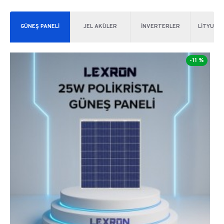
GÜNEŞ PANELİ
JEL AKÜLER
İNVERTERLER
LİTYUM 
-11 %