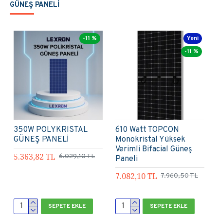
GÜNEŞ PANELİ
Yeni
-11 %
-11 %
KALYON PV 555 Wp M10
TOPCON BIFACIAL 700W
Cam Cam Half Cut
HALF-CUT GÜNEŞ
Monokristal Güneş
PANELİ
Paneli A Kalite
10.727,64 TL
12.058,20 TL
Aktürk Enerji
5.805,00 TL
6.525,00 TL
SEPETE EKLE
SEPETE EKLE