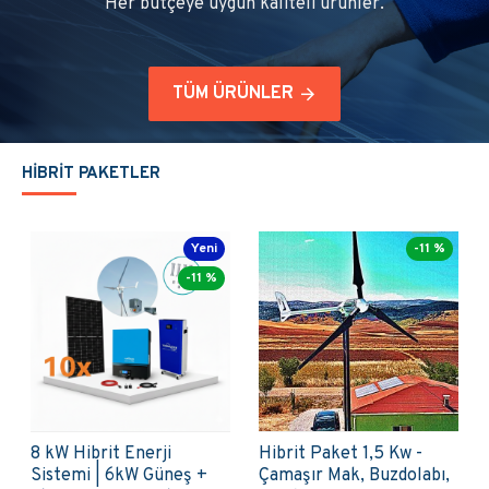
Her bütçeye uygun kaliteli ürünler.
TÜM ÜRÜNLER
HİBRİT PAKETLER
-11 %
-11 %
Hibrit Paket 2Kw -
Hibrit Paket 3 Kw -
Lamba, Tv, Çamaşır Mak,
Ekonomik Bir Evin Tüm