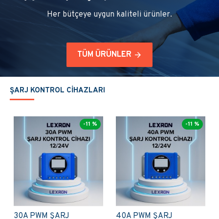
Her bütçeye uygun kaliteli ürünler.
TÜM ÜRÜNLER
ŞARJ KONTROL CİHAZLARI
-11 %
-11 %
60A PWM ŞARJ
20A MPPT ŞARJ