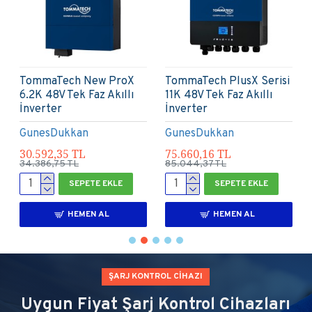
Exelon 12 kW Hibrit On
TommaTech New ProX
Grid İnverter LV 48V
8K 48V Tek Faz Akıllı
Trifaze 380V
İnverter
Exelon
GunesDukkan
101.587,50 TL
48.730,23 TL
114.187,50 TL
54.774,29 TL
SEPETE EKLE
SEPETE EKLE
HEMEN AL
HEMEN AL
ŞARJ KONTROL CİHAZI
Uygun Fiyat Şarj Kontrol Cihazları