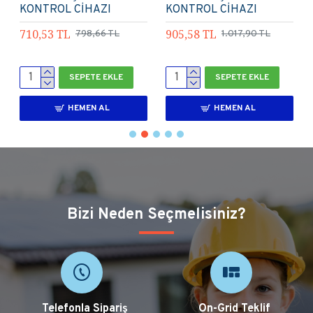
KONTROL CİHAZI
KONTROL CİHAZI
2.020,14 TL
Lexron
2.270,70 TL
2.438,10 TL
2.740,50 TL
SEPETE EKLE
SEPETE EKLE
HEMEN AL
HEMEN AL
Bizi Neden Seçmelisiniz?
Telefonla Sipariş
On-Grid Teklif