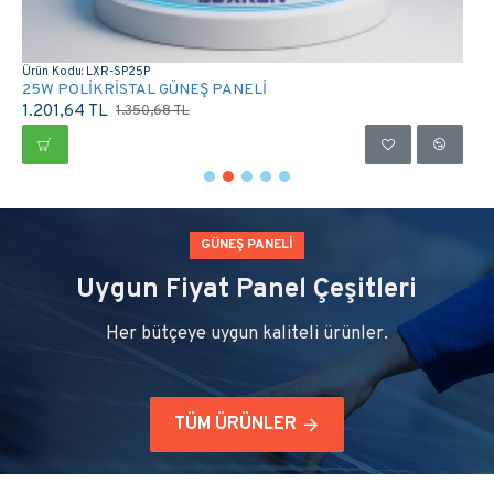
Ürün Kodu:
LXR-SP42P
42W POLİKRİSTAL GÜNEŞ PANELİ
1.901,72 TL
2.137,59 TL
GÜNEŞ PANELİ
Uygun Fiyat Panel Çeşitleri
Her bütçeye uygun kaliteli ürünler.
TÜM ÜRÜNLER