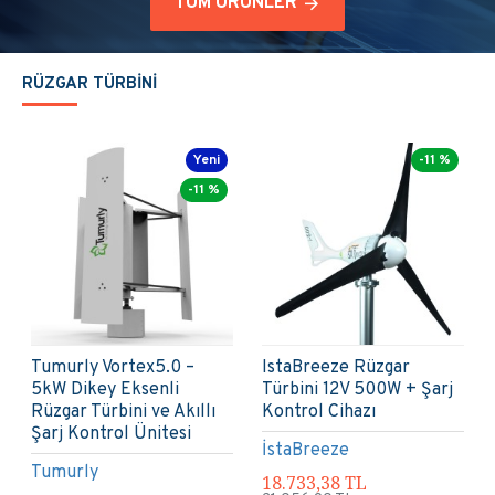
TÜM ÜRÜNLER
RÜZGAR TÜRBİNİ
-11 %
-11 %
IstaBreeze Rüzgar
IstaBreeze Rüzgar
Türbini 12/24/48V 700W
Türbini 24/48V 1000W +
+ Şarj Kontrol Cihazı
Şarj Kontrol Cihazı +
Dumpload
İstaBreeze
İstaBreeze
33.843,15 TL