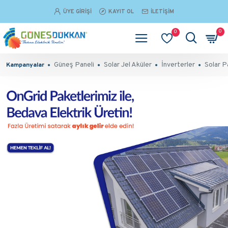
ÜYE GIRIŞI
KAYIT OL
İLETIŞIM
0
0
Güneş Paneli
Solar Jel Aküler
İnverterler
Solar P
Kampanyalar