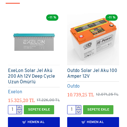
-11 %
-11 %
Outdo Solar Jel Aku
Outdo Solar Jel Akü 12v
150Ah 12V
200 Ah
Outdo
Outdo
15.093,00 TL
19.446,75 TL
21.858,75 TL
16.965,00 TL
SEPETE EKLE
SEPETE EKLE
HEMEN AL
HEMEN AL