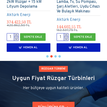
Bulaşık Mak, Buzdolabı,
İhtiyacını Karşılar
Su Pompası ve
Aktürk Enerji
Aydınlatma
217.687,50 TL
Aktürk Enerji
244.687,50 TL
179.838,90 TL
202.144,50 TL
SEPETE EKLE
SEPETE EKLE
HEMEN AL
HEMEN AL
RÜZGAR TÜRBİNİ
Uygun Fiyat Rüzgar Türbinleri
Her bütçeye uygun kaliteli ürünler.