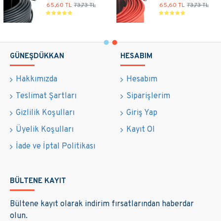
1 Erkek -Tekli
Kelepçe Takımı
Bağlantı
116,10 TL
130,50 TL
68,50 TL
77,00 TL
GÜNEŞDÜKKAN
HESABIM
Hakkımızda
Hesabım
Teslimat Şartları
Siparişlerim
Gizlilik Koşulları
Giriş Yap
Üyelik Koşulları
Kayıt Ol
İade ve İptal Politikası
BÜLTENE KAYIT
Bültene kayıt olarak indirim fırsatlarından haberdar
olun.