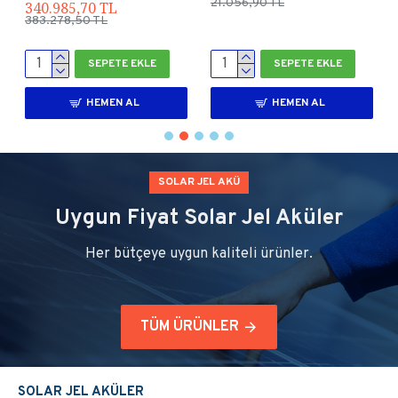
38.040,75 TL
56.473,62 TL
63.478,10 TL
SEPETE EKLE
SEPETE EKLE
HEMEN AL
HEMEN AL
SOLAR JEL AKÜ
Uygun Fiyat Solar Jel Aküler
Her bütçeye uygun kaliteli ürünler.
TÜM ÜRÜNLER
SOLAR JEL AKÜLER