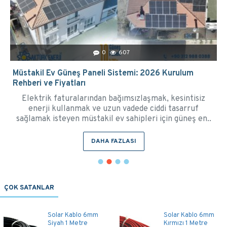
0
957
Lityum Akü (LiFePO4) Nedir? 2026 Fiyatları, Çeşitleri
ve Seçim Rehberi
Enerji depolama teknolojisinde son yılların en büyük
devrimi olan lityum akü, güneş enerjisi sistemlerinden
karavanlara, teknelerden ev tipi enerji de..
DAHA FAZLASI
ÇOK SATANLAR
MC4 Branş
Alüminyum Güneş
Konnektörü - 1 Dişi
Paneli Kenar