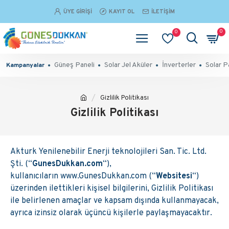
ÜYE GIRIŞI
KAYIT OL
İLETIŞIM
0
0
Güneş Paneli
Solar Jel Aküler
İnverterler
Solar P
Kampanyalar
Gizlilik Politikası
Gizlilik Politikası
Akturk Yenilenebilir Enerji teknolojileri San. Tic. Ltd.
Şti.
(“
GunesDukkan.com
“),
kullanıcıların www.GunesDukkan.com (“
Websitesi
“)
üzerinden ilettikleri kişisel bilgilerini, Gizlilik Politikası
ile belirlenen amaçlar ve kapsam dışında kullanmayacak,
ayrıca izinsiz olarak üçüncü kişilerle paylaşmayacaktır.