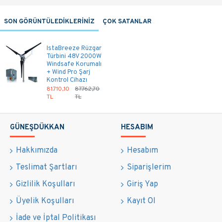
SON GÖRÜNTÜLEDİKLERİNİZ
ÇOK SATANLAR
IstaBreeze Rüzgar
Türbini 48V 2000W
Windsafe Korumalı
+ Wind Pro Şarj
Kontrol Cihazı
81.710,10
87.762,70
TL
TL
GÜNEŞDÜKKAN
HESABIM
Hakkımızda
Hesabım
Teslimat Şartları
Siparişlerim
Gizlilik Koşulları
Giriş Yap
Üyelik Koşulları
Kayıt Ol
İade ve İptal Politikası