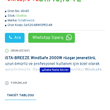
Ürün No:
4040
Stok:
Stokta
Marka:
İstaBreeze
Ürün Kodu:
Set2048WSPRO48
Ara
WhatsApp Sipariş
ÜRÜN DETAYI
iSTA-BREEZE WindSafe 2000W rüzgar jeneratörü
,
uzun ömürlü ve profesyonel kullanım için özel olarak
geliştirilmiştir. Dayanıklı gövdesi ve yenilikçi
Windsafe
koruma sistemi
sayesinde zorlu hava koşullarında dahi
güvenilir ve kesintisiz enerji üretir.
YORUMLAR
Bu özel koruma teknolojisi, rotor kanatlarının rüzgâr
TAKSIT TABLOSU
yönüne uyum sağlayarak, fırtına ve aşırı rüzgar
durumlarında türbini 90 derece yukarı kaldırır. Böylece
ön salınımlar ve ani dönüşler minimuma indirilir ve