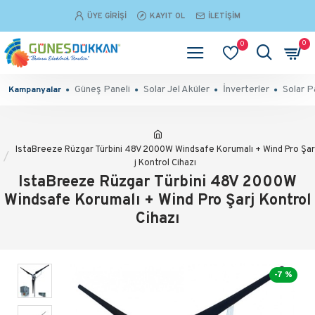
ÜYE GIRIŞI
KAYIT OL
İLETIŞIM
0
0
Güneş Paneli
Solar Jel Aküler
İnverterler
Solar P
Kampanyalar
IstaBreeze Rüzgar Türbini 48V 2000W Windsafe Korumalı + Wind Pro Şar
j Kontrol Cihazı
IstaBreeze Rüzgar Türbini 48V 2000W
Windsafe Korumalı + Wind Pro Şarj Kontrol
Cihazı
-7 %