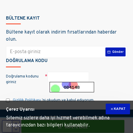
BÜLTENE KAYIT
Bültene kayıt olarak indirim fırsatlarından haberdar
olun.
Gönder
DOĞRULAMA KODU
Doğrulama kodunu
giriniz
Gizlilik Politikası
'ni okudum ve kabul ediyorum.
KAPAT
Çerez Uyarısı
Sitemiz sizlere daha iyi hizmet verebilmek adına
tarayıcınızdan bazı bilgileri kullanabilir.
SEPETE EKLE
m hakları saklıdır. Site üzerinde kullanılan markalara ait tüm materyallerin telif 