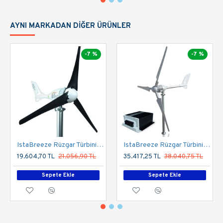
AYNI MARKADAN DIĞER ÜRÜNLER
-7 %
-7 %
IstaBreeze Rüzgar Türbini 12V 500W + Şarj Kontrol Cihazı
IstaBreeze Rüzgar Türbini 12/24/48V 700W + Şarj Kontrol Cihazı
19.604,70 TL
21.056,90 TL
35.417,25 TL
38.040,75 TL
Sepete Ekle
Sepete Ekle