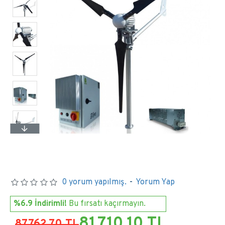
0 yorum yapılmış.
-
Yorum Yap
%6.9 İndirimli!
Bu fırsatı kaçırmayın.
81.710,10 TL
87.762,70 TL