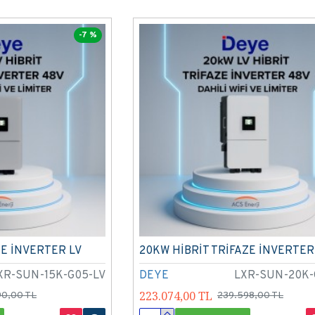
-7 %
ZE İNVERTER LV
20KW HİBRİT TRİFAZE İNVERTER
XR-SUN-15K-G05-LV
DEYE
LXR-SUN-20K-
223.074,00 TL
90,00 TL
239.598,00 TL