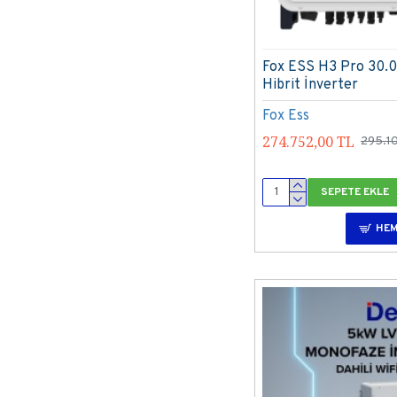
Fox ESS H3 Pro 30.0
Hibrit İnverter
Fox Ess
274.752,00 TL
295.1
SEPETE EKLE
HEM