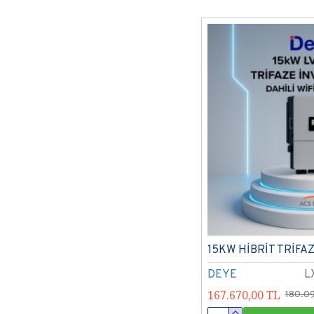
15KW HİBRİT TRİFA
DEYE
L
167.670,00 TL
180.0