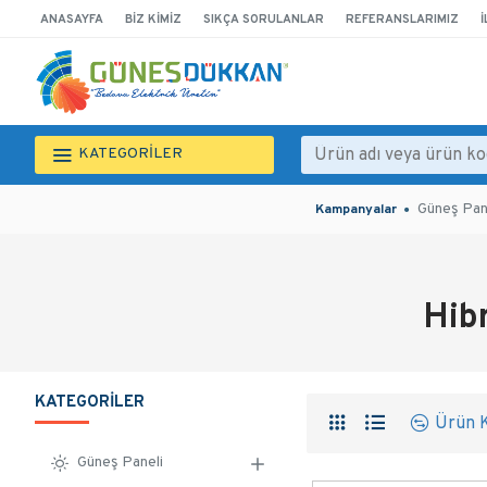
ANASAYFA
BIZ KIMIZ
SIKÇA SORULANLAR
REFERANSLARIMIZ
İ
KATEGORİLER
Güneş Pan
Kampanyalar
Hibr
KATEGORILER
Ürün K
Güneş Paneli