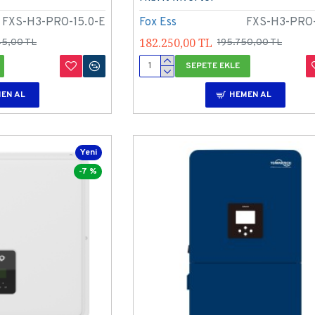
FXS-H3-PRO-15.0-E
Fox Ess
FXS-H3-PRO-
182.250,00 TL
45,00 TL
195.750,00 TL
SEPETE EKLE
EN AL
HEMEN AL
Yeni
-7 %