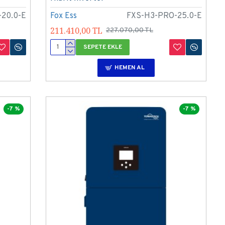
20.0-E
Fox Ess
FXS-H3-PRO-25.0-E
211.410,00 TL
227.070,00 TL
SEPETE EKLE
HEMEN AL
-7 %
-7 %