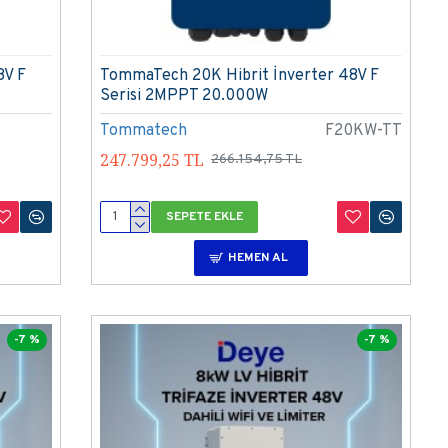
8V F
TommaTech 20K Hibrit İnverter 48V F
Serisi 2MPPT 20.000W
Tommatech
F20KW-TT
247.799,25 TL
266.154,75 TL
SEPETE EKLE
HEMEN AL
-7 %
-7 %