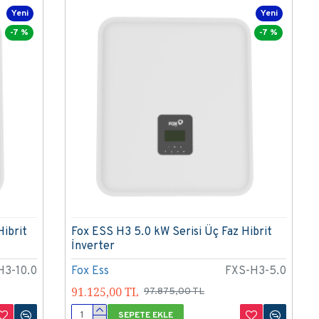
Yeni
Yeni
-7 %
-7 %
Hibrit
Fox ESS H3 5.0 kW Serisi Üç Faz Hibrit
İnverter
H3-10.0
Fox Ess
FXS-H3-5.0
91.125,00 TL
97.875,00 TL
SEPETE EKLE