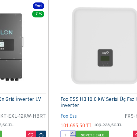
Yeni
-7 %
On Grid İnverter LV
Fox ESS H3 10.0 kW Serisi Üç Faz 
İnverter
KT-EXL-12KW-HBRT
Fox Ess
FXS-
101.695,50 TL
7,50 TL
109.228,50 TL
SEPETE EKLE