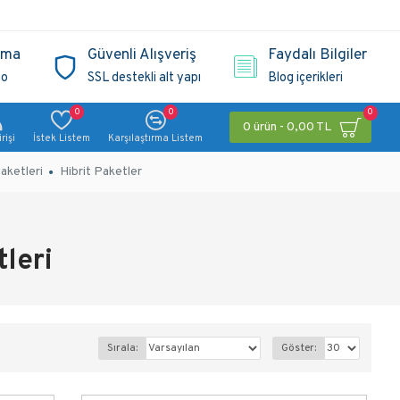
ama
Güvenli Alışveriş
Faydalı Bilgiler
go
SSL destekli alt yapı
Blog içerikleri
0
0
0
0 ürün - 0,00 TL
rişi
İstek Listem
Karşılaştırma Listem
aketleri
Hibrit Paketler
tleri
Sırala:
Göster: