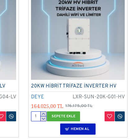
LV
20KW HİBRİT TRİFAZE İNVERTER HV
G04-LV
DEYE
LXR-SUN-20K-G01-HV
164.025,00 TL
176.175,00 TL
SEPETE EKLE
HEMEN AL