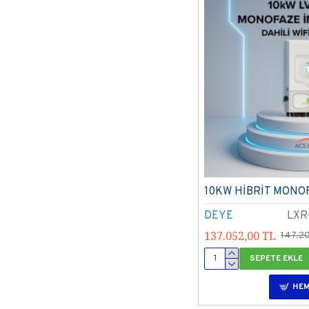
10KW HİBRİT MONO
DEYE
LXR
137.052,00 TL
147.2
SEPETE EKLE
HEM