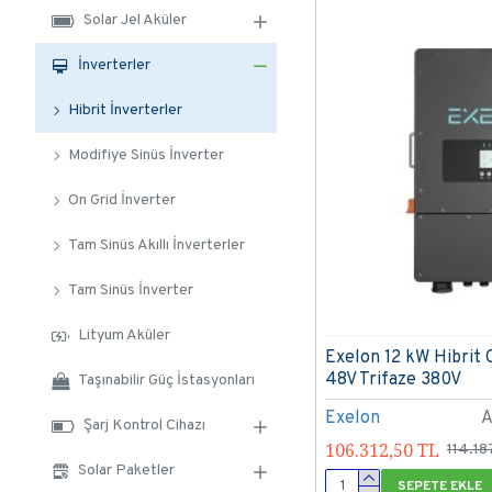
Solar Jel Aküler
İnverterler
Hibrit İnverterler
Modifiye Sinüs İnverter
On Grid İnverter
Tam Sinüs Akıllı İnverterler
Tam Sinüs İnverter
Lityum Aküler
Exelon 12 kW Hibrit 
48V Trifaze 380V
Taşınabilir Güç İstasyonları
Exelon
A
Şarj Kontrol Cihazı
106.312,50 TL
114.18
Solar Paketler
SEPETE EKLE