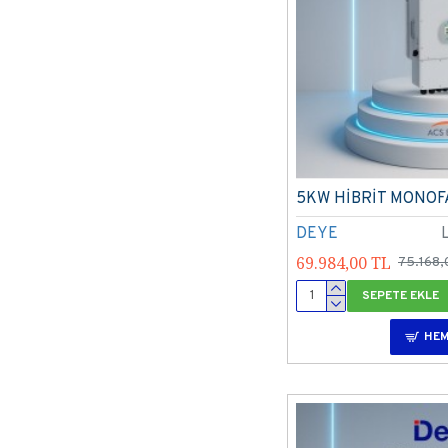
5KW HİBRİT MONOF
DEYE
69.984,00 TL
75.168,
SEPETE EKLE
HEM