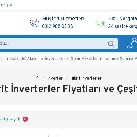
LETIŞIM
Müşteri Hizmetleri
Hızlı Kargol
0312 988 03 88
24 saatte kar
Üye Gi
eli
Solar Jel Aküler
İnverterler
Solar Paketler
Tarımsal Sulama P
İnverter
Hibrit İnverterler
it İnverterler Fiyatları ve Çeşi
arşılaştır
0