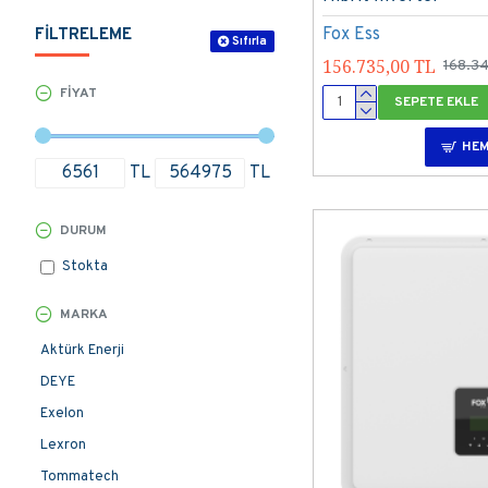
Fox Ess
FILTRELEME
Sıfırla
156.735,00 TL
168.3
FIYAT
SEPETE EKLE
HEM
TL
TL
DURUM
Stokta
MARKA
Aktürk Enerji
DEYE
Exelon
Lexron
Tommatech