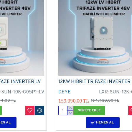
FAZE İNVERTER LV
12KW HİBRİT TRİFAZE İNVERTER 
-SUN-10K-G05P1-LV
DEYE
LXR-SUN-12K-
153.090,00 TL
04,00 TL
164.430,00 TL
SEPETE EKLE
EN AL
HEMEN AL