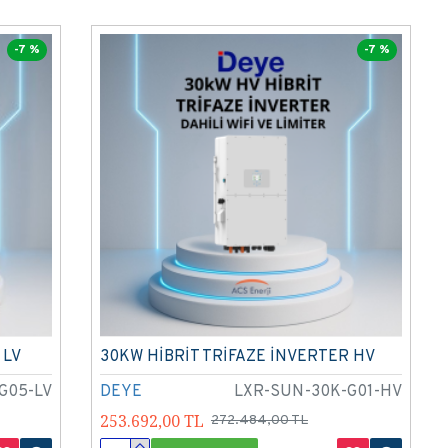
-7 %
-7 %
 LV
30KW HİBRİT TRİFAZE İNVERTER HV
G05-LV
DEYE
LXR-SUN-30K-G01-HV
253.692,00 TL
272.484,00 TL