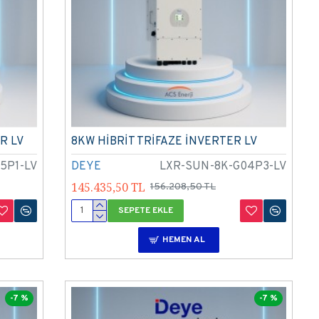
R LV
8KW HİBRİT TRİFAZE İNVERTER LV
5P1-LV
DEYE
LXR-SUN-8K-G04P3-LV
145.435,50 TL
156.208,50 TL
SEPETE EKLE
HEMEN AL
-7 %
-7 %