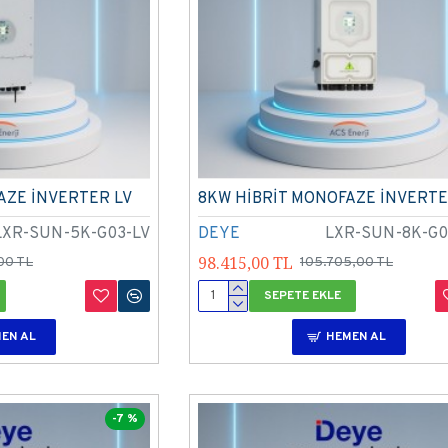
AZE İNVERTER LV
8KW HİBRİT MONOFAZE İNVERTE
LXR-SUN-5K-G03-LV
DEYE
LXR-SUN-8K-G0
98.415,00 TL
00 TL
105.705,00 TL
SEPETE EKLE
EN AL
HEMEN AL
-7 %