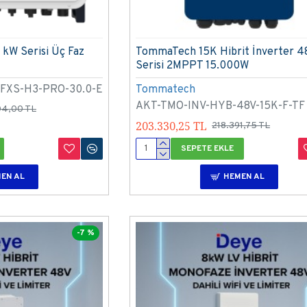
 kW Serisi Üç Faz
TommaTech 15K Hibrit İnverter 4
Serisi 2MPPT 15.000W
FXS-H3-PRO-30.0-E
Tommatech
AKT-TMO-INV-HYB-48V-15K-F-TF
04,00 TL
203.330,25 TL
218.391,75 TL
SEPETE EKLE
EN AL
HEMEN AL
-7 %