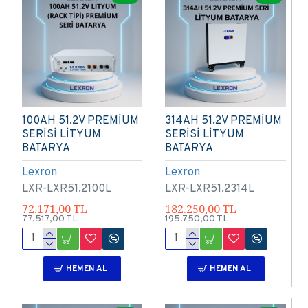
100AH 51.2V PREMİUM
314AH 51.2V PREMİUM
SERİSİ LİTYUM
SERİSİ LİTYUM
BATARYA
BATARYA
Lexron
Lexron
LXR-LXR51.2100L
LXR-LXR51.2314L
72.171,00 TL
182.250,00 TL
77.517,00 TL
195.750,00 TL
HEMEN AL
HEMEN AL