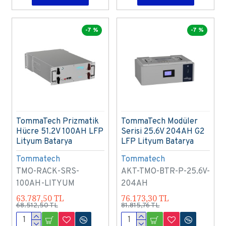
-7 %
-7 %
TommaTech Prizmatik
TommaTech Modüler
Hücre 51.2V 100AH LFP
Serisi 25.6V 204AH G2
Lityum Batarya
LFP Lityum Batarya
Tommatech
Tommatech
TMO-RACK-SRS-
AKT-TMO-BTR-P-25.6V-
100AH-LITYUM
204AH
63.787,50 TL
76.173,30 TL
68.512,50 TL
81.815,76 TL