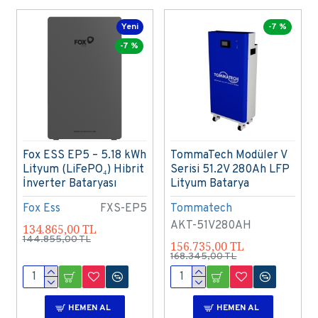
Yeni
-7 %
-7 %
Fox ESS EP5 – 5.18 kWh
TommaTech Modüler V
Lityum (LiFePO₄) Hibrit
Serisi 51.2V 280Ah LFP
İnverter Bataryası
Lityum Batarya
Fox Ess
FXS-EP5
Tommatech
AKT-51V280AH
134.865,00 TL
144.855,00 TL
156.735,00 TL
168.345,00 TL
HEMEN AL
HEMEN AL