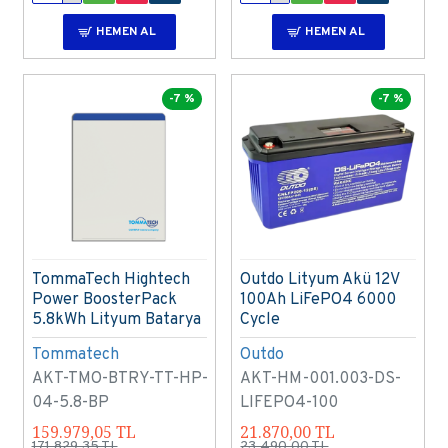
HEMEN AL
HEMEN AL
-7 %
-7 %
TommaTech Hightech
Outdo Lityum Akü 12V
Power BoosterPack
100Ah LiFePO4 6000
5.8kWh Lityum Batarya
Cycle
Tommatech
Outdo
AKT-TMO-BTRY-TT-HP-
AKT-HM-001.003-DS-
04-5.8-BP
LIFEPO4-100
159.979,05 TL
21.870,00 TL
171.829,35 TL
23.490,00 TL