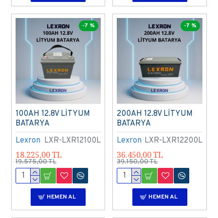
-7 %
-7 %
100AH 12.8V LİTYUM
200AH 12.8V LİTYUM
BATARYA
BATARYA
Lexron
LXR-LXR12100L
Lexron
LXR-LXR12200L
18.225,00 TL
36.450,00 TL
19.575,00 TL
39.150,00 TL
HEMEN AL
HEMEN AL