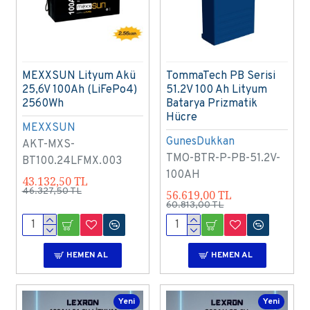
MEXXSUN Lityum Akü
TommaTech PB Serisi
25,6V 100Ah (LiFePo4)
51.2V 100 Ah Lityum
2560Wh
Batarya Prizmatik
Hücre
MEXXSUN
GunesDukkan
AKT-MXS-
TMO-BTR-P-PB-51.2V-
BT100.24LFMX.003
100AH
43.132,50 TL
46.327,50 TL
56.619,00 TL
60.813,00 TL
HEMEN AL
HEMEN AL
Yeni
Yeni