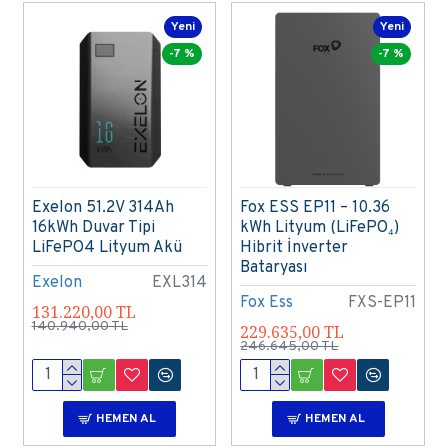
Yeni
Yeni
-7 %
-7 %
Exelon 51.2V 314Ah
Fox ESS EP11 – 10.36
16kWh Duvar Tipi
kWh Lityum (LiFePO₄)
LiFePO4 Lityum Akü
Hibrit İnverter
Bataryası
Exelon
EXL314
Fox Ess
FXS-EP11
131.220,00 TL
140.940,00 TL
229.635,00 TL
246.645,00 TL
HEMEN AL
HEMEN AL