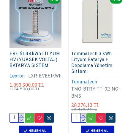
-7 %
-7 %
EVE 61.44kWh LİTYUM
TommaTech 3 kWh
HV (YÜKSEK VOLTAJ)
Lityum Batarya +
BATARYA SİSTEMİ
Depolama Yönetim
Sistemi
Lexron
LXR-EVE61kWh
Tommatech
1.093.500,00 TL
TMO-BTRY-TT-02-NG-
1.174.500,00 TL
BMS
28.376,13 TL
30.478,07 TL
HEMEN AL
HEMEN AL