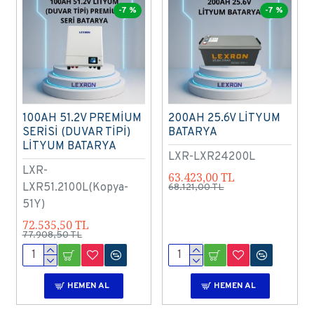
-7 %
-7 %
100AH 51.2V PREMİUM
200AH 25.6V LİTYUM
SERİSİ (DUVAR TİPİ)
BATARYA
LİTYUM BATARYA
LXR-LXR24200L
LXR-
63.423,00 TL
LXR51.2100L(Kopya-
68.121,00 TL
51Y)
72.535,50 TL
77.908,50 TL
HEMEN AL
HEMEN AL