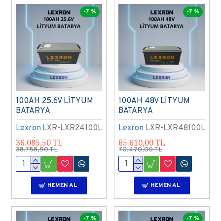
-7 %
-7 %
100AH 25.6V LİTYUM
100AH 48V LİTYUM
BATARYA
BATARYA
Lexron
LXR-LXR24100L
Lexron
LXR-LXR48100L
36.085,50 TL
65.610,00 TL
38.758,50 TL
70.470,00 TL
HEMEN AL
HEMEN AL
-7 %
-7 %