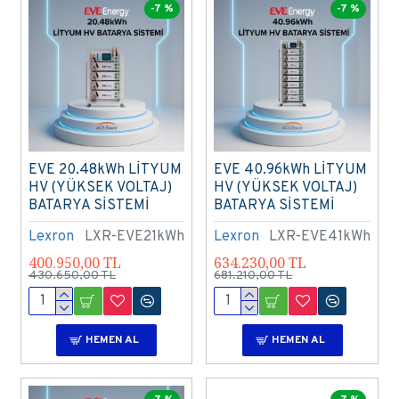
-7 %
-7 %
EVE 20.48kWh LİTYUM
EVE 40.96kWh LİTYUM
HV (YÜKSEK VOLTAJ)
HV (YÜKSEK VOLTAJ)
BATARYA SİSTEMİ
BATARYA SİSTEMİ
Lexron
LXR-EVE21kWh
Lexron
LXR-EVE41kWh
400.950,00 TL
634.230,00 TL
430.650,00 TL
681.210,00 TL
HEMEN AL
HEMEN AL