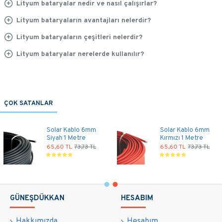
Lityum bataryalar nedir ve nasıl çalışırlar?
Lityum bataryaların avantajları nelerdir?
Lityum bataryaların çeşitleri nelerdir?
Lityum bataryalar nerelerde kullanılır?
ÇOK SATANLAR
MC4 Branş
Alüminyum Güneş
Konnektörü - 1 Dişi
Paneli Kenar
1 Erkek -Tekli
Kelepçe Takımı
Bağlantı
116,10 TL
130,50 TL
68,50 TL
77,00 TL
GÜNEŞDÜKKAN
HESABIM
Hakkımızda
Hesabım