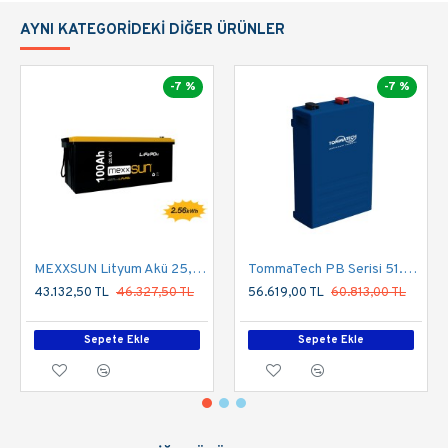
AYNI KATEGORIDEKI DIĞER ÜRÜNLER
-7 %
-7 %
MEXXSUN Lityum Akü 25,6V 100Ah (LiFePo4) 2560Wh
TommaTech PB Serisi 51.2V 100 Ah Lityum Batarya Prizmatik Hücre
43.132,50 TL
46.327,50 TL
56.619,00 TL
60.813,00 TL
Sepete Ekle
Sepete Ekle