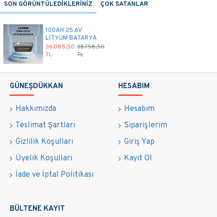
SON GÖRÜNTÜLEDİKLERİNİZ
ÇOK SATANLAR
100AH 25.6V
LİTYUM BATARYA
36.085,50
38.758,50
TL
TL
GÜNEŞDÜKKAN
HESABIM
Hakkımızda
Hesabım
Teslimat Şartları
Siparişlerim
Gizlilik Koşulları
Giriş Yap
Üyelik Koşulları
Kayıt Ol
İade ve İptal Politikası
BÜLTENE KAYIT