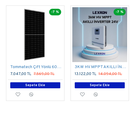
Kapasite:
2.56kWh
-7 %
-7 %
Cycle Life:
4000 times(%80DOD)
Ölçüler
522x238x223
(mm):
Ağırlık (kg):
21.5kg
Sertifikalar:
CE/UN38.3/UL1973/IEC62619
Tommatech Çift Yönlü 600Wp TopCON Monokristal Diamond Plus
3KW HV MPPT AKILLI İNVERTER 24V
7.047,00 TL
7.569,00 TL
13.122,00 TL
14.094,00 TL
DATASHEET
Sepete Ekle
Sepete Ekle