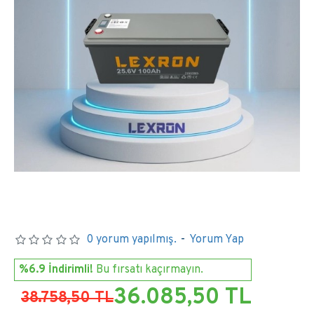
0 yorum yapılmış.
-
Yorum Yap
%6.9 İndirimli!
Bu fırsatı kaçırmayın.
36.085,50 TL
38.758,50 TL