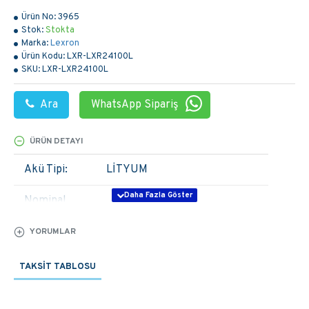
Ürün No:
3965
Stok:
Stokta
Marka:
Lexron
Ürün Kodu:
LXR-LXR24100L
SKU:
LXR-LXR24100L
Ara
WhatsApp Sipariş
ÜRÜN DETAYI
Akü Tipi:
LİTYUM
Nominal
100AH 25.6V
Kapasite:
YORUMLAR
Standart
Deşarj
100A@60min
TAKSIT TABLOSU
Süresi: