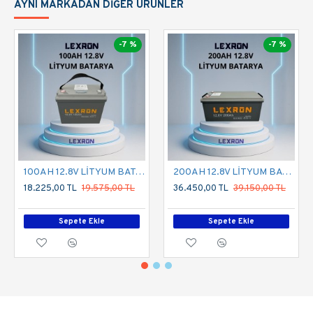
AYNI MARKADAN DIĞER ÜRÜNLER
-7 %
-7 %
100AH 12.8V LİTYUM BATARYA
200AH 12.8V LİTYUM BATARYA
18.225,00 TL
19.575,00 TL
36.450,00 TL
39.150,00 TL
Sepete Ekle
Sepete Ekle