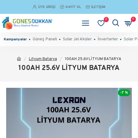
ÜYE GIRIŞI
KAYIT OL
İLETIŞIM
0
0
Güneş Paneli
Solar Jel Aküler
İnverterler
Solar P
Kampanyalar
Lityum Batarya
100AH 25.6V LİTYUM BATARYA
100AH 25.6V LİTYUM BATARYA
-7 %