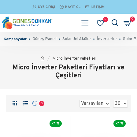
ÜYE GIRIŞI
KAYIT OL
İLETIŞIM
0
0
Güneş Paneli
Solar Jel Aküler
İnverterler
Solar P
Kampanyalar
Micro İnverter Paketleri
Micro İnverter Paketleri Fiyatları ve
Çeşitleri
0
-7 %
-7 %