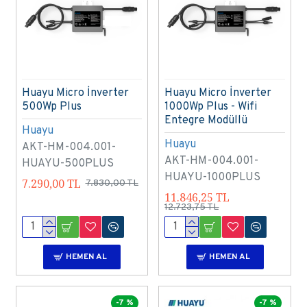
Huayu Micro İnverter
Huayu Micro İnverter
500Wp Plus
1000Wp Plus - Wifi
Entegre Modüllü
Huayu
Huayu
AKT-HM-004.001-
AKT-HM-004.001-
HUAYU-500PLUS
HUAYU-1000PLUS
7.290,00 TL
7.830,00 TL
11.846,25 TL
12.723,75 TL
HEMEN AL
HEMEN AL
-7 %
-7 %