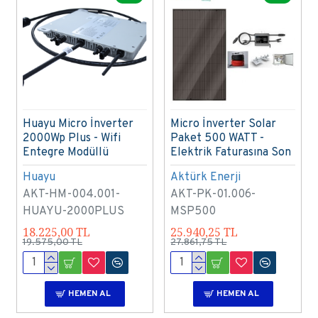
Huayu Micro İnverter
Micro İnverter Solar
2000Wp Plus - Wifi
Paket 500 WATT -
Entegre Modüllü
Elektrik Faturasına Son
Huayu
Aktürk Enerji
AKT-HM-004.001-
AKT-PK-01.006-
HUAYU-2000PLUS
MSP500
18.225,00 TL
25.940,25 TL
19.575,00 TL
27.861,75 TL
HEMEN AL
HEMEN AL