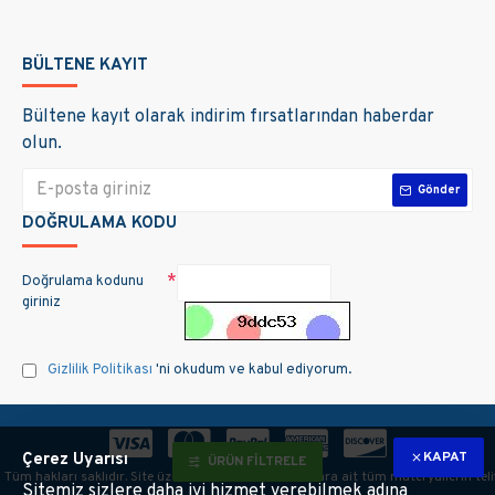
BÜLTENE KAYIT
Bültene kayıt olarak indirim fırsatlarından haberdar
olun.
Gönder
DOĞRULAMA KODU
Doğrulama kodunu
giriniz
Gizlilik Politikası
'ni okudum ve kabul ediyorum.
KAPAT
Çerez Uyarısı
ÜRÜN FILTRELE
m hakları saklıdır. Site üzerinde kullanılan markalara ait tüm materyallerin telif 
Sitemiz sizlere daha iyi hizmet verebilmek adına