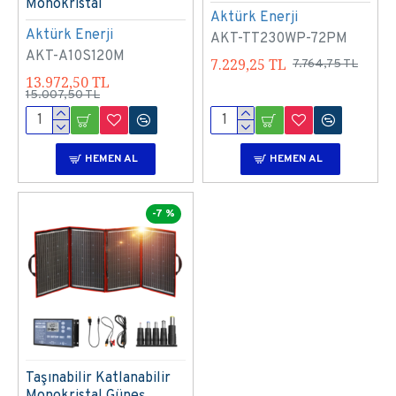
Monokristal
Aktürk Enerji
Aktürk Enerji
AKT-TT230WP-72PM
AKT-A10S120M
7.229,25 TL
7.764,75 TL
13.972,50 TL
15.007,50 TL
HEMEN AL
HEMEN AL
-7 %
Taşınabilir Katlanabilir
Monokristal Güneş