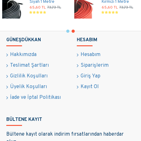
Siyah 1 Metre
Kırmızı 1 Metre
65,60 TL
73,73 TL
65,60 TL
73,73 TL
GÜNEŞDÜKKAN
HESABIM
Hakkımızda
Hesabım
Teslimat Şartları
Siparişlerim
Gizlilik Koşulları
Giriş Yap
Üyelik Koşulları
Kayıt Ol
İade ve İptal Politikası
BÜLTENE KAYIT
Bültene kayıt olarak indirim fırsatlarından haberdar