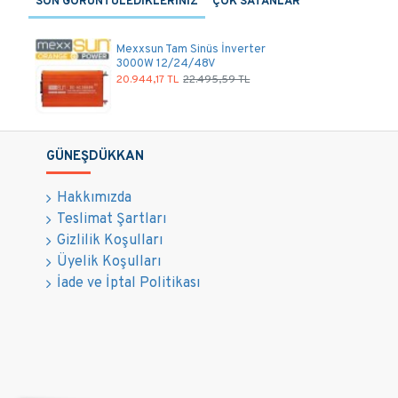
SON GÖRÜNTÜLEDİKLERİNİZ
ÇOK SATANLAR
Mexxsun Tam Sinüs İnverter
3000W 12/24/48V
20.944,17 TL
22.495,59 TL
GÜNEŞDÜKKAN
Hakkımızda
Teslimat Şartları
Gizlilik Koşulları
Üyelik Koşulları
İade ve İptal Politikası