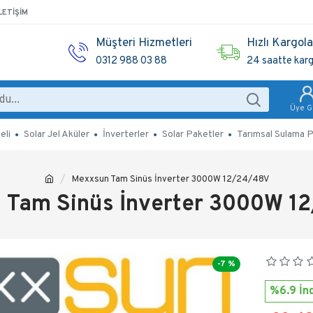
LETIŞIM
Müşteri Hizmetleri
Hızlı Kargol
0312 988 03 88
24 saatte kar
Üye Gi
eli
Solar Jel Aküler
İnverterler
Solar Paketler
Tarımsal Sulama P
Mexxsun Tam Sinüs İnverter 3000W 12/24/48V
 Tam Sinüs İnverter 3000W 1
-7 %
%6.9 İnd