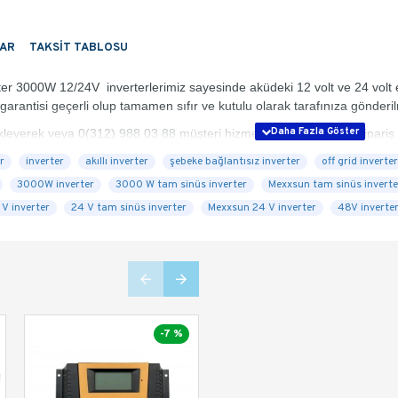
AR
TAKSIT TABLOSU
 3000W 12/24V inverterlerimiz sayesinde aküdeki 12 volt ve 24 volt ene
 garantisi geçerli olup tamamen sıfır ve kutulu olarak tarafınıza gönderi
yerek veya 0(312) 988 03 88 müşteri hizmetlerimizi arayarak sipariş ve
r
inverter
akıllı inverter
şebeke bağlantısız inverter
off grid inverter
3000W inverter
3000 W tam sinüs inverter
Mexxsun tam sinüs invert
 V inverter
24 V tam sinüs inverter
Mexxsun 24 V inverter
48V inverte
 dalgalanma akımı kapasitesi sayesinde zorlu yükleri başlatabilme
 yumuşak akımla başlatabilme özelliği
ssas yükler için temiz güç
-7 %
-7 %
In Stock
 çıkış
klığa uygun kontrol
tortion:%3 Altı