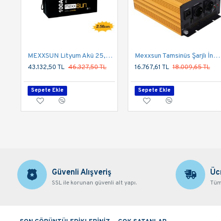
MEXXSUN Lityum Akü 25,6V 100Ah (LiFePo4) 2560Wh
Mexxsun Tamsinüs Şarjlı İnverter 2000Wp 12V
43.132,50 TL
46.327,50 TL
16.767,61 TL
18.009,65 TL
Sepete Ekle
Sepete Ekle
Güvenli Alışveriş
Üc
SSL ile korunan güvenli alt yapı.
Tüm 