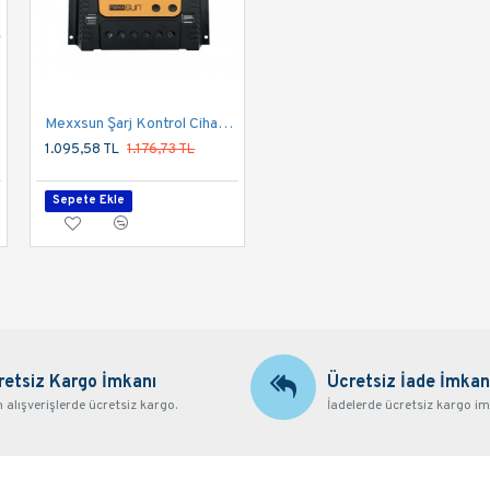
Mexxsun Şarj Kontrol Cihazı 30A PWM 12V/24V
Tam sinüs 24V 1000W
1.095,58 TL
1.176,73 TL
7.670,10 TL
8.238,26 TL
Sepete Ekle
Sepete Ekle
retsiz Kargo İmkanı
Ücretsiz İade İmkan
alışverişlerde ücretsiz kargo.
İadelerde ücretsiz kargo im