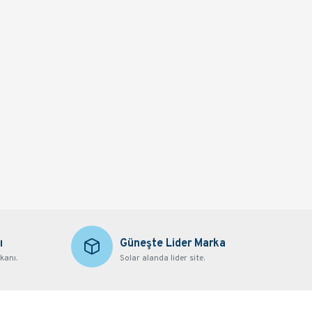
MexxSun 4 kW Hazır Solar Paket - Tv, Buzdolabı, Çamaşır Makinesi, Bulaşık Makinesi, Küçük Ev Aletleri
96.349,50 TL
103.486,50 TL
Sepete Ekle
ı
Güneşte Lider Marka
kanı.
Solar alanda lider site.