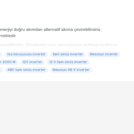
rjiyi doğru akımdan alternatif akıma çevirebilirsiniz.
lmektedir.
rebilirsiniz. Ürünlerimiz aynı gün kargoya verilerek tarafınıza
toz koruyuculu inverter
tam sinüs inverter
Mexxsun inverter
er 3000 W
12V inverter
12 V tam sinüs inverter
r
48V tam sinüs inverter
Mexxsun 48 V inverter
Yeni
-7 %