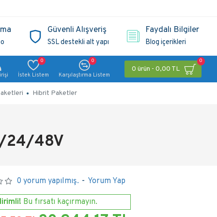
ama
Güvenli Alışveriş
Faydalı Bilgiler
go
SSL destekli alt yapı
Blog içerikleri
0
0
0
0 ürün - 0,00 TL
rişi
İstek Listem
Karşılaştırma Listem
aketleri
Hibrit Paketler
2/24/48V
0 yorum yapılmış.
-
Yorum Yap
irimli!
Bu fırsatı kaçırmayın.