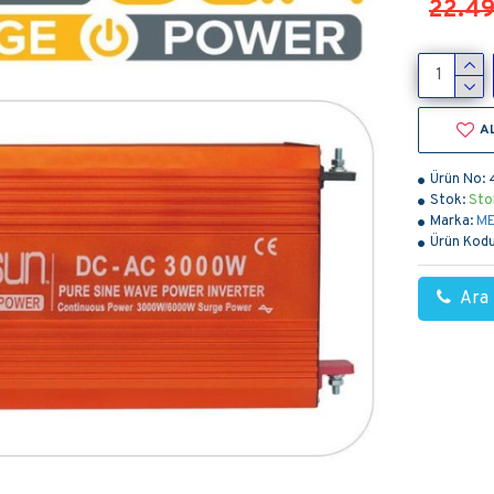
22.49
A
Ürün No:
Stok:
Sto
Marka:
M
Ürün Kodu
Ara