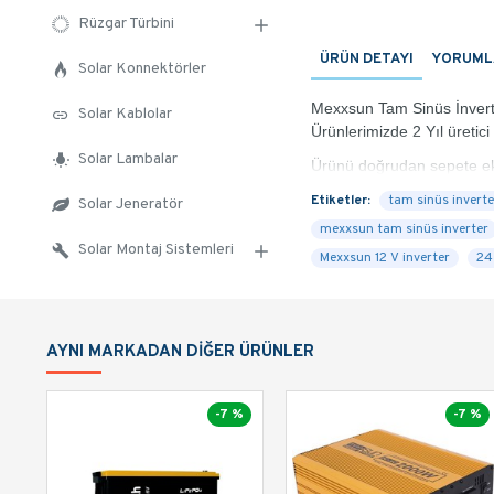
Rüzgar Türbini
ÜRÜN DETAYI
YORUML
Solar Konnektörler
Mexxsun Tam Sinüs İnverter
Solar Kablolar
Ürünlerimizde 2 Yıl üretici
Solar Lambalar
Ürünü doğrudan sepete ekle
gönderilecektir.
Etiketler:
tam sinüs inverte
Solar Jeneratör
mexxsun tam sinüs inverter
Genel Özellikler:
Solar Montaj Sistemleri
Mexxsun 12 V inverter
24
Giriş ve Çıkış izolasyonu
USB çıkış portu
Yüksek dalgalanma: Yüksek
AYNI MARKADAN DIĞER ÜRÜNLER
Yumuşak start: Cihazların
Tam sinüs dalga formu: Ha
-7 %
-7 %
Şebeke çıkışına benzer AC
Soğutma Fanı: Yük ve sıca
Alçak toplam Harmonic Dis