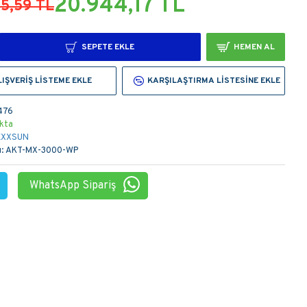
20.944,17 TL
5,59 TL
SEPETE EKLE
HEMEN AL
LIŞVERIŞ LISTEME EKLE
KARŞILAŞTIRMA LISTESINE EKLE
476
kta
EXXSUN
:
AKT-MX-3000-WP
WhatsApp Sipariş