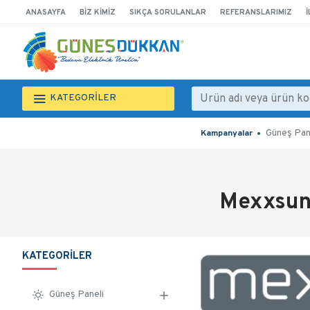
ANASAYFA
BIZ KIMIZ
SIKÇA SORULANLAR
REFERANSLARIMIZ
İ
KATEGORİLER
Güneş Pan
Kampanyalar
Mexxsun
KATEGORILER
Güneş Paneli