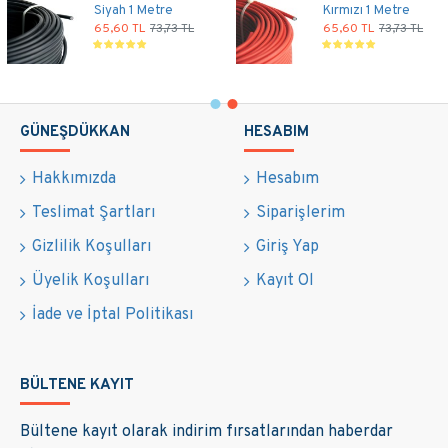
Siyah 1 Metre
Kırmızı 1 Metre
65,60 TL
73,73 TL
65,60 TL
73,73 TL
GÜNEŞDÜKKAN
HESABIM
Hakkımızda
Hesabım
Teslimat Şartları
Siparişlerim
Gizlilik Koşulları
Giriş Yap
Üyelik Koşulları
Kayıt Ol
İade ve İptal Politikası
BÜLTENE KAYIT
Bültene kayıt olarak indirim fırsatlarından haberdar