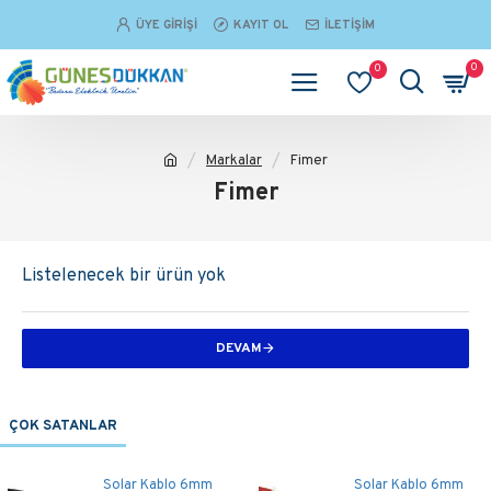
ÜYE GIRIŞI
KAYIT OL
İLETIŞIM
0
0
Markalar
Fimer
Fimer
Listelenecek bir ürün yok
DEVAM
ÇOK SATANLAR
Solar Kablo 6mm
Solar Kablo 6mm