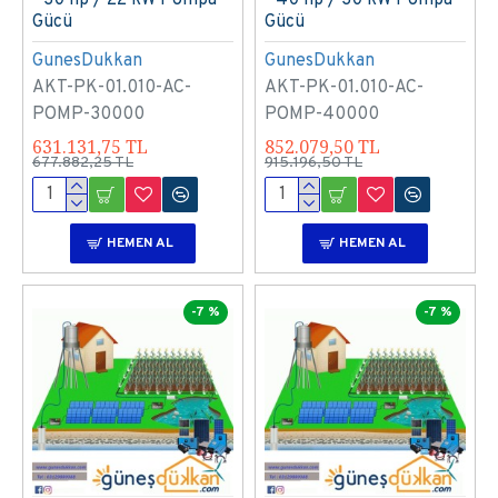
Gücü
Gücü
GunesDukkan
GunesDukkan
AKT-PK-01.010-AC-
AKT-PK-01.010-AC-
POMP-30000
POMP-40000
631.131,75 TL
852.079,50 TL
677.882,25 TL
915.196,50 TL
HEMEN AL
HEMEN AL
-7 %
-7 %