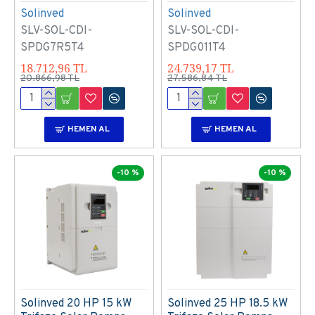
Solinved
Solinved
SLV-SOL-CDI-
SLV-SOL-CDI-
SPDG7R5T4
SPDG011T4
18.712,96 TL
24.739,17 TL
20.866,98 TL
27.586,84 TL
HEMEN AL
HEMEN AL
-10 %
-10 %
Solinved 20 HP 15 kW
Solinved 25 HP 18.5 kW