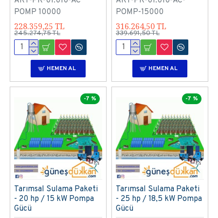
AKT-PK-01.010-AC
AKT-PK-01.010-AC-
POMP 10000
POMP-15000
228.359,25 TL
316.264,50 TL
245.274,75 TL
339.691,50 TL
HEMEN AL
HEMEN AL
-7 %
-7 %
Tarımsal Sulama Paketi
Tarımsal Sulama Paketi
- 20 hp / 15 kW Pompa
- 25 hp / 18,5 kW Pompa
Gücü
Gücü