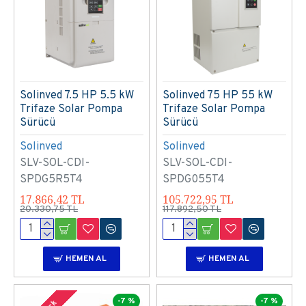
Solinved 7.5 HP 5.5 kW
Solinved 75 HP 55 kW
Trifaze Solar Pompa
Trifaze Solar Pompa
Sürücü
Sürücü
Solinved
Solinved
SLV-SOL-CDI-
SLV-SOL-CDI-
SPDG5R5T4
SPDG055T4
17.866,42 TL
105.722,95 TL
20.330,75 TL
117.892,50 TL
HEMEN AL
HEMEN AL
-7 %
-7 %