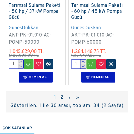
Tarımsal Sulama Paketi
Tarımsal Sulama Paketi
- 50 hp / 37 kW Pompa
- 60 hp / 45 kW Pompa
Gücü
Gücü
GunesDukkan
GunesDukkan
AKT-PK-01.010-AC-
AKT-PK-01.010-AC-
POMP-50000
POMP-60000
1.045.629,00 TL
1.264.146,75 TL
1.123.083,00 TL
1.357.787,25 TL
HEMEN AL
HEMEN AL
1
2
Gösterilen: 1 ile 30 arası, toplam: 34 (2 Sayfa)
ÇOK SATANLAR