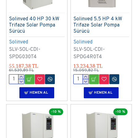
Solinved 40 HP 30 kW
Solinved 5.5 HP 4 kW
Trifaze Solar Pompa
Trifaze Solar Pompa
Sürücü
Sürücü
Solinved
Solinved
SLV-SOL-CDI-
SLV-SOL-CDI-
SPDG030T4
SPDG4R0T4
55.187,38 TL
13.234,38 TL
61.539,89 TL
15.059,82 TL
HEMEN AL
HEMEN AL
-10 %
-10 %