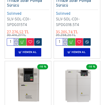
Trifaze Solar Pompa
Trifaze Solar Pompa
Sürücü
Sürücü
Solinved
Solinved
SLV-SOL-CDI-
SLV-SOL-CDI-
SPDG015T4
SPDG018.5T4
27.276,52 TL
35.205,74 TL
30.416,27 TL
39.258,20 TL
HEMEN AL
HEMEN AL
-10 %
-10 %