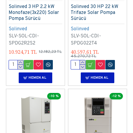
Solinved 3 HP 2.2 kW
Solinved 30 HP 22 kW
Monofaze(3x220) Solar
Trifaze Solar Pompa
Pompa Sürücü
Sürücü
Solinved
Solinved
SLV-SOL-CDI-
SLV-SOL-CDI-
SPDG2R2S2
SPDG022T4
10.924,71 TL
40.597,61 TL
12.182,23 TL
45.270,72 TL
HEMEN AL
HEMEN AL
-10 %
-12 %