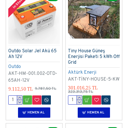
In Stock
Outdo Solar Jel Akü 65
Tiny House Güneş
Ah 12V
Enerjisi Paketi 5 kWh Off
Grid
Outdo
Aktürk Enerji
AKT-HM-001.002-OTD-
AKT-TİNY-HOUSE-5-KW
65AH-12V
301.016,25 TL
9.112,50 TL
9.787,50 TL
323.313,75 TL
HEMEN AL
HEMEN AL