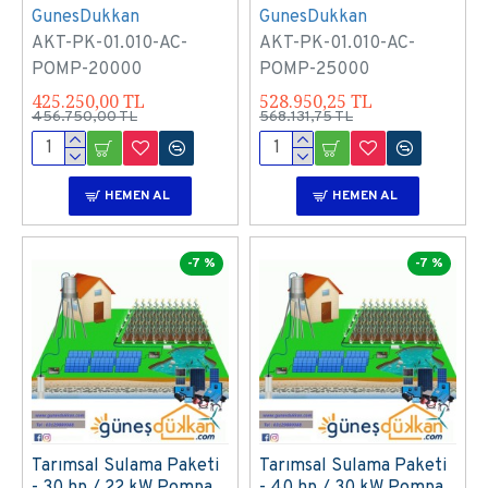
GunesDukkan
GunesDukkan
AKT-PK-01.010-AC-
AKT-PK-01.010-AC-
POMP-20000
POMP-25000
425.250,00 TL
528.950,25 TL
456.750,00 TL
568.131,75 TL
HEMEN AL
HEMEN AL
-7 %
-7 %
Tarımsal Sulama Paketi
Tarımsal Sulama Paketi
- 30 hp / 22 kW Pompa
- 40 hp / 30 kW Pompa