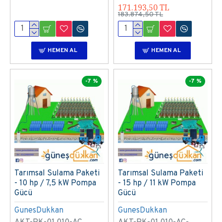
171.193,50 TL
183.874,50 TL
HEMEN AL
HEMEN AL
-7 %
-7 %
Tarımsal Sulama Paketi
Tarımsal Sulama Paketi
- 10 hp / 7,5 kW Pompa
- 15 hp / 11 kW Pompa
Gücü
Gücü
GunesDukkan
GunesDukkan