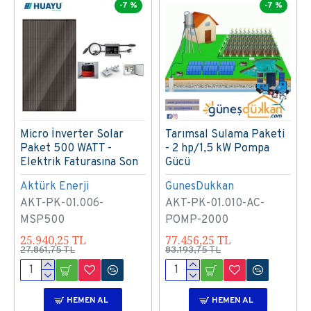
-7 %
-7 %
Micro İnverter Solar
Tarımsal Sulama Paketi
Paket 500 WATT -
- 2 hp/1,5 kW Pompa
Elektrik Faturasına Son
Gücü
Aktürk Enerji
GunesDukkan
AKT-PK-01.006-
AKT-PK-01.010-AC-
MSP500
POMP-2000
25.940,25 TL
77.456,25 TL
27.861,75 TL
83.193,75 TL
HEMEN AL
HEMEN AL