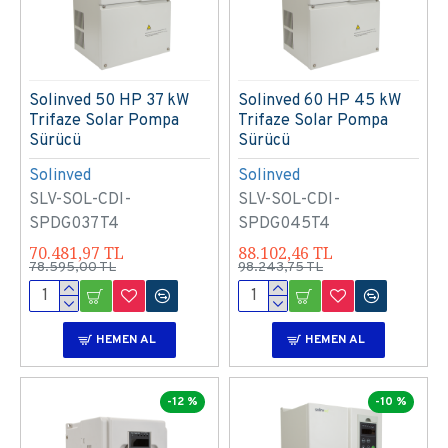
Solinved 50 HP 37 kW
Solinved 60 HP 45 kW
Trifaze Solar Pompa
Trifaze Solar Pompa
Sürücü
Sürücü
Solinved
Solinved
SLV-SOL-CDI-
SLV-SOL-CDI-
SPDG037T4
SPDG045T4
70.481,97 TL
88.102,46 TL
78.595,00 TL
98.243,75 TL
HEMEN AL
HEMEN AL
-12 %
-10 %