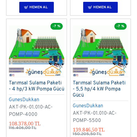
HEMEN AL
HEMEN AL
-7 %
-7 %
Tarımsal Sulama Paketi
Tarımsal Sulama Paketi
- 4 hp/3 kW Pompa Gücü
- 5,5 hp/4 kW Pompa
Gücü
GunesDukkan
GunesDukkan
AKT-PK-01.010-AC-
AKT-PK-01.010-AC-
POMP-4000
POMP-5500
108.378,00 TL
116.406,00 TL
139.846,50 TL
150.205,50 TL