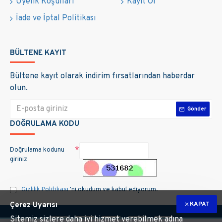
Üyelik Koşulları
Kayıt Ol
İade ve İptal Politikası
BÜLTENE KAYIT
Bültene kayıt olarak indirim fırsatlarından haberdar
olun.
Gönder
DOĞRULAMA KODU
Doğrulama kodunu
giriniz
Gizlilik Politikası
'ni okudum ve kabul ediyorum.
KAPAT
Çerez Uyarısı
Sitemiz sizlere daha iyi hizmet verebilmek adına