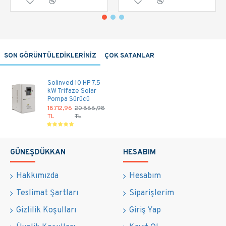
SON GÖRÜNTÜLEDİKLERİNİZ
ÇOK SATANLAR
Solinved 10 HP 7.5
kW Trifaze Solar
Pompa Sürücü
18.712,96
20.866,98
TL
TL
GÜNEŞDÜKKAN
HESABIM
Hakkımızda
Hesabım
Teslimat Şartları
Siparişlerim
Gizlilik Koşulları
Giriş Yap