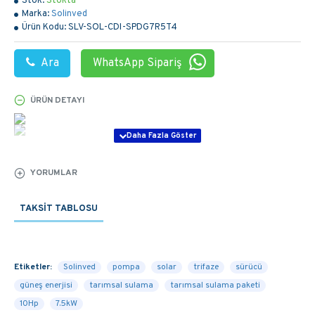
Stok:
Stokta
Marka:
Solinved
Ürün Kodu:
SLV-SOL-CDI-SPDG7R5T4
Ara
WhatsApp Sipariş
ÜRÜN DETAYI
YORUMLAR
TAKSIT TABLOSU
Etiketler:
Solinved
pompa
solar
trifaze
sürücü
güneş enerjisi
tarımsal sulama
tarımsal sulama paketi
10Hp
7.5kW