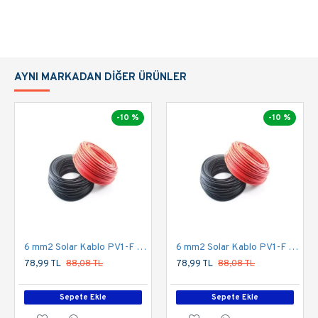
AYNI MARKADAN DIĞER ÜRÜNLER
-10 %
-10 %
6 mm2 Solar Kablo PV1-F Kırmızı
6 mm2 Solar Kablo PV1-F Siyah
78,99 TL
88,08 TL
78,99 TL
88,08 TL
Sepete Ekle
Sepete Ekle