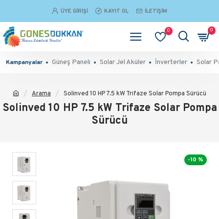
ÜYE GIRIŞI
KAYIT OL
İLETIŞIM
0
0
Güneş Paneli
Solar Jel Aküler
İnverterler
Solar P
Kampanyalar
Arama
Solinved 10 HP 7.5 kW Trifaze Solar Pompa Sürücü
Solinved 10 HP 7.5 kW Trifaze Solar Pompa
Sürücü
-10 %