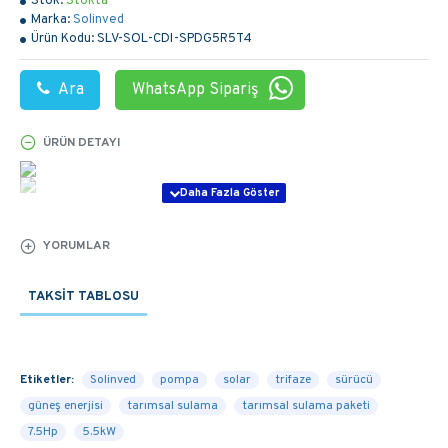
Stok:
Stokta
Marka:
Solinved
Ürün Kodu:
SLV-SOL-CDI-SPDG5R5T4
Ara
WhatsApp Sipariş
ÜRÜN DETAYI
YORUMLAR
TAKSIT TABLOSU
Etiketler:
Solinved
pompa
solar
trifaze
sürücü
güneş enerjisi
tarımsal sulama
tarımsal sulama paketi
7.5Hp
5.5kW