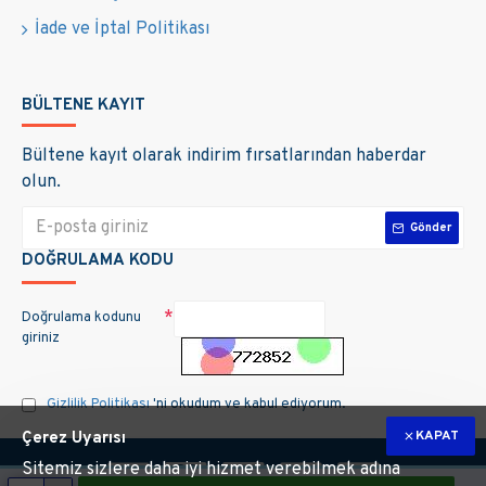
İade ve İptal Politikası
BÜLTENE KAYIT
Bültene kayıt olarak indirim fırsatlarından haberdar
olun.
Gönder
DOĞRULAMA KODU
Doğrulama kodunu
giriniz
Gizlilik Politikası
'ni okudum ve kabul ediyorum.
KAPAT
Çerez Uyarısı
Sitemiz sizlere daha iyi hizmet verebilmek adına