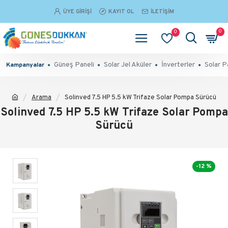
ÜYE GIRIŞI
KAYIT OL
İLETIŞIM
0
0
Güneş Paneli
Solar Jel Aküler
İnverterler
Solar P
Kampanyalar
Arama
Solinved 7.5 HP 5.5 kW Trifaze Solar Pompa Sürücü
Solinved 7.5 HP 5.5 kW Trifaze Solar Pompa
Sürücü
-12 %