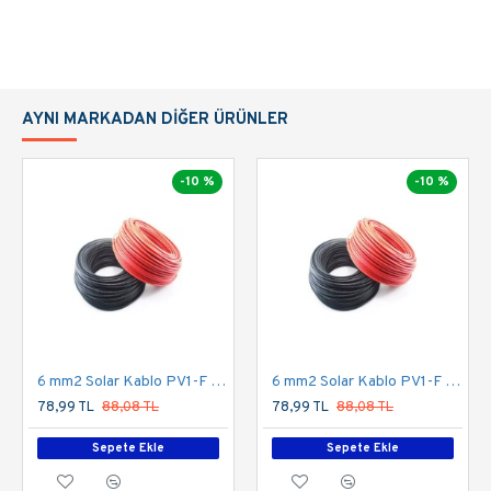
AYNI MARKADAN DIĞER ÜRÜNLER
-10 %
-10 %
6 mm2 Solar Kablo PV1-F Kırmızı
6 mm2 Solar Kablo PV1-F Siyah
78,99 TL
88,08 TL
78,99 TL
88,08 TL
Sepete Ekle
Sepete Ekle