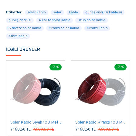
Direk olarak SEPETE EKLEyebilir ve satın alabilirsiniz.
Ürünlerimiz Aynı gün yada en kısa zamanda kargo ile
Etiketler:
solar kablo
solar
kablo
güneş enerjisi kablosu
sizlere ulaştırılacaktır.
güneş enerjisi
A kalite solar kablo
uzun solar kablo
5 metre solar kablo
kırmızı solar kablo
kırmızı kablo
GunesDukkan.com Sayesinde Kendi Elektriğini Bedava
4mm kablo
Üret!
İLGILI ÜRÜNLER
-7 %
-7 %
Solar Kablo Siyah 100 Metre 6mm
Solar Kablo Kırmızı 100 Metre 6mm
7.168,50 TL
7.699,50 TL
7.168,50 TL
7.699,50 TL