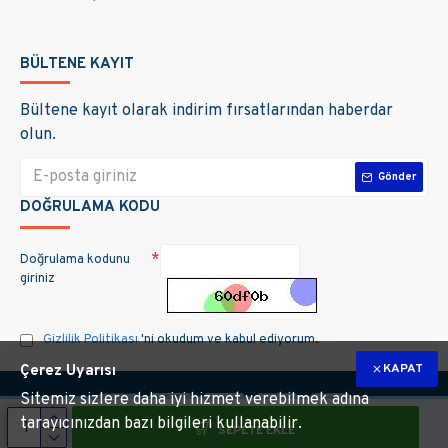
BÜLTENE KAYIT
Bültene kayıt olarak indirim fırsatlarından haberdar
olun.
Gönder
DOĞRULAMA KODU
Doğrulama kodunu
giriniz
Gizlilik Politikası
'ni okudum ve kabul ediyorum.
KAPAT
Çerez Uyarısı
Sitemiz sizlere daha iyi hizmet verebilmek adına
tarayıcınızdan bazı bilgileri kullanabilir.
SEPETE EKLE
m hakları saklıdır. Site üzerinde kullanılan markalara ait tüm materyallerin telif 