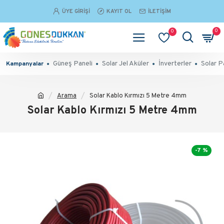
ÜYE GIRIŞI
KAYIT OL
İLETIŞIM
0
0
Güneş Paneli
Solar Jel Aküler
İnverterler
Solar P
Kampanyalar
Arama
Solar Kablo Kırmızı 5 Metre 4mm
Solar Kablo Kırmızı 5 Metre 4mm
-7 %