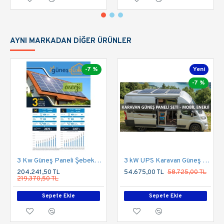
AYNI MARKADAN DIĞER ÜRÜNLER
-7 %
Yeni
-7 %
3 Kw Güneş Paneli Şebeke Bağlantılı Çatı Uygulaması
3 kW UPS Karavan Güneş Enerji Sistemi Paketi (855Wp Panel & 300Ah Depolama)
204.241,50 TL
54.675,00 TL
58.725,00 TL
219.370,50 TL
Sepete Ekle
Sepete Ekle