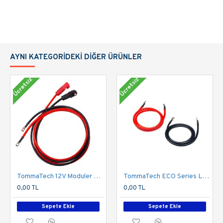
AYNI KATEGORIDEKI DIĞER ÜRÜNLER
Ücretsiz
Ücretsiz
TommaTech 12V Moduler Series 1.5m Güç Kablosu Seti
TommaTech ECO Series LFP Batarya Inverter Arası Güç Kablo Seti
0,00 TL
0,00 TL
Sepete Ekle
Sepete Ekle