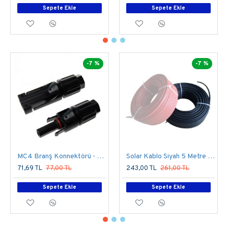
Sepete Ekle
Sepete Ekle
-7 %
-7 %
MC4 Branş Konnektörü - 1 Dişi 1 Erkek -Tekli Bağlantı
Solar Kablo Siyah 5 Metre 4mm
71,69 TL
77,00 TL
243,00 TL
261,00 TL
Sepete Ekle
Sepete Ekle