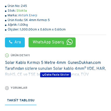
Ürün No:
245
Stok:
Stokta
Marka:
Aktürk Enerji
Ürün Kodu:
SK 4mm Kırmızı 5
Ağırlık:
1.00kg
Ölçüler:
1,000.00cm x 0.60cm x 0.60cm
Ara
WhatsApp Sipariş
ÜRÜN DETAYI
Solar Kablo Kırmızı 5 Metre 4mm GunesDukkan.com
Tarafından sizlere sunulan Solar kablo 4mm² VDE, HAR,
RoHS, CE ve TSE belgelerine sahip ayrıca, TÜV
Rheinland sertifikasıda bulunmaktadır. Solar
Kablolarımız A kalite 1.sınıf Ürünlerdir. Sisteminizi
YORUMLAR
Korumak için Kaliteli ürünleri kullanmanızı öneririz.
TAKSIT TABLOSU
Daha fazla bilgi, Teknik destek veya Satın alma
işlemleriniz ile ilgili 03129880388 Hemen Arayın! Ürünü