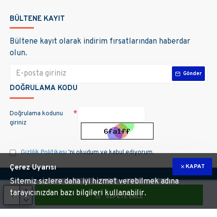
BÜLTENE KAYIT
Bültene kayıt olarak indirim fırsatlarından haberdar
olun.
Gönder
DOĞRULAMA KODU
Doğrulama kodunu
giriniz
Gizlilik Politikası
'ni okudum ve kabul ediyorum.
KAPAT
Çerez Uyarısı
Sitemiz sizlere daha iyi hizmet verebilmek adına
tarayıcınızdan bazı bilgileri kullanabilir.
SEPETE EKLE
m hakları saklıdır. Site üzerinde kullanılan markalara ait tüm materyallerin telif 