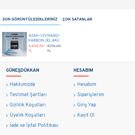
SON GÖRÜNTÜLEDİKLERİNİZ
ÇOK SATANLAR
42AH-12V NANO-
KARBON JEL AKÜ
4.446,90
4.776,30
TL
TL
GÜNEŞDÜKKAN
HESABIM
Hakkımızda
Hesabım
Teslimat Şartları
Siparişlerim
Gizlilik Koşulları
Giriş Yap
Üyelik Koşulları
Kayıt Ol
İade ve İptal Politikası