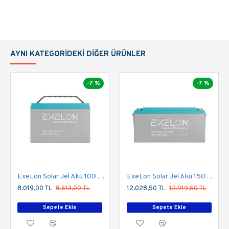
Ölçüler (mm)
197*165*172
Ağırlık (kg)
14±1
Terminal Tipi
M6
AYNI KATEGORIDEKI DIĞER ÜRÜNLER
(STD)
DATASHEET
-7 %
-7 %
ExeLon Solar Jel Akü 100 Ah 12V Deep Cycle Uzun Ömürlü
ExeLon Solar Jel Akü 150 Ah 12V Deep Cycle Uzun Ömürlü
8.019,00 TL
8.613,00 TL
12.028,50 TL
12.919,50 TL
Sepete Ekle
Sepete Ekle