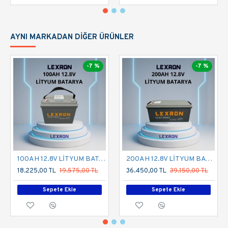
AYNI MARKADAN DIĞER ÜRÜNLER
-7 %
-7 %
100AH 12.8V LİTYUM BATARYA
200AH 12.8V LİTYUM BATARYA
18.225,00 TL
19.575,00 TL
36.450,00 TL
39.150,00 TL
Sepete Ekle
Sepete Ekle