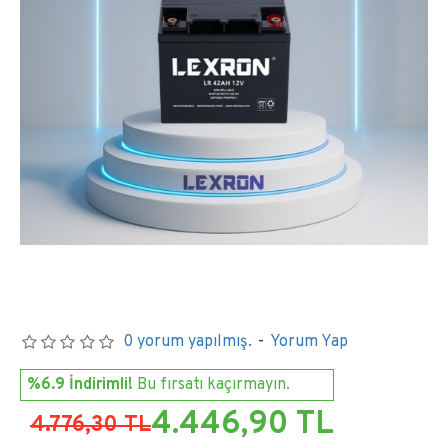
0 yorum yapılmış.
-
Yorum Yap
%6.9 İndirimli!
Bu fırsatı kaçırmayın.
4.446,90 TL
4.776,30 TL