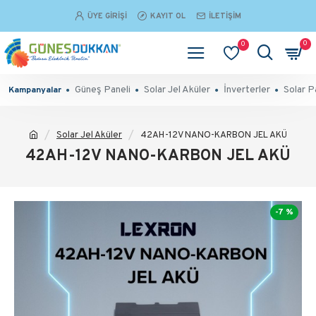
ÜYE GIRIŞI
KAYIT OL
İLETIŞIM
0
0
Güneş Paneli
Solar Jel Aküler
İnverterler
Solar P
Kampanyalar
Solar Jel Aküler
42AH-12V NANO-KARBON JEL AKÜ
42AH-12V NANO-KARBON JEL AKÜ
-7 %