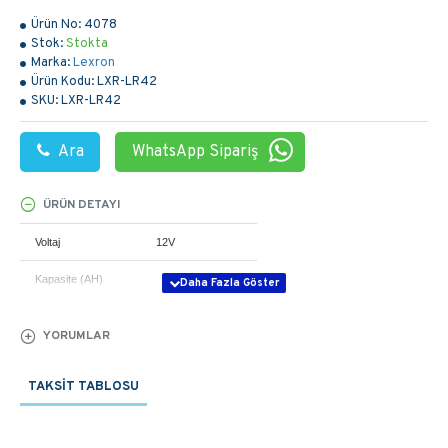
Ürün No:
4078
Stok:
Stokta
Marka:
Lexron
Ürün Kodu:
LXR-LR42
SKU:
LXR-LR42
Ara
WhatsApp Sipariş
ÜRÜN DETAYI
Voltaj
12V
Kapasite (AH)
10 Saat
42.00 AH
YORUMLAR
3 Saat
33.60 AH
TAKSIT TABLOSU
1 Saat
27.50 AH