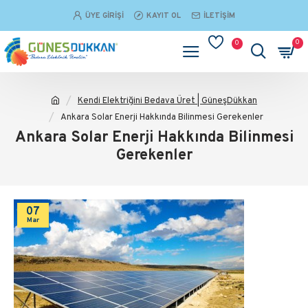
ÜYE GIRIŞI
KAYIT OL
İLETIŞIM
0
0
Kendi Elektriğini Bedava Üret | GüneşDükkan
Ankara Solar Enerji Hakkında Bilinmesi Gerekenler
Ankara Solar Enerji Hakkında Bilinmesi
Gerekenler
07
Mar