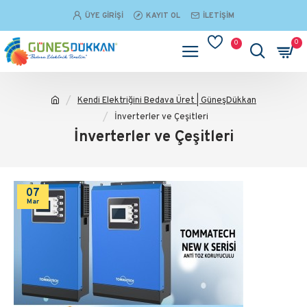
ÜYE GIRIŞI
KAYIT OL
İLETIŞIM
0
0
Kendi Elektriğini Bedava Üret | GüneşDükkan
İnverterler ve Çeşitleri
İnverterler ve Çeşitleri
07
Mar