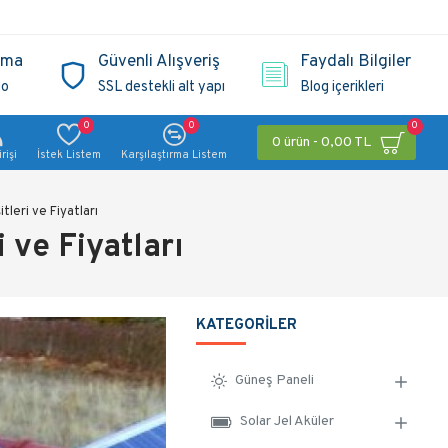
ama
Güvenli Alışveriş
Faydalı Bilgiler
go
SSL destekli alt yapı
Blog içerikleri
0
0
0
0 ürün - 0,00 TL
rişi
İstek Listem
Karşılaştırma Listem
leri ve Fiyatları
 ve Fiyatları
KATEGORILER
Güneş Paneli
Solar Jel Aküler