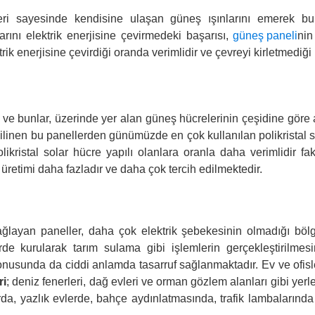
eri sayesinde kendisine ulaşan güneş ışınlarını emerek bun
rını elektrik enerjisine çevirmedeki başarısı,
güneş paneli
nin
trik enerjisine çevirdiği oranda verimlidir ve çevreyi kirletmediği
 ve bunlar, üzerinde yer alan güneş hücrelerinin çeşidine göre ay
 bilinen bu panellerden günümüzde en çok kullanılan polikristal s
olikristal solar hücre yapılı olanlara oranla daha verimlidir f
n üretimi daha fazladır ve daha çok tercih edilmektedir.
ağlayan paneller, daha çok elektrik şebekesinin olmadığı böl
rde kurularak tarım sulama gibi işlemlerin gerçekleştirilmesi
onusunda da ciddi anlamda tasarruf sağlanmaktadır. Ev ve ofisl
ri
; deniz fenerleri, dağ evleri ve orman gözlem alanları gibi yerl
da, yazlık evlerde, bahçe aydınlatmasında, trafik lambalarınd