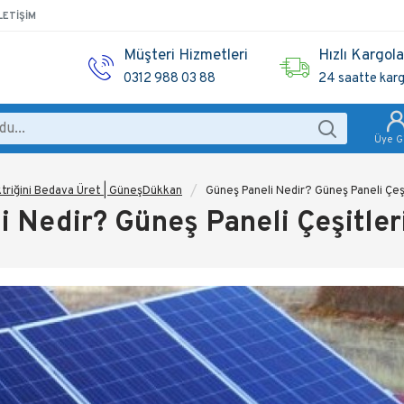
LETIŞIM
Müşteri Hizmetleri
Hızlı Kargol
0312 988 03 88
24 saatte kar
Üye Gi
ktriğini Bedava Üret | GüneşDükkan
Güneş Paneli Nedir? Güneş Paneli Çeşit
 Nedir? Güneş Paneli Çeşitleri