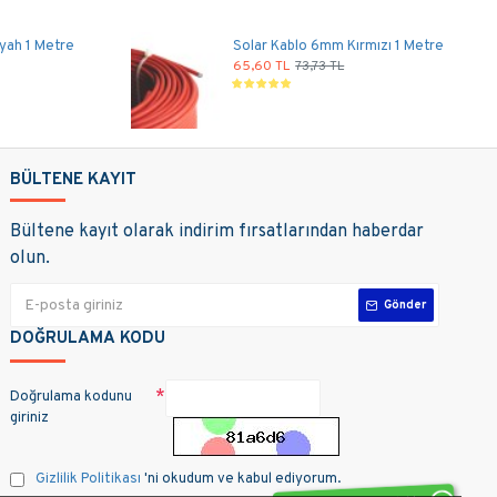
yah 1 Metre
Solar Kablo 6mm Kırmızı 1 Metre
65,60 TL
73,73 TL
BÜLTENE KAYIT
Bültene kayıt olarak indirim fırsatlarından haberdar
olun.
Gönder
DOĞRULAMA KODU
Doğrulama kodunu
giriniz
Gizlilik Politikası
'ni okudum ve kabul ediyorum.