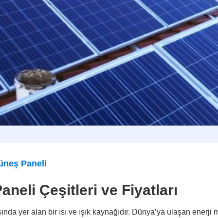
üneş Paneli
eli Çeşitleri ve Fiyatları
ında yer alan bir ısı ve ışık kaynağıdır. Dünya’ya ulaşan enerji m