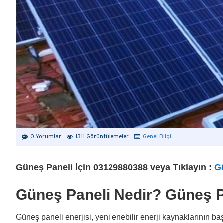
0 Yorumlar
1311 Görüntülemeler
Genel Bilgi
Güneş Paneli İçin 03129880388 veya Tıklayın :
G
Güneş Paneli Nedir? Güneş Pan
Güneş paneli enerjisi, yenilenebilir enerji kaynaklarının baş