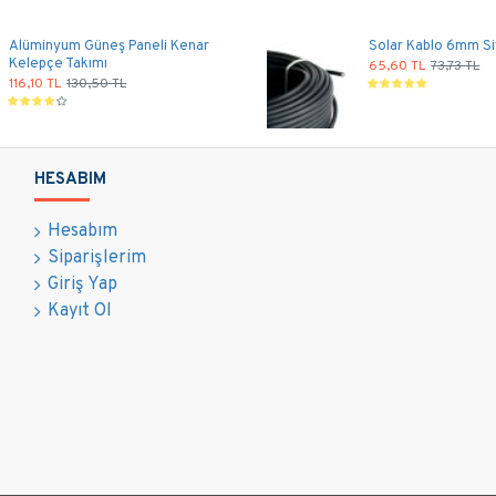
Alüminyum Güneş Paneli Kenar
Solar Kablo 6mm Si
Kelepçe Takımı
65,60 TL
73,73 TL
116,10 TL
130,50 TL
HESABIM
Hesabım
Siparişlerim
Giriş Yap
Kayıt Ol