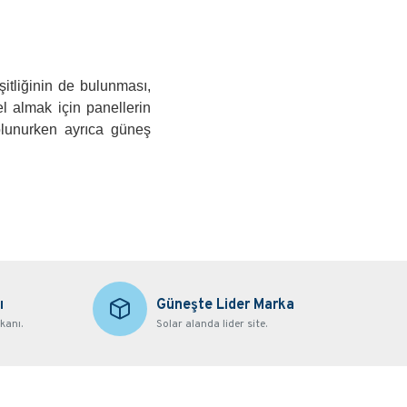
şitliğinin de bulunması,
l almak için panellerin
olunurken ayrıca güneş
ı
Güneşte Lider Marka
kanı.
Solar alanda lider site.