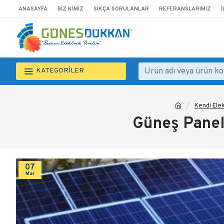
ANASAYFA
BIZ KIMIZ
SIKÇA SORULANLAR
REFERANSLARIMIZ
İ
KATEGORİLER
Kendi Ele
Güneş Paneli
07
Mar