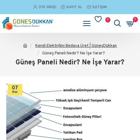
ÜYE GIRIŞI
KAYIT OL
İLETIŞIM
0
0
Kendi Elektriğini Bedava Üret | GüneşDükkan
Güneş Paneli Nedir? Ne İşe Yarar?
Güneş Paneli Nedir? Ne İşe Yarar?
07
Mar