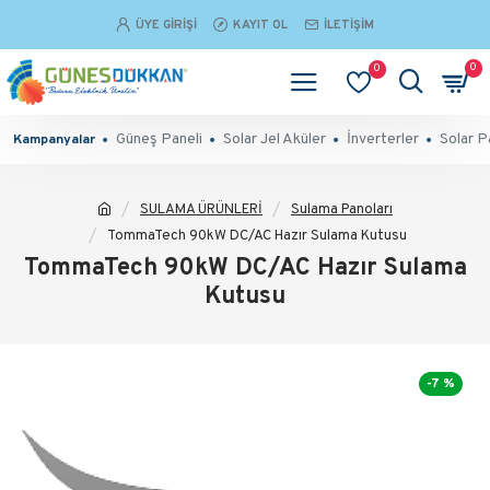
ÜYE GIRIŞI
KAYIT OL
İLETIŞIM
0
0
Güneş Paneli
Solar Jel Aküler
İnverterler
Solar P
Kampanyalar
SULAMA ÜRÜNLERİ
Sulama Panoları
TommaTech 90kW DC/AC Hazır Sulama Kutusu
TommaTech 90kW DC/AC Hazır Sulama
Kutusu
-7 %