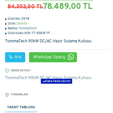
78.489,00 TL
84.303,00 TL
Ürün No:
2978
Stok:
Stokta
Marka:
Tommatech
Ürün Kodu:
HSK-TT-90KW-TF
TommaTech 90kW DC/AC Hazır Sulama Kutusu
Ara
WhatsApp Sipariş
ÜRÜN DETAYI
TommaTech 90kW DC/AC Hazır Sulama Kutusu
YORUMLAR
TAKSIT TABLOSU