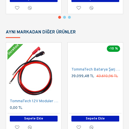
AYNI MARKADAN DIĞER ÜRÜNLER
Ücretsiz
-10 %
TommaTech Batarya Şarj Ünitesi Duvar Tipi 24V-100A
39.099,48 TL
43.610,96 TL
TommaTech 12V Moduler Series 1.5m Güç Kablosu Seti
0,00 TL
Sepete Ekle
Sepete Ekle