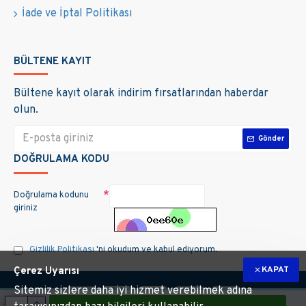
İade ve İptal Politikası
BÜLTENE KAYIT
Bültene kayıt olarak indirim fırsatlarından haberdar
olun.
Gönder
DOĞRULAMA KODU
Doğrulama kodunu
giriniz
Gizlilik Politikası
'ni okudum ve kabul ediyorum.
KAPAT
Çerez Uyarısı
Sitemiz sizlere daha iyi hizmet verebilmek adına