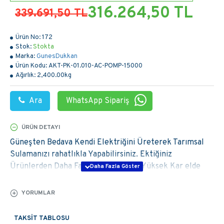
316.264,50 TL
339.691,50 TL
Ürün No:
172
Stok:
Stokta
Marka:
GunesDukkan
Ürün Kodu:
AKT-PK-01.010-AC-POMP-15000
Ağırlık:
2,400.00kg
Ara
WhatsApp Sipariş
ÜRÜN DETAYI
Güneşten Bedava Kendi Elektriğini Üreterek Tarımsal
Sulamanızı rahatlıkla Yapabilirsiniz. Ektiğiniz
Ürünlerden Daha Fazla Verim alarak Yüksek Kar elde
Edebilirsiniz. Ayrıca Yüksek Elektrik faturalarından
kurtularak maliyetlerinizi düşürebilirsiniz.
YORUMLAR
Tarımsal sulamada çiftçilerimizin canını en çok yakan
TAKSIT TABLOSU
elektrik faturaları veya mazot gideri olmuştur. Tam da