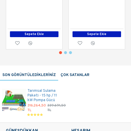
Sepete Ekle
Sepete Ekle
SON GÖRÜNTÜLEDİKLERİNİZ
ÇOK SATANLAR
Tarımsal Sulama
Paketi - 15 hp / 11
kW Pompa Gücü
316.264,50
339.691,50
TL
TL