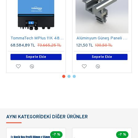
TommaTech MPlus 11K 48V MPPT 1Faz Akıllı İnverter Çevirici İnvertör
Alüminyum Güneş Paneli Orta Kelepçe Takımı
68.584,89 TL
73.665,25 TL
121,50 TL
130,50 TL
Sepete Ekle
Sepete Ekle
AYNI KATEGORIDEKI DIĞER ÜRÜNLER
-7 %
-7 %