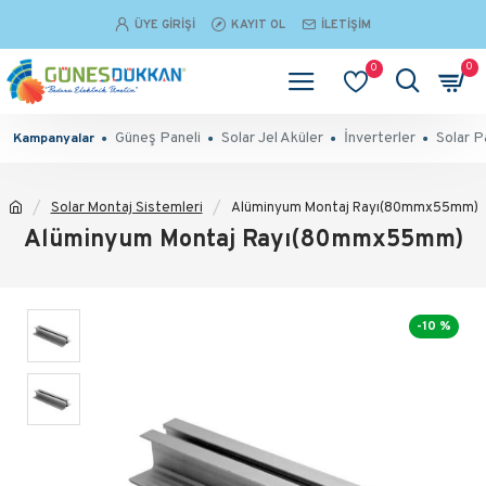
ÜYE GIRIŞI
KAYIT OL
İLETIŞIM
0
0
Güneş Paneli
Solar Jel Aküler
İnverterler
Solar P
Kampanyalar
Solar Montaj Sistemleri
Alüminyum Montaj Rayı(80mmx55mm)
Alüminyum Montaj Rayı(80mmx55mm)
-10 %