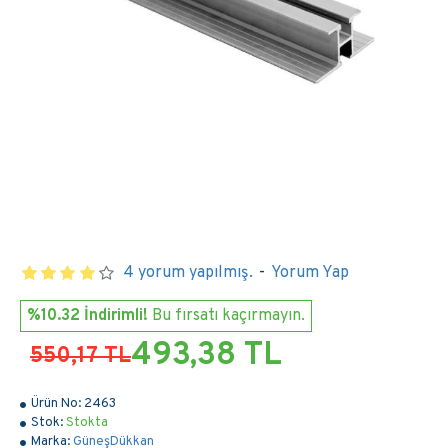
4 yorum yapılmış.
-
Yorum Yap
%10.32 İndirimli!
Bu fırsatı kaçırmayın.
493,38 TL
550,17 TL
Ürün No:
2463
Stok:
Stokta
Marka:
GüneşDükkan