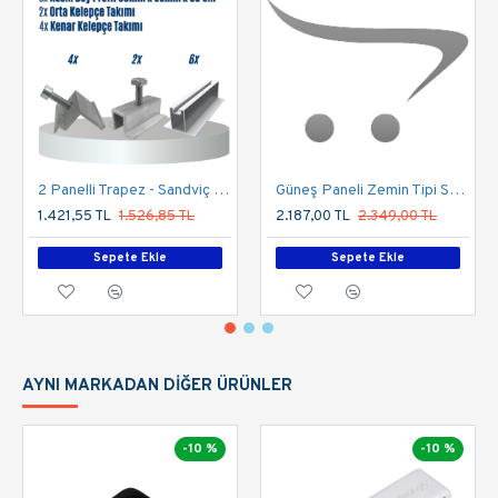
2 Panelli Trapez - Sandviç - Ahşap Çatı Üzeri Solar Montaj Seti
Güneş Paneli Zemin Tipi Sulama Montaj Sistemi
1.421,55 TL
1.526,85 TL
2.187,00 TL
2.349,00 TL
Sepete Ekle
Sepete Ekle
AYNI MARKADAN DIĞER ÜRÜNLER
-10 %
-10 %