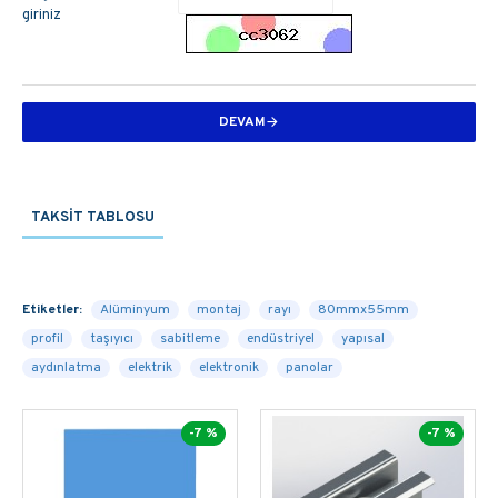
giriniz
DEVAM
TAKSIT TABLOSU
Etiketler:
Alüminyum
montaj
rayı
80mmx55mm
profil
taşıyıcı
sabitleme
endüstriyel
yapısal
aydınlatma
elektrik
elektronik
panolar
-7 %
-7 %