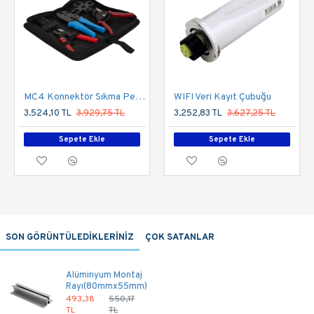
MC4 Konnektör Sıkma Pensesi Seti
WIFI Veri Kayıt Çubuğu
3.524,10 TL
3.929,75 TL
3.252,83 TL
3.627,25 TL
Sepete Ekle
Sepete Ekle
SON GÖRÜNTÜLEDİKLERİNİZ
ÇOK SATANLAR
Alüminyum Montaj
Rayı(80mmx55mm)
493,38
550,17
TL
TL