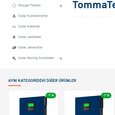
TommaTec
Rüzgar Türbini
Solar Konnektörler
TommaTech PlusX Serisi
tasarlanmıştır. 11kW güç
Solar Kablolar
çalışma desteği ile pr
uyumlulugu, yüksek MPPT
Solar Lambalar
Solar Jeneratör
Solar Montaj Sistemleri
AYNI KATEGORIDEKI DIĞER ÜRÜNLER
-7 %
-7 %