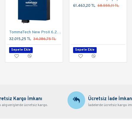
61.463,20 TL
68.555,11 TL
TommaTech New ProX 6.2K 48V Tek Faz Akıllı İnverter
Exelon 12 kW Hibrit On Grid İnverter LV 48V Trifaze 380V
32.015,25 TL
34.386,75 TL
106.312,50 TL
114.187,50 TL
Sepete Ekle
Sepete Ekle
Sepete Ekle
retsiz Kargo İmkanı
Ücretsiz İade İmkan
alışverişlerde ücretsiz kargo.
İadelerde ücretsiz kargo im