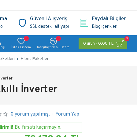
ama
Güvenli Alışveriş
Faydalı Bilgiler
go
SSL destekli alt yapı
Blog içerikleri
0
0
0
0 ürün - 0,00 TL
rişi
İstek Listem
Karşılaştırma Listem
aketleri
Hibrit Paketler
nverter
ıllı İnverter
0 yorum yapılmış.
-
Yorum Yap
irimli!
Bu fırsatı kaçırmayın.