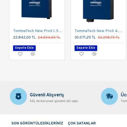
TommaTech New ProX 1.5K 12V Tek Faz Akıllı İnverter
TommaTech New ProX 4.2K 24V Tek Faz Akıllı İnverter
22.842,00 TL
24.534,00 TL
30.071,25 TL
32.298,75 TL
Sepete Ekle
Sepete Ekle
Güvenli Alışveriş
Üc
SSL ile korunan güvenli alt yapı.
Tüm 
SON GÖRÜNTÜLEDİKLERİNİZ
ÇOK SATANLAR