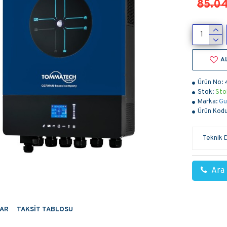
85.04
A
Ürün No:
Stok:
Sto
Marka:
Gu
Ürün Kodu
Teknik 
Ara
AR
TAKSIT TABLOSU