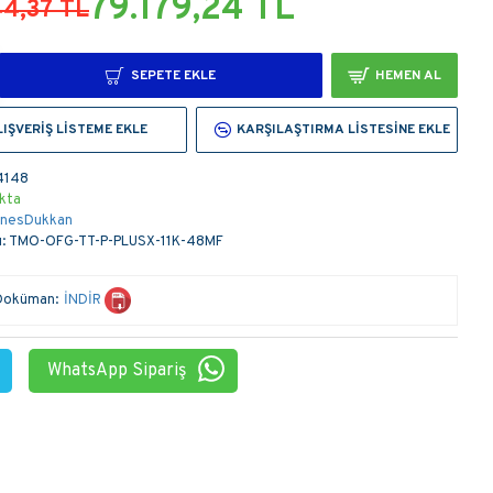
79.179,24 TL
4,37 TL
SEPETE EKLE
HEMEN AL
LIŞVERIŞ LISTEME EKLE
KARŞILAŞTIRMA LISTESINE EKLE
4148
kta
nesDukkan
:
TMO-OFG-TT-P-PLUSX-11K-48MF
Doküman:
İNDİR
WhatsApp Sipariş