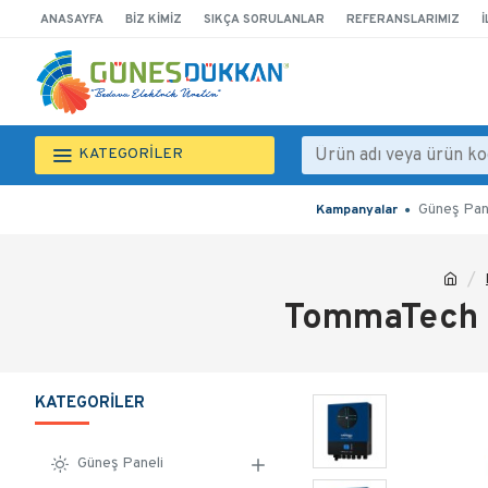
ANASAYFA
BIZ KIMIZ
SIKÇA SORULANLAR
REFERANSLARIMIZ
İ
KATEGORİLER
Güneş Pan
Kampanyalar
TommaTech Pl
KATEGORILER
Güneş Paneli