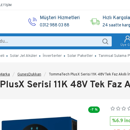
LETIŞIM
Müşteri Hizmetleri
Hızlı Kargol
0312 988 03 88
24 saatte kar
Üye Gi
eli
Solar Jel Aküler
İnverterler
Solar Paketler
Tarımsal Sulama P
Marka
GunesDukkan
TommaTech PlusX Serisi 11K 48V Tek Faz Akıllı İ
usX Serisi 11K 48V Tek Faz Ak
-7 %
%6.9 İnd