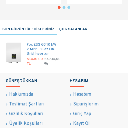
Maksimum
11 000 VA
Görünür Güç
Maksimum PV
12 000 W
Giriş Gücü
SON GÖRÜNTÜLEDİKLERİNİZ
ÇOK SATANLAR
Maksimum PV
1100 V DC
Fox ESS G3 10 kW
Giriş Voltajı
2 MPPT 3 Faz On-
Grid İnverter
MPPT Sayısı
51.030,00
54.810,00
2 (bağımsız)
TL
TL
MPPT Giriş Sayısı
1+1
GÜNEŞDÜKKAN
HESABIM
MPPT Voltaj
140 – 1000 V DC
Aralığı
Hakkımızda
Hesabım
Teslimat Şartları
Siparişlerim
Başlama Giriş
140 V DC
Voltajı
Gizlilik Koşulları
Giriş Yap
Üyelik Koşulları
Kayıt Ol
Nominal Giriş