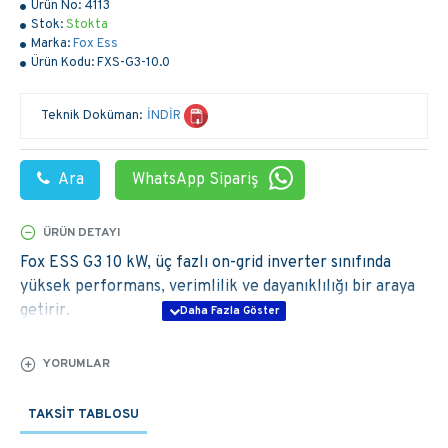
Ürün No:
4113
Stok:
Stokta
Marka:
Fox Ess
Ürün Kodu:
FXS-G3-10.0
Teknik Doküman:
İNDİR
Ara
WhatsApp Sipariş
ÜRÜN DETAYI
Fox ESS G3 10 kW, üç fazlı on-grid inverter sınıfında
yüksek performans, verimlilik ve dayanıklılığı bir araya
getirir.
Konut, ticari ve küçük endüstriyel güneş enerjisi
sistemleri için tasarlanmış olan bu model, %98,6’ya
YORUMLAR
varan verimlilik değeriyle maksimum enerji üretimi
sağlar.
TAKSIT TABLOSU
IP65 koruma sınıfı sayesinde dış ortam koşullarında