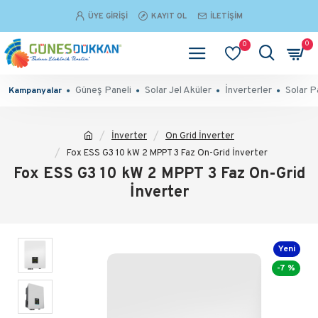
ÜYE GIRIŞI
KAYIT OL
İLETIŞIM
0
0
Güneş Paneli
Solar Jel Aküler
İnverterler
Solar P
Kampanyalar
İnverter
On Grid İnverter
Fox ESS G3 10 kW 2 MPPT 3 Faz On-Grid İnverter
Fox ESS G3 10 kW 2 MPPT 3 Faz On-Grid
İnverter
Yeni
-7 %