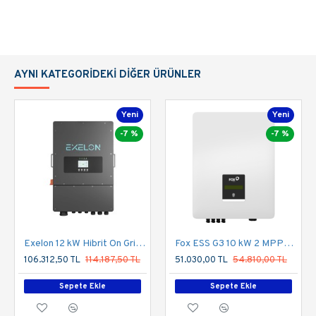
Number of MPPT / Strings per MPPT: 2/1+1
Size (mm) 283x525x178
Weight (kg) : 11.5
DATASHEET
AYNI KATEGORIDEKI DIĞER ÜRÜNLER
Yeni
Yeni
-7 %
-7 %
Exelon 12 kW Hibrit On Grid İnverter LV 48V Trifaze 380V
Fox ESS G3 10 kW 2 MPPT 3 Faz On-Grid İnverter
106.312,50 TL
114.187,50 TL
51.030,00 TL
54.810,00 TL
Sepete Ekle
Sepete Ekle