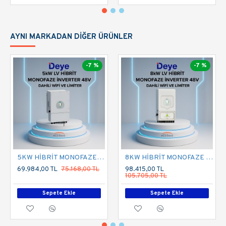
AYNI MARKADAN DIĞER ÜRÜNLER
-7 %
-7 %
5KW HİBRİT MONOFAZE İNVERTER LV
8KW HİBRİT MONOFAZE İNVERTER LV
69.984,00 TL
75.168,00 TL
98.415,00 TL
105.705,00 TL
Sepete Ekle
Sepete Ekle