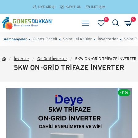
ÜYE GIRIŞI
KAYIT OL
İLETIŞIM
0
0
Güneş Paneli
Solar Jel Aküler
İnverterler
Solar P
Kampanyalar
İnverter
On Grid İnverter
5KW ON-GRİD TRİFAZE İNVERTER
5KW ON-GRİD TRİFAZE İNVERTER
-7 %