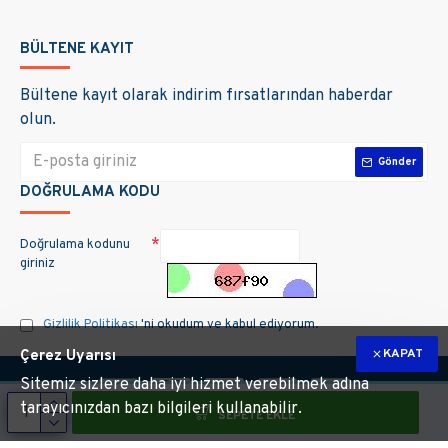
BÜLTENE KAYIT
Bültene kayıt olarak indirim fırsatlarından haberdar
olun.
Gönder
DOĞRULAMA KODU
Doğrulama kodunu
giriniz
Gizlilik Politikası
'ni okudum ve kabul ediyorum.
KAPAT
Çerez Uyarısı
Sitemiz sizlere daha iyi hizmet verebilmek adına
tarayıcınızdan bazı bilgileri kullanabilir.
SEPETE EKLE
m hakları saklıdır. Site üzerinde kullanılan markalara ait tüm materyallerin telif 