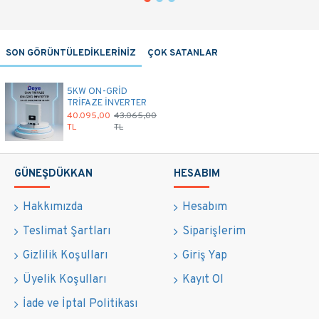
SON GÖRÜNTÜLEDİKLERİNİZ
ÇOK SATANLAR
5KW ON-GRİD
TRİFAZE İNVERTER
40.095,00
43.065,00
TL
TL
GÜNEŞDÜKKAN
HESABIM
Hakkımızda
Hesabım
Teslimat Şartları
Siparişlerim
Gizlilik Koşulları
Giriş Yap
Üyelik Koşulları
Kayıt Ol
İade ve İptal Politikası